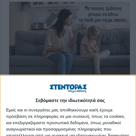
Όλοι οι γονείς έχουν κάποια στιγμή (ή πολλές στιγμές) νιώσει
Σεβόμαστε την ιδιωτικότητά σας
απελπισία επειδή το παιδί τους δεν τους ακούει, έχει
Εμείς και οι συνεργάτες μας αποθηκεύουμε και/ή έχουμε
ανεξέλεγκτες εκρήξεις, συνεχόμενες απαιτήσεις, και αδυνατούν
πρόσβαση σε πληροφορίες σε μια συσκευή, όπως τα cookies,
να βάλουν όρια και κανόνες. Πριν παραιτηθείτε, δείτε τι
και επεξεργαζόμαστε προσωπικά δεδομένα, όπως μοναδικοί
μπορείτε να κάνετε.
αναγνωριστικοί και προσαρμοσμένες πληροφορίες που
αποστέλλονται από μια συσκευή για εξατομικευμένες διαφημίσεις