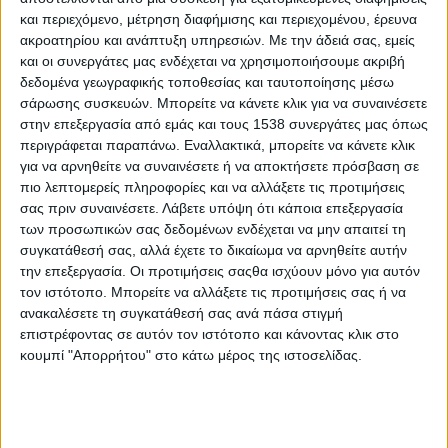
Όρια:
Σιγουρευτείτε ότι το παιδί σας ξέρει τι αναμένεται από
και περιεχόμενο, μέτρηση διαφήμισης και περιεχομένου, έρευνα
αυτό. Κάντε μια συζήτηση μαζί του ως οικογένεια όταν θα είστε
ακροατηρίου και ανάπτυξη υπηρεσιών.
Με την άδειά σας, εμείς
και οι συνεργάτες μας ενδέχεται να χρησιμοποιήσουμε ακριβή
ήρεμοι και βάλτε από κοινού κανόνες, υποχρεώσεις,
δεδομένα γεωγραφικής τοποθεσίας και ταυτοποίησης μέσω
δικαιώματα, συνέπειες, εξηγώντας την ανάγκη και τη
σάρωσης συσκευών. Μπορείτε να κάνετε κλικ για να συναινέσετε
χρησιμότητα όλων αυτών. Αυτό θα το βοηθήσει να καταλάβει
στην επεξεργασία από εμάς και τους 1538 συνεργάτες μας όπως
ότι η αντίδρασή σας όταν «ζητάει κάτι» δεν είναι απόρροια της
περιγράφεται παραπάνω. Εναλλακτικά, μπορείτε να κάνετε κλικ
εκάστοτε διάθεσής σας, αλλά αναμενόμενο αποτέλεσμα. Αυτό
για να αρνηθείτε να συναινέσετε ή να αποκτήσετε πρόσβαση σε
θα του δώσει τη δυνατότητα να επιλέξει τον τρόπο
πιο λεπτομερείς πληροφορίες και να αλλάξετε τις προτιμήσεις
συμπεριφοράς του, να μάθει να εντάσσεται
σας πριν συναινέσετε.
Λάβετε υπόψη ότι κάποια επεξεργασία
των προσωπικών σας δεδομένων ενδέχεται να μην απαιτεί τη
συγκατάθεσή σας, αλλά έχετε το δικαίωμα να αρνηθείτε αυτήν
ΠΕΡΙΣΣΌΤΕΡΑ...
την επεξεργασία. Οι προτιμήσεις σαςθα ισχύουν μόνο για αυτόν
τον ιστότοπο. Μπορείτε να αλλάξετε τις προτιμήσεις σας ή να
Κοιλιοκάκη: Τι είναι και ποιες τροφές την επιδεινώνουν
ανακαλέσετε τη συγκατάθεσή σας ανά πάσα στιγμή
επιστρέφοντας σε αυτόν τον ιστότοπο και κάνοντας κλικ στο
Δημοσιεύθηκε : Πέμπτη, 29 Ιουνίου 2023 11:53
κουμπί "Απορρήτου" στο κάτω μέρος της ιστοσελίδας.
Η κοιλιοκάκη είναι η