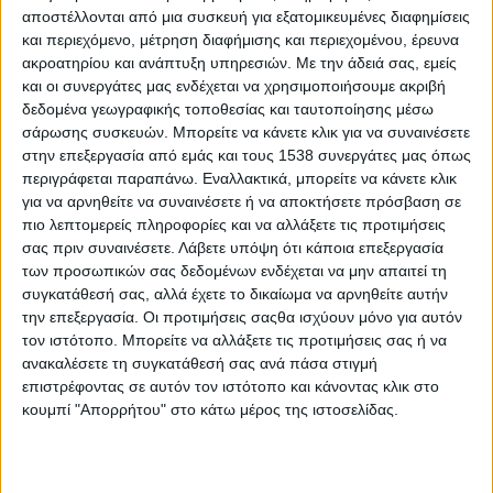
έκταση. Και πολλοί θα θαυμάσουν αυτή τη λίστα, άλλοι θα τη
αποστέλλονται από μια συσκευή για εξατομικευμένες διαφημίσεις
και περιεχόμενο, μέτρηση διαφήμισης και περιεχομένου, έρευνα
ζηλέψουν, άλλοι θα αναρωτηθούν τι έκαναν λάθος και δεν
ακροατηρίου και ανάπτυξη υπηρεσιών.
Με την άδειά σας, εμείς
μπορούν να τα κάνουν όλα μόνοι. Και πολλοί λίγοι θα
και οι συνεργάτες μας ενδέχεται να χρησιμοποιήσουμε ακριβή
στενοχωρηθούν γι αυτές τις δηλώσεις, πολλοί λίγοι θα
δεδομένα γεωγραφικής τοποθεσίας και ταυτοποίησης μέσω
προσπαθήσουν να κατανοήσουν πώς δημιουργήθηκαν και
σάρωσης συσκευών. Μπορείτε να κάνετε κλικ για να συναινέσετε
ελάχιστοι τελικά θα βοηθήσουν. Διότι ζούμε σε μια κοινωνία του
στην επεξεργασία από εμάς και τους 1538 συνεργάτες μας όπως
«τα κάνω όλα και συμφέρω», του «είσαι θαυμαστός αν δεν
περιγράφεται παραπάνω. Εναλλακτικά, μπορείτε να κάνετε κλικ
έχεις ανάγκη κανέναν», του «η ευαλωτότητα είναι ανικανότητα»
για να αρνηθείτε να συναινέσετε ή να αποκτήσετε πρόσβαση σε
πιο λεπτομερείς πληροφορίες και να αλλάξετε τις προτιμήσεις
και του «η ανάγκη
σας πριν συναινέσετε.
Λάβετε υπόψη ότι κάποια επεξεργασία
των προσωπικών σας δεδομένων ενδέχεται να μην απαιτεί τη
ΠΕΡΙΣΣΌΤΕΡΑ...
συγκατάθεσή σας, αλλά έχετε το δικαίωμα να αρνηθείτε αυτήν
την επεξεργασία. Οι προτιμήσεις σαςθα ισχύουν μόνο για αυτόν
Παππούδες εν δράσει: Ο ρόλος τους στην ανατροφή
τον ιστότοπο. Μπορείτε να αλλάξετε τις προτιμήσεις σας ή να
ανακαλέσετε τη συγκατάθεσή σας ανά πάσα στιγμή
των παιδιών
επιστρέφοντας σε αυτόν τον ιστότοπο και κάνοντας κλικ στο
Δημοσιεύθηκε : Τετάρτη, 22 Μαρτίου 2023 15:17
κουμπί "Απορρήτου" στο κάτω μέρος της ιστοσελίδας.
Ο ρόλος του