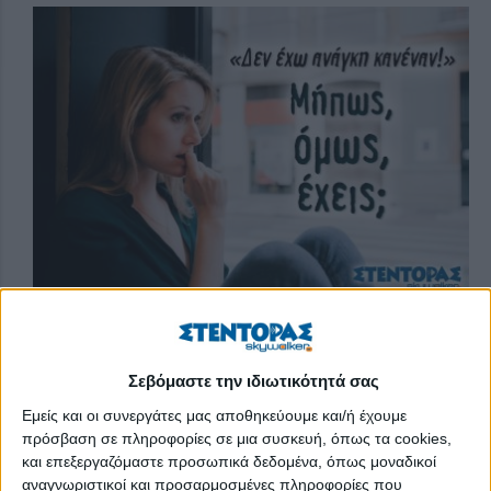
«Δεν έχω ανάγκη κανέναν! Θέλω την ανεξαρτησία μου! Μπορώ
Σεβόμαστε την ιδιωτικότητά σας
να τα καταφέρω μόνος, χωρίς να έχω πάνω από το κεφάλι μου
κανέναν. Δεν μπορώ τις δεσμεύσεις! Ας κοιτάξει ο καθένας τον
Εμείς και οι συνεργάτες μας αποθηκεύουμε και/ή έχουμε
εαυτό του. Με νοιάζει να είμαι εγώ καλά!»
πρόσβαση σε πληροφορίες σε μια συσκευή, όπως τα cookies,
και επεξεργαζόμαστε προσωπικά δεδομένα, όπως μοναδικοί
…Και η λίστα τέτοιων δηλώσεων μπορεί να πάρει μεγάλη
αναγνωριστικοί και προσαρμοσμένες πληροφορίες που