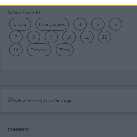
Σελίδα 9 από 51
Έναρξη
Προηγούμενο
4
5
6
7
8
9
10
11
12
13
Επόμενο
Τέλος
Υγεία-Διατροφή
CONNECT