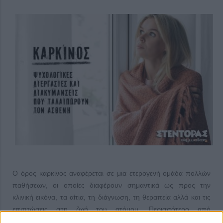
Ο όρος καρκίνος αναφέρεται σε μια ετερογενή ομάδα πολλών
παθήσεων, οι οποίες διαφέρουν σημαντικά ως προς την
κλινική εικόνα, τα αίτια, τη διάγνωση, τη θεραπεία αλλά και τις
επιπτώσεις στη ζωή του ατόμου. Περισσότερο από
οποιαδήποτε ίσως άλλη ασθένεια, ο καρκίνος στο άκουσμα του