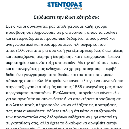
και μόνο, προκαλεί τον τρόμο παρόλο που πλέον αρκετές
μορφές του είναι πλήρως ιάσιμες. Ο λόγος που συμβαίνει αυτό
Σεβόμαστε την ιδιωτικότητά σας
είναι γιατί η διάγνωση αλλά και η θεραπεία συνιστούν έναν
Εμείς και οι συνεργάτες μας αποθηκεύουμε και/ή έχουμε
μακρύ αγώνα για επιβίωση γεμάτο αβεβαιότητα ως προς την
πρόσβαση σε πληροφορίες σε μια συσκευή, όπως τα cookies,
πορεία και την πρόγνωση της νόσου.
και επεξεργαζόμαστε προσωπικά δεδομένα, όπως μοναδικοί
αναγνωριστικοί και προσαρμοσμένες πληροφορίες που
Ο ογκολογικός ασθενής διέρχεται πλήθος ψυχολογικές
αποστέλλονται από μια συσκευή για εξατομικευμένες διαφημίσεις
διεργασίες και διακυμάνσεις οι οποίες ακολουθούν τις
και περιεχόμενο, μέτρηση διαφήμισης και περιεχομένου, έρευνα
επώδυνες θεραπείες, τις αλλαγές στο σώμα
ακροατηρίου και ανάπτυξη υπηρεσιών.
Με την άδειά σας, εμείς
και οι συνεργάτες μας ενδέχεται να χρησιμοποιήσουμε ακριβή
ΠΕΡΙΣΣΌΤΕΡΑ...
δεδομένα γεωγραφικής τοποθεσίας και ταυτοποίησης μέσω
σάρωσης συσκευών. Μπορείτε να κάνετε κλικ για να συναινέσετε
στην επεξεργασία από εμάς και τους 1538 συνεργάτες μας όπως
Τα αντίδοτα της ψυχικής δυσφορίας
περιγράφεται παραπάνω. Εναλλακτικά, μπορείτε να κάνετε κλικ
Δημοσιεύθηκε : Δευτέρα, 15 Απριλίου 2024 12:41
για να αρνηθείτε να συναινέσετε ή να αποκτήσετε πρόσβαση σε
πιο λεπτομερείς πληροφορίες και να αλλάξετε τις προτιμήσεις
σας πριν συναινέσετε.
Λάβετε υπόψη ότι κάποια επεξεργασία
των προσωπικών σας δεδομένων ενδέχεται να μην απαιτεί τη
Όλοι έχουμε
συγκατάθεσή σας, αλλά έχετε το δικαίωμα να αρνηθείτε αυτήν
αρρωστήσει έστω