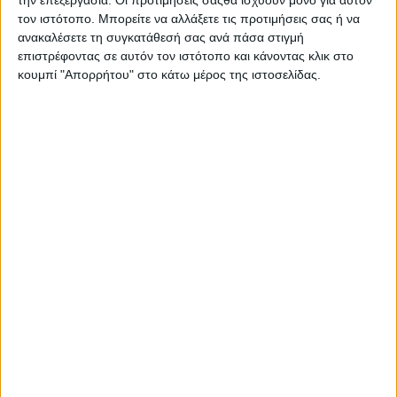
την επεξεργασία. Οι προτιμήσεις σαςθα ισχύουν μόνο για αυτόν
μία φορά στη ζωή
τον ιστότοπο. Μπορείτε να αλλάξετε τις προτιμήσεις σας ή να
ανακαλέσετε τη συγκατάθεσή σας ανά πάσα στιγμή
μας. Τι κάνουμε
επιστρέφοντας σε αυτόν τον ιστότοπο και κάνοντας κλικ στο
τότε; Παίρνουμε
κουμπί "Απορρήτου" στο κάτω μέρος της ιστοσελίδας.
κάποια αγωγή για
να καταστείλουμε τα παθολογικά μας συμπτώματα και να
επαναφέρουμε τη φυσιολογία του σώματός μας στα
φυσιολογικά του επίπεδα. Όταν αρρωσταίνει το σώμα μας,
λοιπόν, παίρνουμε αντιβίωση για να το θεραπεύσουμε. Όταν
αρρωσταίνει η ψυχή , τι αντίδοτο υπάρχει;
Αρχικά, χρειάζεται να ορίσουμε τι εννοούμε με τη φράση
«αρρωσταίνει η ψυχή». Μια ψυχή άρρωστη είναι μια ψυχή που
ασθενεί, οπότε με κάποιον τρόπο διαταράσσονται η ισορροπία
και η ηρεμία της. Οι ψυχικές διαταραχές είναι σημάδια
ασθένειας της ψυχής. Έννοιες όπως αγχώδης ή καταθλιπτική
διαταραχή, διαταραχή πανικού και διάφορες άλλες ψυχικές
διαταραχές αποτελούν ένδειξη νόσου της ψυχής
ΠΕΡΙΣΣΌΤΕΡΑ...