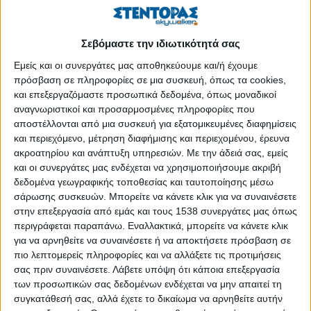
κατανάλωση περισσότερων θερμίδων, ζάχαρης, και λίπους. Γι’
αυτό, είναι σημαντικό να δώσουμε στο σώμα μας την ευκαιρία
να αποτοξινωθεί και να επανέλθει σε ισορροπία.
Σεβόμαστε την ιδιωτικότητά σας
Εμείς και οι συνεργάτες μας αποθηκεύουμε και/ή έχουμε
Ακολουθούν μερικές συμβουλές για να ξεκινήσετε τη νέα χρονιά
πρόσβαση σε πληροφορίες σε μια συσκευή, όπως τα cookies,
με μια πιο υγιεινή διατροφή και να βοηθήσετε τον οργανισμό
και επεξεργαζόμαστε προσωπικά δεδομένα, όπως μοναδικοί
σας να αποτοξινωθεί:
αναγνωριστικοί και προσαρμοσμένες πληροφορίες που
αποστέλλονται από μια συσκευή για εξατομικευμένες διαφημίσεις
1. Ενυδάτωση
και περιεχόμενο, μέτρηση διαφήμισης και περιεχομένου, έρευνα
ακροατηρίου και ανάπτυξη υπηρεσιών.
Με την άδειά σας, εμείς
Το νερό είναι το βασικό συστατικό της αποτοξίνωσης. Βοηθά
και οι συνεργάτες μας ενδέχεται να χρησιμοποιήσουμε ακριβή
στην απομάκρυνση των τοξινών από το σώμα μέσω της
δεδομένα γεωγραφικής τοποθεσίας και ταυτοποίησης μέσω
ουροδόχου κύστης
σάρωσης συσκευών. Μπορείτε να κάνετε κλικ για να συναινέσετε
στην επεξεργασία από εμάς και τους 1538 συνεργάτες μας όπως
ΠΕΡΙΣΣΌΤΕΡΑ...
περιγράφεται παραπάνω. Εναλλακτικά, μπορείτε να κάνετε κλικ
για να αρνηθείτε να συναινέσετε ή να αποκτήσετε πρόσβαση σε
πιο λεπτομερείς πληροφορίες και να αλλάξετε τις προτιμήσεις
Πνεύμα Χριστουγέννων και διατροφή: Πώς να
σας πριν συναινέσετε.
Λάβετε υπόψη ότι κάποια επεξεργασία
απολαύσουμε τις γιορτές χωρίς ενοχές και περιττά κιλά
των προσωπικών σας δεδομένων ενδέχεται να μην απαιτεί τη
συγκατάθεσή σας, αλλά έχετε το δικαίωμα να αρνηθείτε αυτήν
Δημοσιεύθηκε : Δευτέρα, 16 Δεκεμβρίου 2024 11:53