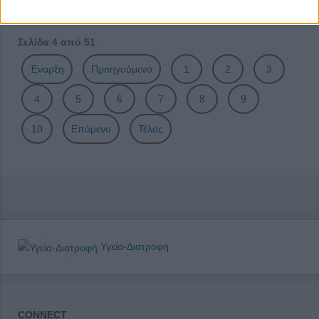
αιωρούμενα σωματίδια
Σελίδα 4 από 51
Έναρξη
Προηγούμενο
1
2
3
4
5
6
7
8
9
10
Επόμενο
Τέλος
Υγεία-Διατροφή
CONNECT