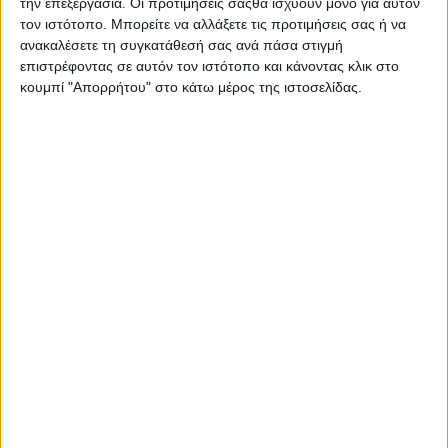
την επεξεργασία. Οι προτιμήσεις σαςθα ισχύουν μόνο για αυτόν
τον ιστότοπο. Μπορείτε να αλλάξετε τις προτιμήσεις σας ή να
ανακαλέσετε τη συγκατάθεσή σας ανά πάσα στιγμή
Πώς να
επιστρέφοντας σε αυτόν τον ιστότοπο και κάνοντας κλικ στο
κουμπί "Απορρήτου" στο κάτω μέρος της ιστοσελίδας.
απολαύσετε το
πνεύμα των
Χριστουγέννων
χωρίς να πάρετε
βάρος!
Τα Χριστούγεννα είναι μια μαγική περίοδος γεμάτη ζεστασιά,
γέλια και… άφθονο φαγητό! Ωστόσο, οι πλούσιες λιχουδιές και
τα πολυάριθμα γεύματα μπορεί να μας κάνουν να χάσουμε τον
έλεγχο και να δούμε τη ζυγαριά να ανεβαίνει. Αν θέλετε να
απολαύσετε τις γιορτές χωρίς ενοχές και χωρίς να πάρετε
βάρος, ακολουθήστε μερικές απλές αλλά αποτελεσματικές
συμβουλές.
1. Βάλτε στόχο τη συντήρηση, όχι την απώλεια!
Οι γιορτές δεν είναι η κατάλληλη στιγμή για αυστηρές δίαιτες.