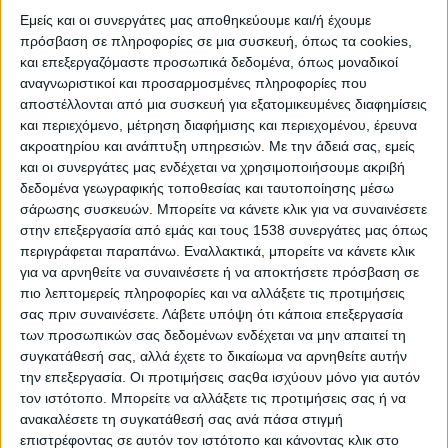
οργανισμός.
Εμείς και οι συνεργάτες μας αποθηκεύουμε και/ή έχουμε
Οι δύο πρώτες κατηγορίες ονομάζονται μακροθρεπτικά
πρόσβαση σε πληροφορίες σε μια συσκευή, όπως τα cookies,
και επεξεργαζόμαστε προσωπικά δεδομένα, όπως μοναδικοί
συστατικά και τις κατανέμουμε σε 3 υποκατηγορίες: α. στις
αναγνωριστικοί και προσαρμοσμένες πληροφορίες που
πρωτεΐνες, β. στους υδατάνθρακες και γ. στα λίπη.
αποστέλλονται από μια συσκευή για εξατομικευμένες διαφημίσεις
και περιεχόμενο, μέτρηση διαφήμισης και περιεχομένου, έρευνα
Η
ακροατηρίου και ανάπτυξη υπηρεσιών.
Με την άδειά σας, εμείς
και οι συνεργάτες μας ενδέχεται να χρησιμοποιήσουμε ακριβή
ΠΕΡΙΣΣΌΤΕΡΑ...
δεδομένα γεωγραφικής τοποθεσίας και ταυτοποίησης μέσω
σάρωσης συσκευών. Μπορείτε να κάνετε κλικ για να συναινέσετε
Ξεκίνησε το πρόγραμμα διανομής φρούτων, λαχανικών
στην επεξεργασία από εμάς και τους 1538 συνεργάτες μας όπως
και γάλακτος στα σχολεία
περιγράφεται παραπάνω. Εναλλακτικά, μπορείτε να κάνετε κλικ
για να αρνηθείτε να συναινέσετε ή να αποκτήσετε πρόσβαση σε
Δημοσιεύθηκε : Παρασκευή, 30 Νοεμβρίου 2018 11:48
πιο λεπτομερείς πληροφορίες και να αλλάξετε τις προτιμήσεις
σας πριν συναινέσετε.
Λάβετε υπόψη ότι κάποια επεξεργασία
Την έναρξη του
των προσωπικών σας δεδομένων ενδέχεται να μην απαιτεί τη
Ευρωπαϊκού
συγκατάθεσή σας, αλλά έχετε το δικαίωμα να αρνηθείτε αυτήν
Προγράμματος
την επεξεργασία. Οι προτιμήσεις σαςθα ισχύουν μόνο για αυτόν
τον ιστότοπο. Μπορείτε να αλλάξετε τις προτιμήσεις σας ή να
Φρούτων,
ανακαλέσετε τη συγκατάθεσή σας ανά πάσα στιγμή
Λαχανικών και
επιστρέφοντας σε αυτόν τον ιστότοπο και κάνοντας κλικ στο
Γάλακτος στα