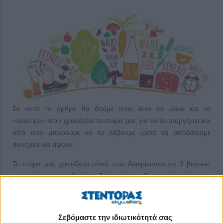
Σε αυτό το άρθρο θα δούμε ποια είναι τα υλικά και τα
«καύσιμα» που χρειάζεται το σώμα μας για να λειτουργήσει και
από πού μπορούμε να τα λάβουμε ώστε να αποδίδουμε
συνέχεια και άψογα.
Το σώμα μας χρειάζεται υλικά που διακρίνονται σε 3 βασικές
κατηγορίες: α. τα υλικά οικοδόμησής του, β. τα καύσιμά του και
γ. τους «εργάτες» του, που θα υποκινήσουν όλες τις
διαδικασίες που απαιτούνται για την τέλεια λειτουργία και
κίνηση αυτής της πολύπλοκης μηχανής που λέγεται
Σεβόμαστε την ιδιωτικότητά σας