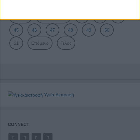
Σελίδα 51 από 51
Έναρξη
Προηγούμενο
42
43
44
45
46
47
48
49
50
51
Επόμενο
Τέλος
Υγεία-Διατροφή
CONNECT