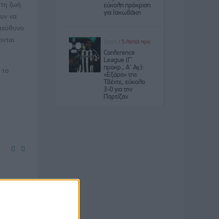
στη ζωή
ουν να
υπεύθυνο
ονται
 το
ματα
ονται