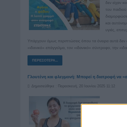
δεν είχαν κ
του παιδιού
διαμορφώσει
και αυτόνομ
υγιές, επιτ
Υπάρχουν όμως περιπτώσεις όπου τα όνειρα αυτά δεν στ
«ιδανικό» επάγγελμα, τον «ιδανικό» σύντροφο, την «ιδα
ΠΕΡΙΣΣΌΤΕΡΑ...
Γλουτένη και φλεγμονή: Μπορεί η διατροφή να «
Δημοσιεύθηκε : Παρασκευή, 20 Ιουνίου 2025 11:12
Η σύγχρονη 
διατροφής 
όπως η ρευμ