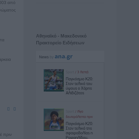
2003 από
 σώματος
Αθηναϊκό - Μακεδονικό
 τα
Πρακτορείο Ειδήσεων
άρκεια
έ πριν