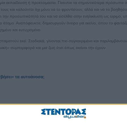
αμία εκπαίδευση ή προετοιμασία. Γίνονται τα σημαντικότερα πρόσωπα 
 τους και καλούνται όχι μόνο να το φροντίσουν, αλλά και να το βοηθήσ
 την προσωπικότητά του και να εισέλθει στην ενηλικίωση ως ώριμο, 
ο άτομο. Αναπόφευκτα, δημιουργούν όνειρα για εκείνο, όπου το φαντάζ
υχημένο και ευτυχισμένο.
αματούν εκεί. Σταδιακά, γίνονται πιο συγκεκριμένα και περιλαμβάνουν
νική» συμπεριφορά και μια ζωή έτσι όπως εκείνοι την έχουν
σβήσει» τα αυτοάνοσα;
ιατρική αντιμετωπίζει με όλο και μεγαλύτερο ενδιαφέρον τον ρόλο της
στη ρύθμιση του ανοσοποιητικού συστήματος και της φλεγμονής. Νοσή
ατοειδής αρθρίτιδα, η ψωρίαση και η ψωριασική αρθρίτιδα συγκαταλέγ