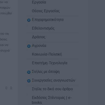
ει να
Εργασία
 επαφών
Θέσεις Εργασίας
ιτευχθεί
Επιχειρηματικότητα
Εθελοντισμός
του να
Δράσεις
άσεις
και να
Αγρονέα
 συχνά
Κοινωνία-Πολιτική
Επιστήμη-Τεχνολογία
Στήλες με άποψη
Συνεργασίες αναγνωστών
Στείλε το δικό σου άρθρο
Εκδόσεις Στέντορας | e-
books