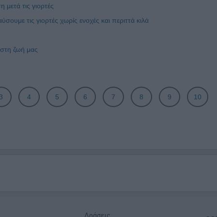
 μετά τις γιορτές
ουμε τις γιορτές χωρίς ενοχές και περιττά κιλά
 στη ζωή μας
3
4
5
6
7
8
9
10
Δράσεις