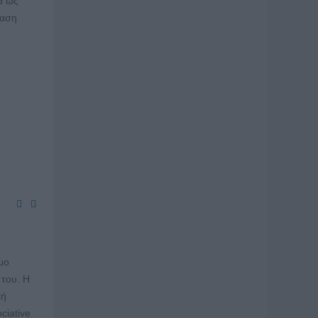
κά ως
βαση
μο
 του. Η
κή
ciative