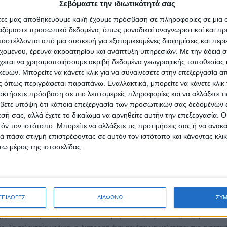
Σεβόμαστε την ιδιωτικότητά σας
ς φλεγμονώδεις και αυτοάνοσες καταστάσεις που φαίνεται να επηρεάζον
ς παράγοντες – με κυρίαρχη τη γλουτένη.
άτες μας αποθηκεύουμε και/ή έχουμε πρόσβαση σε πληροφορίες σε μια
ργαζόμαστε προσωπικά δεδομένα, όπως μοναδικοί αναγνωριστικοί και 
η ως διατροφικός παράγοντας φλεγμονής
στέλλονται από μια συσκευή για εξατομικευμένες διαφημίσεις και περ
εχομένου, έρευνα ακροατηρίου και ανάπτυξη υπηρεσιών.
Με την άδειά σα
το σιτάρι, το κριθάρι και τη σίκαλη. Σε άτομα με κοιλιοκάκη ή μη-κοιλι
χεται να χρησιμοποιήσουμε ακριβή δεδομένα γεωγραφικής τοποθεσίας 
φλεγμονώδεις αποκρίσεις. Ωστόσο, νεότερα δεδομένα υποδεικνύουν ότ
ών. Μπορείτε να κάνετε κλικ για να συναινέσετε στην επεξεργασία απ
 όπως περιγράφεται παραπάνω. Εναλλακτικά, μπορείτε να κάνετε κλικ γ
οκτήσετε πρόσβαση σε πιο λεπτομερείς πληροφορίες και να αλλάξετε τι
βετε υπόψη ότι κάποια επεξεργασία των προσωπικών σας δεδομένων ε
εσή σας, αλλά έχετε το δικαίωμα να αρνηθείτε αυτήν την επεξεργασία. 
τόν τον ιστότοπο. Μπορείτε να αλλάξετε τις προτιμήσεις σας ή να ανακα
ημάτων: επιστημονική προσέγγιση στη διατροφική προστασία
 πάσα στιγμή επιστρέφοντας σε αυτόν τον ιστότοπο και κάνοντας κλι
ω μέρος της ιστοσελίδας.
σα νοσήματα, όπως η σκλήρυνση κατά πλάκας, ο συστηματικός ερυθ
ΕΠΙΛΟΓΕΣ
ΔΙΑΦΩΝΩ
ΣΥ
υματοειδής αρθρίτιδα και η νόσος του Hashimoto, αυξάνονται συνεχώς
με τις αιτίες τους να είναι πολυπαραγοντικές – γενετικές, περιβαλλοντικ