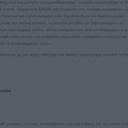
tting είναι ένα μοντέλο τραυματοθεραπείας, το οποίο αναπτύχθηκε το 
id Grand – θεραπευτή EMDR, και στηρίζεται στη σύνδεση εγκεφάλου –
η θεραπευτική σχέση ανάμεσα στον θεραπευτή και τον θεραπευόμενο.
ντας την οπτική εστίαση, το μοντέλο βοηθάει τον θεραπευόμενο να
ί με έναν ασφαλή τρόπο, άλυτα τραύματα που είναι αποθηκευμένα στα
οφλοιώδη κέντρα του εγκεφάλου (αμυγδαλή, εγκεφαλικό στέλεχος) και
ρόν ή συναισθηματικό πόνο.
εύοντας με μια νεαρή αθλήτρια του skating παρατήρησε ότι κατά τη δι
πόδιο
ιδί γεννιέται, οι γονείς αναλαμβάνουν μια νέα ευθύνη, για την οποία ποτ