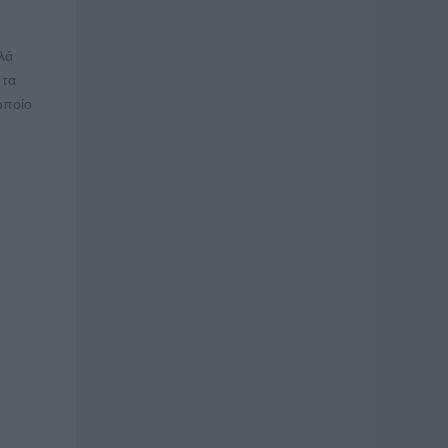
λά
 τα
οποίο