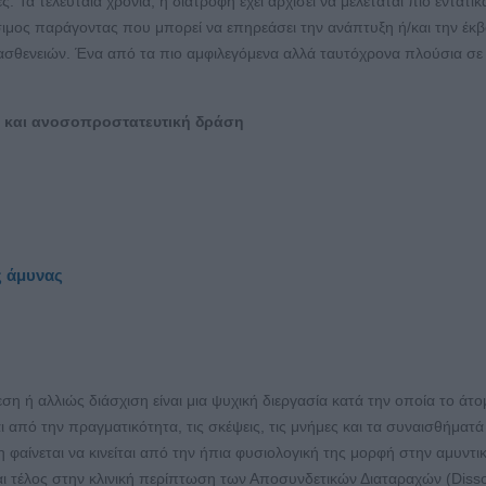
. Τα τελευταία χρόνια, η διατροφή έχει αρχίσει να μελετάται πιο εντατι
ιμος παράγοντας που μπορεί να επηρεάσει την ανάπτυξη ή/και την έκ
ασθενειών. Ένα από τα πιο αμφιλεγόμενα αλλά ταυτόχρονα πλούσια σε
η και ανοσοπροστατευτική δράση
ς άμυνας
η ή αλλιώς διάσχιση είναι μια ψυχική διεργασία κατά την οποία το άτο
 από την πραγματικότητα, τις σκέψεις, τις μνήμες και τα συναισθήματά
φαίνεται να κινείται από την ήπια φυσιολογική της μορφή στην αμυντι
αι τέλος στην κλινική περίπτωση των Αποσυνδετικών Διαταραχών (Disso