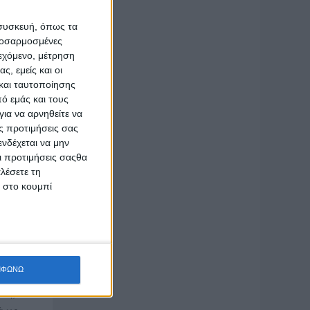
ται από
 συσκευή, όπως τα
προσαρμοσμένες
ιεχόμενο, μέτρηση
ς, εμείς και οι
οκακική
και ταυτοποίησης
ι ακόμα
ό εμάς και τους
ια να αρνηθείτε να
ς προτιμήσεις σας
νδέχεται να μην
Οι προτιμήσεις σαςθα
λέσετε τη
κ στο κουμπί
ηματώδης
ΜΦΩΝΩ
ές, και