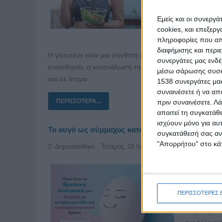
στις χρόνιε
διατροφικού
Εμείς και οι συνεργ
cookies, και επεξε
Η γλουτέν
πληροφορίες που απο
διαφήμισης και περι
Η γλουτένη είναι μια σύνθετη πρωτεΐνη που εντοπίζεται σ
συνεργάτες μας ενδέ
ευαισθησία, η κατανάλωσή της μπορεί να πυροδοτήσει 
μέσω σάρωσης συσκευ
και σε άτομα
1538 συνεργάτες μας
συναινέσετε ή να απ
ΠΕΡΙΣΣΌΤΕΡΑ...
πριν συναινέσετε.
Λά
απαιτεί τη συγκατάθ
ισχύουν μόνο για αυ
Το αυγό ως σύμμαχος κατά των αυτοάνοσων νοσ
συγκατάθεσή σας ανά
"Απορρήτου" στο κάτ
Δημοσιεύθηκε : Τετάρτη, 18 Ιουνίου 2025 12:55
Τα αυτοάνο
ΠΕΡΙΣΣΟΤΕΡΕΣ 
λύκος, η ρε
παγκοσμίως, 