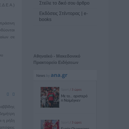
Στείλε το δικό σου άρθρο
.Δ.Ε.Α.)
Εκδόσεις Στέντορας | e-
books
πράσινη
δύονται
αίων σε
ου
Αθηναϊκό - Μακεδονικό
Πρακτορείο Ειδήσεων
Σαββίδης
Δημήτρη
ι η ρήξη
 απόψεις