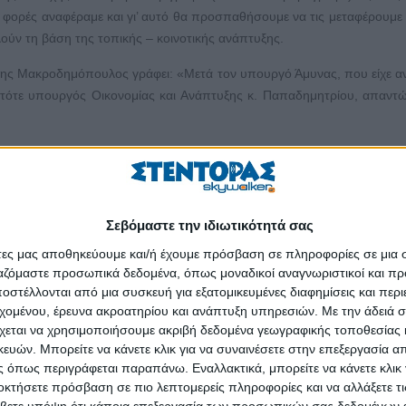
φορές αναφέραμε και γι’ αυτό θα προσπαθήσουμε να τις μεταφέρουμε 
λούν τη βάση της τοπικής – κοινοτικής ανάπτυξης.
ρης Μακροδημόπουλος γράφει: «Μετά τον υπουργό Άμυνας, που είχε α
 τότε υπουργός Οικονομίας και Ανάπτυξης κ. Παπαδημητρίου, απαντ
Σεβόμαστε την ιδιωτικότητά σας
άτες μας αποθηκεύουμε και/ή έχουμε πρόσβαση σε πληροφορίες σε μια
ργαζόμαστε προσωπικά δεδομένα, όπως μοναδικοί αναγνωριστικοί και 
ττα Ανδόνικου (210.94.08.750, εσωτ. 103,
marietta@hazliseconom
στέλλονται από μια συσκευή για εξατομικευμένες διαφημίσεις και περ
εξυπηρέτησης δημοσιογράφων του The Economist Event) μου ενε
εχομένου, έρευνα ακροατηρίου και ανάπτυξη υπηρεσιών.
Με την άδειά σα
ης έκδοσης του «Economist» «Ο Κόσμος το 2018», για το οποίο ή
χεται να χρησιμοποιήσουμε ακριβή δεδομένα γεωγραφικής τοποθεσίας 
παρουσίαση στον «Στέντορα» της 24/2/2018. Και μόνο από τα περιεχ
ών. Μπορείτε να κάνετε κλικ για να συναινέσετε στην επεξεργασία απ
ν έκδοση, είχε πάρα πολλά και σημαντικά θέματα και από πολύ σημ
 όπως περιγράφεται παραπάνω. Εναλλακτικά, μπορείτε να κάνετε κλικ γ
οκτήσετε πρόσβαση σε πιο λεπτομερείς πληροφορίες και να αλλάξετε τι
υς. Σε συνέχεια της προηγούμενης καταγραφής συνεχίζουμε με τον 