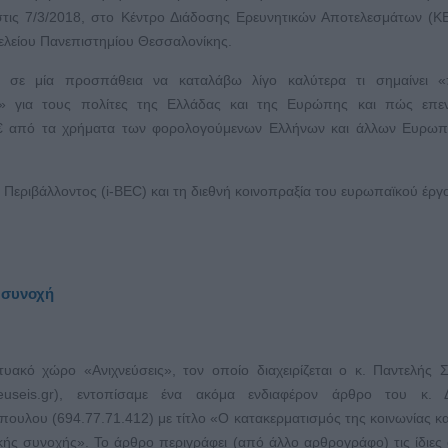
στις 7/3/2018, στο Κέντρο Διάδοσης Ερευνητικών Αποτελεσμάτων (ΚΕ
ελείου Πανεπιστημίου Θεσσαλονίκης.
ί σε μία προσπάθεια να καταλάβω λίγο καλύτερα τι σημαίνει «
» για τους πολίτες της Ελλάδας και της Ευρώπης και πώς επεν
€ από τα χρήματα των φορολογούμενων Ελλήνων και άλλων Ευρωπ
Περιβάλλοντος (i-BEC) και τη διεθνή κοινοπραξία του ευρωπαϊκού έργ
ή συνοχή
κτυακό χώρο «Ανιχνεύσεις», τον οποίο διαχειρίζεται ο κ. Παντελής 
neuseis.gr), εντοπίσαμε ένα ακόμα ενδιαφέρον άρθρο του κ. 
υλου (694.77.71.412) με τίτλο «Ο κατακερματισμός της κοινωνίας κα
κής συνοχής». Το άρθρο περιγράφει (από άλλο αρθρογράφο) τις ίδιες