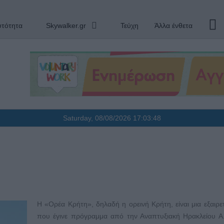
υτότητα
Skywalker.gr
Τεύχη
Άλλα ένθετα
Saturday, 08/08/2026
17:03:49
Η «Ορέα Κρήτη», δηλαδή η ορεινή Κρήτη, είναι μια εξαιρετ
που έγινε πρόγραμμα από την Αναπτυξιακή Ηρακλείου Α