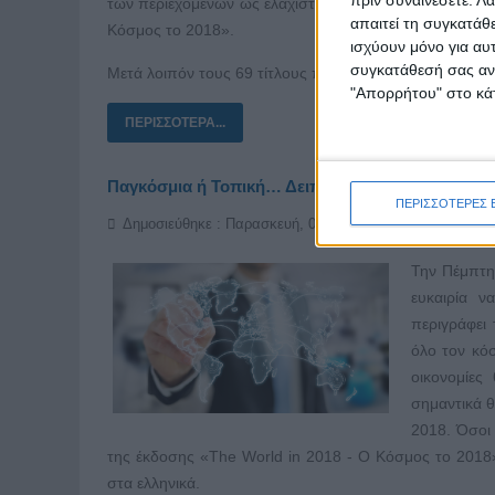
πριν συναινέσετε.
Λά
των περιεχομένων ως ελάχιστη συμβολή για όσους θέλ
απαιτεί τη συγκατάθ
Κόσμος το 2018».
ισχύουν μόνο για αυ
συγκατάθεσή σας ανά
Μετά λοιπόν τους 69 τίτλους που ήδη αναφέρθηκαν συν
"Απορρήτου" στο κάτ
ΠΕΡΙΣΣΌΤΕΡΑ...
Παγκόσμια ή Τοπική… Δειπνώντας στο Divani Ap
ΠΕΡΙΣΣΟΤΕΡΕΣ 
Δημοσιεύθηκε : Παρασκευή, 02 Μαρτίου 2018 09:01
Την Πέμπτη 
ευκαιρία ν
περιγράφει
όλο τον κόσ
οικονομίες
σημαντικά θ
2018. Όσοι
της έκδοσης «The World in 2018 - Ο Κόσμος το 2018»
στα ελληνικά.