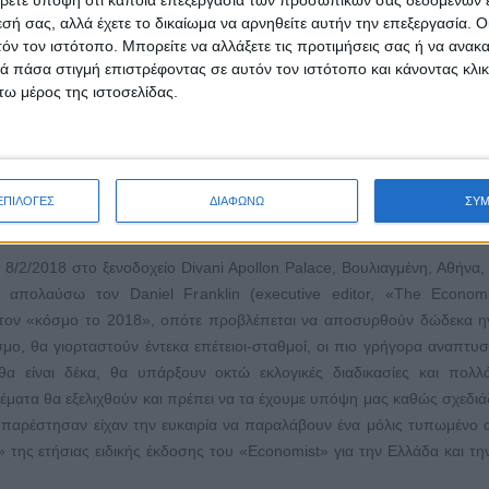
βετε υπόψη ότι κάποια επεξεργασία των προσωπικών σας δεδομένων ε
ουν να έχουν μία εικόνα των πολύ ενδιαφερόντων θεμάτων που προσεγ
εσή σας, αλλά έχετε το δικαίωμα να αρνηθείτε αυτήν την επεξεργασία. 
τόν τον ιστότοπο. Μπορείτε να αλλάξετε τις προτιμήσεις σας ή να ανακα
 πάσα στιγμή επιστρέφοντας σε αυτόν τον ιστότοπο και κάνοντας κλι
εχίζουμε με τους
ω μέρος της ιστοσελίδας.
ollon
ΕΠΙΛΟΓΕΣ
ΔΙΑΦΩΝΩ
ΣΥ
8/2/2018 στο ξενοδοχείο Divani Apollon Palace, Βουλιαγμένη, Αθήνα, 
α απολαύσω τον Daniel Franklin (executive editor, «The Econom
 τον «κόσμο το 2018», οπότε προβλέπεται να αποσυρθούν δώδεκα η
μο, θα γιορταστούν έντεκα επέτειοι-σταθμοί, οι πιο γρήγορα αναπτυ
 θα είναι δέκα, θα υπάρξουν οκτώ εκλογικές διαδικασίες και πολ
έματα θα εξελιχθούν και πρέπει να τα έχουμε υπόψη μας καθώς σχεδιά
 παρέστησαν είχαν την ευκαιρία να παραλάβουν ένα μόλις τυπωμένο 
 της ετήσιας ειδικής έκδοσης του «Economist» για την Ελλάδα και τ