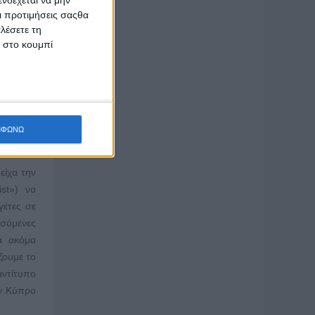
νδέχεται να μην
γίζει «Ο
Οι προτιμήσεις σαςθα
λέσετε τη
κ στο κουμπί
ΜΦΩΝΩ
είχα την
ist») να
γέτες σε
σσόμενες
λά ακόμα
ζουμε το
αντίτυπο
ην Κύπρο