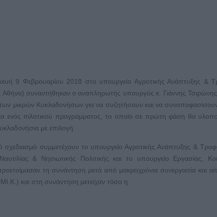
ευή 9 Φεβρουαρίου 2018 στο υπουργείο Αγροτικής Ανάπτυξης & Τ
, Αθήνα) συναντήθηκαν ο αναπληρωτής υπουργός κ. Γιάννης Τσιρώνης
των μικρών Κυκλαδονήσων για να συζητήσουν και να συναποφασίσουν
ία ενός πιλοτικού προγράμματος, το οποίο σε πρώτη φάση θα υλοπο
υκλαδονήσια με επιλογή.
κό σχεδιασμό συμμετέχουν το υπουργείο Αγροτικής Ανάπτυξης & Τροφ
Ναυτιλίας & Νησιωτικής Πολιτικής και το υπουργείο Εργασίας, Κο
 προετοίμασαν τη συνάντηση μετά από μακροχρόνια συνεργασία και αί
.Κ.) και στη συνάντηση μετείχαν τόσο η