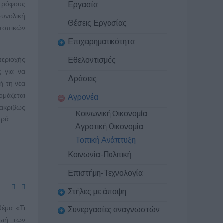
οτρόφους
Εργασία
υνολική
Θέσεις Εργασίας
οπικών
Επιχειρηματικότητα
εριοχής
Εθελοντισμός
ς για να
Δράσεις
ή τη νέα
μάζεται
Αγρονέα
 ακριβώς
Κοινωνική Οικονομία
κρά
Αγροτική Οικονομία
Τοπική Ανάπτυξη
Κοινωνία-Πολιτική
Επιστήμη-Τεχνολογία
Στήλες με άποψη
έμα «Τι
Συνεργασίες αναγνωστών
ζωή των