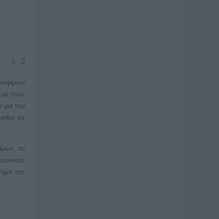
ροφίμων
 με τους
 για την
ιηθεί σε
ίμων, το
ινωνικής
τημα της