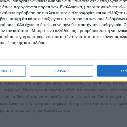
ών. Μπορείτε να κάνετε κλικ για να συναινέσετε στην επεξεργασία απ
 προβλήματα και να καταστεί ένα είδος «εργαστηρίου» για την οι
 όπως περιγράφεται παραπάνω. Εναλλακτικά, μπορείτε να κάνετε κλικ γ
οκτήσετε πρόσβαση σε πιο λεπτομερείς πληροφορίες και να αλλάξετε τι
βετε υπόψη ότι κάποια επεξεργασία των προσωπικών σας δεδομένων ε
εσή σας, αλλά έχετε το δικαίωμα να αρνηθείτε αυτήν την επεξεργασία. 
τόν τον ιστότοπο. Μπορείτε να αλλάξετε τις προτιμήσεις σας ή να ανακα
 πάσα στιγμή επιστρέφοντας σε αυτόν τον ιστότοπο και κάνοντας κλι
ω μέρος της ιστοσελίδας.
/2018 στην Κορησσία της Κέας (πνευματικό κέντρο «Σ. Ρ
ιήθηκε η πρώτη ανοικτή συζήτηση για τη δημιουργία δύο συνερ
ΕΠΙΛΟΓΕΣ
ΔΙΑΦΩΝΩ
ΣΥ
ων στον πρωτογενή τομέα στα μικρά Κυκλαδονήσια και στις 16/3/
ιο Κυκλάδων στη Σύρο (και μέσω τηλεδιάσκεψης σε Άνδρο, Θήρα, 
, Μήλο και Τήνο) έγινε η πρώτη μαζική ενημέρωση όσων ενδιαφέρ
ν για τη δυνατότητα να συμμετέχουν σε μία από τις δύο συνεργατικ
Κυκλαδονήσια. Το μαγνητοσκοπημένο ηλεκτρονικά υλικό από την τηλε
σιμο από το Επιμελητήριο Κυκλάδων στο