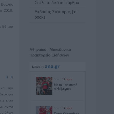
Στείλε το δικό σου άρθρο
ς Βουλής
το 2018,
Εκδόσεις Στέντορας | e-
books
ο 56 του
Αθηναϊκό - Μακεδονικό
Πρακτορείο Ειδήσεων
και την
δικότερα
τε είναι
αι κοινά
λον όλων