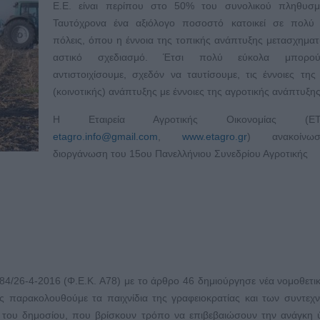
Ε.Ε. είναι περίπου στο 50% του συνολικού πληθυσμ
Ταυτόχρονα ένα αξιόλογο ποσοστό κατοικεί σε πολύ 
πόλεις, όπου η έννοια της τοπικής ανάπτυξης μετασχηματί
αστικό σχεδιασμό. Έτσι πολύ εύκολα μπορο
αντιστοιχίσουμε, σχεδόν να ταυτίσουμε, τις έννοιες της
(κοινοτικής) ανάπτυξης με έννοιες της αγροτικής ανάπτυξης
H Εταιρεία Αγροτικής Οικονομίας (ΕΤ.Α
etagro.info@gmail.com
,
www.etagro.gr
) ανακοίνω
διοργάνωση του 15ου Πανελλήνιου Συνεδρίου Αγροτικής
84/26-4-2016 (Φ.Ε.Κ. Α78) με το άρθρο 46 δημιούργησε νέα νομοθετι
ς παρακολουθούμε τα παιχνίδια της γραφειοκρατίας και των συντεχ
του δημοσίου, που βρίσκουν τρόπο να επιβεβαιώσουν την ανάγκη 