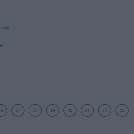
υνοχή
on
16
17
18
19
20
21
22
23