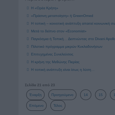
Η «Ορέα Κρήτη»
«Πράσινη μεταποίηση» ή GreenOmed
Η τοπική – κοινοτική ανάπτυξη απαιτεί κοινωνική σ
Μετά το δείπνο στον «Economist»
Παγκόσμια ή Τοπική… Δειπνώντας στο Divani Apoll
Πιλοτικό πρόγραμμα μικρών Κυκλαδονήσων
Επιτυχημένες Συνελεύσεις
Η κρήνη της Μεθώνης Πιερίας
Η τοπική ανάπτυξη είναι ίσως η λύση…
Σελίδα 21 από 23
Έναρξη
Προηγούμενο
14
15
Επόμενο
Τέλος