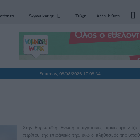
υτότητα
Skywalker.gr
Τεύχη
Άλλα ένθετα
Saturday, 08/08/2026
17:08:35
η
Στην Ευρωπαϊκή Ένωση ο αγροτικός τομέας φροντίζει
περίπου της επιφάνειάς της, ενώ ο πληθυσμός της υπαί