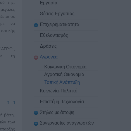
ού της.
Εργασία
μεγάλες
Θέσεις Εργασίας
ζεται σε
ύμε να
Επιχειρηματικότητα
 τοπικής
Εθελοντισμός
.
Δράσεις
ΓΡ.Ο.,
σε τη
Αγρονέα
Κοινωνική Οικονομία
Αγροτική Οικονομία
Τοπική Ανάπτυξη
Κοινωνία-Πολιτική
Επιστήμη-Τεχνολογία
Στήλες με άποψη
κή βάση.
νιών των
Συνεργασίες αναγνωστών
ύπαρξής