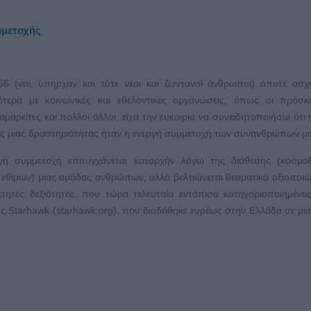
μμετοχής
6 (ναι, υπήρχαν και τότε νέοι και ζωντανοί άνθρωποι) όποτε ασ
ότερα με κοινωνικές και εθελοντικές οργανώσεις, όπως οι πρόσκ
αμαρείτες και πολλοί άλλοι, είχα την ευκαιρία να συνειδητοποιήσω ότι 
ας μιας δραστηριότητας ήταν η ενεργή συμμετοχή των συνανθρώπων μ
γή συμμετοχή επιτυγχάνεται καταρχήν λόγω της διάθεσης (κοσμοθ
 εθίμων) μιας ομάδας ανθρώπων, αλλά βελτιώνεται θεαματικά αξιοποιώ
ίκτητες δεξιότητες, που τώρα τελευταία εντόπισα κατηγοριοποιημένε
της Starhawk (starhawk.org), που διαδόθηκε ευρέως στην Ελλάδα σε μ