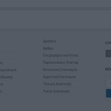
Δράσεις
CO
Άρθρα
Επιχειρηματικότητας
Παρουσιάσεις Startup
ις
NE
Κοινωνική Οικονομία
εχνολογία
Αγροτική Οικονομία
ίδευσης
Τοπική Ανάπτυξη
τα
ης
Υγεία-Διατροφή