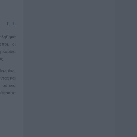
χολήθηκα
οποι, οι
η καρδιά
ας.
εωρίας,
ντας και
ς σε ένα
ετάφραση