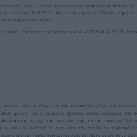
ισθοδότησής τους. Έτσι δύο χρόνια μετά την έκφραση της θέλησης τη
ν με τον νόμο 4235/2014 βγήκε νέος νόμος το 2016 και σήμερα, 
έχουμε εφαρμογή του νόμου.
ς γράφει: «Τροποποίηση διατάξεων του ν. 4235/2014 (Α’ 32). Το άρθρ
ς συνεχές από το άτομο και την ατομικότητα μέχρι τον πλανήτη 
οίηση φαίνεται ότι η ισορροπία βρίσκεται κάπου ενδιάμεσα. Και ει
βρίσκεται στην περιοχή της κοινωνίας, της τοπικής κοινωνίας. Άλλωσ
τι η κοινωνία εδράζεται σε έναν τόπο του οποίου τα συνθετικά είν
χαρακτηριστικά, κοινές πολιτιστικές αξίες και πίστη σε ένα κοινό μέλ