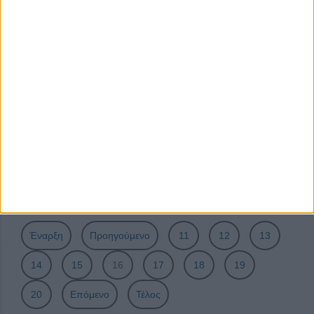
Στεπική φυλή Κατερίνης (Podolian)
Η αγρότισσα και η τοπική ανάπτυξη
Βραβεύοντας τους καλύτερους
11η Συνάντηση Παλαιών Προσκόπων Θεσσαλονίκης
Αγροτική εκπαίδευση για παραγωγική ανασυγκρότηση
Μάγδα η Μενιδιάτισσα
Ελλάδα: Πολλοί τόποι, ένα σήμα
100 χρόνια βεροιώτικου προσκοπισμού
Σελίδα 16 από 23
Έναρξη
Προηγούμενο
11
12
13
14
15
16
17
18
19
20
Επόμενο
Τέλος