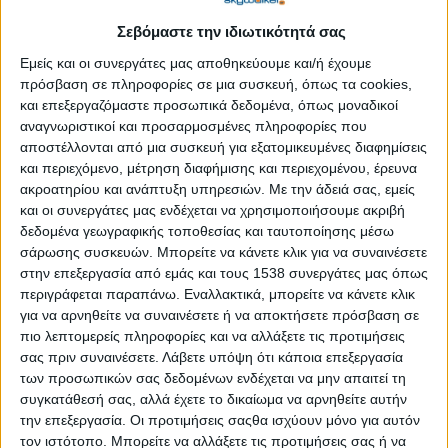
παραβιάζοντας τις αρχές της δικαιοσύνης και της ισότητας. Δεν
Σεβόμαστε την ιδιωτικότητά σας
θα παραχωρήσουμε ποτέ την αμερικανική εθνική κυριαρχία σε
μια παγκόσμια γραφειοκρατία, μη εκλεγμένη και ανεύθυνη. Η
Εμείς και οι συνεργάτες μας αποθηκεύουμε και/ή έχουμε
Αμερική κυβερνάται από τους Αμερικανούς. Απορρίπτουμε την
πρόσβαση σε πληροφορίες σε μια συσκευή, όπως τα cookies,
ιδεολογία της παγκοσμιοποίησης και αγκαλιάζουμε το δόγμα
και επεξεργαζόμαστε προσωπικά δεδομένα, όπως μοναδικοί
αναγνωριστικοί και προσαρμοσμένες πληροφορίες που
του πατριωτισμού».
αποστέλλονται από μια συσκευή για εξατομικευμένες διαφημίσεις
και περιεχόμενο, μέτρηση διαφήμισης και περιεχομένου, έρευνα
ΠΕΡΙΣΣΌΤΕΡΑ...
ακροατηρίου και ανάπτυξη υπηρεσιών.
Με την άδειά σας, εμείς
και οι συνεργάτες μας ενδέχεται να χρησιμοποιήσουμε ακριβή
Ευχές για βιώσιμες κοινωνίες
δεδομένα γεωγραφικής τοποθεσίας και ταυτοποίησης μέσω
σάρωσης συσκευών. Μπορείτε να κάνετε κλικ για να συναινέσετε
Δημοσιεύθηκε : Παρασκευή, 28 Δεκεμβρίου 2018 12:06
στην επεξεργασία από εμάς και τους 1538 συνεργάτες μας όπως
περιγράφεται παραπάνω. Εναλλακτικά, μπορείτε να κάνετε κλικ
Τη Δευτέρα 14
για να αρνηθείτε να συναινέσετε ή να αποκτήσετε πρόσβαση σε
Ιανουαρίου 2019
πιο λεπτομερείς πληροφορίες και να αλλάξετε τις προτιμήσεις
στις 12:00 το
σας πριν συναινέσετε.
Λάβετε υπόψη ότι κάποια επεξεργασία
των προσωπικών σας δεδομένων ενδέχεται να μην απαιτεί τη
μεσημέρι στο
συγκατάθεσή σας, αλλά έχετε το δικαίωμα να αρνηθείτε αυτήν
κέντρο Λάμψη
την επεξεργασία. Οι προτιμήσεις σαςθα ισχύουν μόνο για αυτόν
(Λεωφ. Πάρνηθος
τον ιστότοπο. Μπορείτε να αλλάξετε τις προτιμήσεις σας ή να