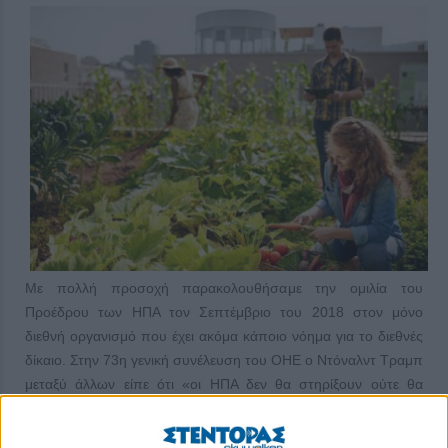
Με πολλή προσοχή παρακολουθήσαμε την ομιλία του
Προέδρου των ΗΠΑ τον Σεπτέμβριο του 2018 στον μόνο
διεθνή οργανισμό που έχει ακόμα κάποιο νόημα για το διεθνές
δίκαιο. Στην 73η γενική συνέλευση του ΟΗΕ ο Ντόναλντ Τραμπ
μεταξύ άλλων είπε ότι «οι ΗΠΑ δεν θα στηρίξουν ούτε θα
αναγνωρίσουν το Διεθνές Ποινικό Δικαστήριο, το οποίο διεκδικεί
να έχει δικαιοδοσία στους πολίτες όλων των χωρών,