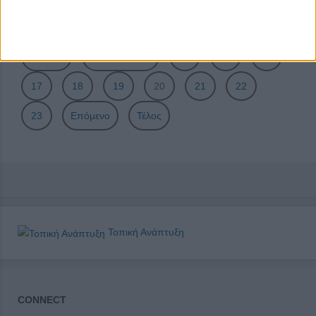
Σελίδα 20 από 23
Έναρξη
Προηγούμενο
14
15
16
17
18
19
20
21
22
23
Επόμενο
Τέλος
Τοπική Ανάπτυξη
CONNECT