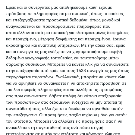
μεταφορά, διαμονή ή/και κάποια άλλη υπηρεσία η οποία δεν
Εμείς και οι συνεργάτες μας αποθηκεύουμε και/ή έχουμε
είναι συμπληρωματική της μεταφοράς και της διαμονής (π.χ.
πρόσβαση σε πληροφορίες σε μια συσκευή, όπως τα cookies,
συμμετοχή σε επαγγελματική, πολιτιστική ή καλλιτεχνική
και επεξεργαζόμαστε προσωπικά δεδομένα, όπως μοναδικοί
συνάντηση ή εκδήλωση κ.λπ.).
αναγνωριστικοί και προσαρμοσμένες πληροφορίες που
αποστέλλονται από μια συσκευή για εξατομικευμένες διαφημίσεις
Το προεδρικό διάταγμα 339/96 εκδόθηκε σε εφαρμογή της
και περιεχόμενο, μέτρηση διαφήμισης και περιεχομένου, έρευνα
οδηγίας 90/314/ΕΟΚ «για τα οργανωμένα ταξίδια και τις
ακροατηρίου και ανάπτυξη υπηρεσιών.
Με την άδειά σας, εμείς
και οι συνεργάτες μας ενδέχεται να χρησιμοποιήσουμε ακριβή
ΠΕΡΙΣΣΌΤΕΡΑ...
δεδομένα γεωγραφικής τοποθεσίας και ταυτοποίησης μέσω
σάρωσης συσκευών. Μπορείτε να κάνετε κλικ για να συναινέσετε
στην επεξεργασία από εμάς και τους 1538 συνεργάτες μας όπως
H παραγωγή ως απάντηση στην κρίση
περιγράφεται παραπάνω. Εναλλακτικά, μπορείτε να κάνετε κλικ
για να αρνηθείτε να συναινέσετε ή να αποκτήσετε πρόσβαση σε
Δημοσιεύθηκε : Παρασκευή, 29 Ιουνίου 2018 07:48
πιο λεπτομερείς πληροφορίες και να αλλάξετε τις προτιμήσεις
σας πριν συναινέσετε.
Λάβετε υπόψη ότι κάποια επεξεργασία
Η παραγωγή ως
των προσωπικών σας δεδομένων ενδέχεται να μην απαιτεί τη
απάντηση στην
συγκατάθεσή σας, αλλά έχετε το δικαίωμα να αρνηθείτε αυτήν
κρίση είναι μία
την επεξεργασία. Οι προτιμήσεις σαςθα ισχύουν μόνο για αυτόν
αιρετική άποψη
τον ιστότοπο. Μπορείτε να αλλάξετε τις προτιμήσεις σας ή να
στη χώρα της
ανακαλέσετε τη συγκατάθεσή σας ανά πάσα στιγμή
απαξίωσης της
επιστρέφοντας σε αυτόν τον ιστότοπο και κάνοντας κλικ στο