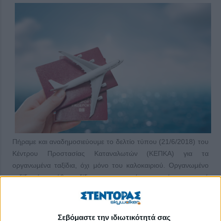
Πήραμε και αναδημοσιεύουμε το δελτίο τύπου (21/6/2018) του
Κέντρου Προστασίας Καταναλωτών (ΚΕΠΚΑ) για τα
οργανωμένα ταξίδια, όχι μόνο του καλοκαιριού. Οργανωμένο
ταξίδι είναι κάθε ταξίδι που προσφέρεται από τουριστικά
γραφεία που λειτουργούν νόμιμα (δηλαδή με σήμα του ΕΟΤ),
υπερβαίνει τις 24 ώρες ή περιλαμβάνει διανυκτέρευση και
περιλαμβάνει δύο τουλάχιστον από τις ακόλουθες υπηρεσίες:
Σεβόμαστε την ιδιωτικότητά σας