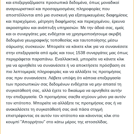
και επεξεργαζόμαστε προσωπικά δεδομένα, όπως μοναδικοί
γρήγορα τεστ αντιγόνου, ενώ επίσης είναι φθηνή, γρήγορη και
αναγνωριστικοί και προσαρμοσμένες πληροφορίες που
εύχρηστη, πράγμα που σημαίνει ότι θα μπορούσε να
αποστέλλονται από μια συσκευή για εξατομικευμένες διαφημίσεις
αξιοποιηθεί ιδιαίτερα σε περιοχές και χώρες όπου υπάρχει
και περιεχόμενο, μέτρηση διαφήμισης και περιεχομένου, έρευνα
ακροατηρίου και ανάπτυξη υπηρεσιών.
Με την άδειά σας, εμείς
δυσκολία πρόσβασης σε μοριακά τεστ χαμηλού κόστους.
και οι συνεργάτες μας ενδέχεται να χρησιμοποιήσουμε ακριβή
Οι ερευνητές του Ινστιτούτου Επιστήμης των Δεδομένων του
δεδομένα γεωγραφικής τοποθεσίας και ταυτοποίησης μέσω
σάρωσης συσκευών. Μπορείτε να κάνετε κλικ για να συναινέσετε
Πανεπιστημίου του Μάαστριχτ, με επικεφαλής τη Γουαφάα
στην επεξεργασία από εμάς και τους 1538 συνεργάτες μας όπως
Αλιμπάουι και τον καθηγητή πνευμονολογίας Σάμι Σίμονς,
περιγράφεται παραπάνω. Εναλλακτικά, μπορείτε να κάνετε κλικ
έκαναν τη σχετική ανακοίνωση στο διεθνές συνέδριο της
για να αρνηθείτε να συναινέσετε ή να αποκτήσετε πρόσβαση σε
Ευρωπαϊκής
πιο λεπτομερείς πληροφορίες και να αλλάξετε τις προτιμήσεις
σας πριν συναινέσετε.
Λάβετε υπόψη ότι κάποια επεξεργασία
ΠΕΡΙΣΣΌΤΕΡΑ...
των προσωπικών σας δεδομένων ενδέχεται να μην απαιτεί τη
συγκατάθεσή σας, αλλά έχετε το δικαίωμα να αρνηθείτε αυτήν
την επεξεργασία. Οι προτιμήσεις σαςθα ισχύουν μόνο για αυτόν
Ανθρωποειδές ρομπότ για πρώτη φορά
τον ιστότοπο. Μπορείτε να αλλάξετε τις προτιμήσεις σας ή να
χρησιμοποιήθηκε με επιτυχία για να αξιολογηθεί η
ανακαλέσετε τη συγκατάθεσή σας ανά πάσα στιγμή
ψυχική υγεία παιδιών
επιστρέφοντας σε αυτόν τον ιστότοπο και κάνοντας κλικ στο
κουμπί "Απορρήτου" στο κάτω μέρος της ιστοσελίδας.
Δημοσιεύθηκε : Πέμπτη, 01 Σεπτεμβρίου 2022 11:19