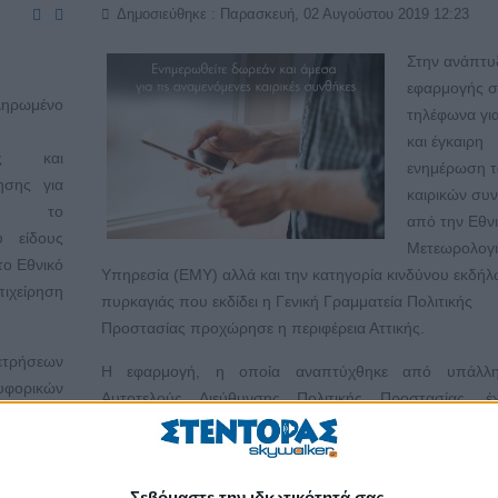
Δημοσιεύθηκε : Παρασκευή, 02 Αυγούστου 2019 12:23
Στην ανάπτυ
εφαρμογής σ
ηρωμένο
τηλέφωνα γι
και έγκαιρη
ης και
ενημέρωση 
ησης για
καιρικών συ
ες, το
από την Εθν
 είδους
Μετεωρολογ
το Εθνικό
Υπηρεσία (ΕΜΥ) αλλά και την κατηγορία κινδύνου εκδή
ιχείρηση
πυρκαγιάς που εκδίδει η Γενική Γραμματεία Πολιτικής
Προστασίας προχώρησε η περιφέρεια Αττικής.
ετρήσεων
Η εφαρμογή, η οποία αναπτύχθηκε από υπάλλη
υφορικών
Αυτοτελούς Διεύθυνσης Πολιτικής Προστασίας, έ
μοντέλων
αναρτηθεί στο Google Play Store, στον σύνδεσμο
οριών θα
ΠΕΡΙΣΣΌΤΕΡΑ...
Σεβόμαστε την ιδιωτικότητά σας