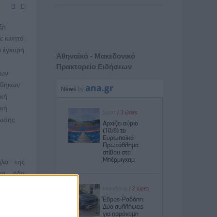
ξη
ε κινητά
α έγκυρη
Αθηναϊκό - Μακεδονικό
Πρακτορείο Ειδήσεων
των
νθηκών
ική
ική
λωσης
λο της
χει ήδη