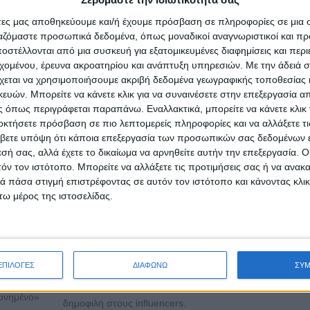
άτες μας αποθηκεύουμε και/ή έχουμε πρόσβαση σε πληροφορίες σε μια
ργαζόμαστε προσωπικά δεδομένα, όπως μοναδικοί αναγνωριστικοί και 
στέλλονται από μια συσκευή για εξατομικευμένες διαφημίσεις και περ
εχομένου, έρευνα ακροατηρίου και ανάπτυξη υπηρεσιών.
Με την άδειά σα
ν
Τι είναι τα ψηφιακά ρούχα και πώς θα επηρεάσουν
χεται να χρησιμοποιήσουμε ακριβή δεδομένα γεωγραφικής τοποθεσίας 
καθημερινότητά μας
ών. Μπορείτε να κάνετε κλικ για να συναινέσετε στην επεξεργασία απ
Δημοσιεύθηκε : Παρασκευή, 19 Ιουλίου 2019 14:12
 όπως περιγράφεται παραπάνω. Εναλλακτικά, μπορείτε να κάνετε κλικ γ
οκτήσετε πρόσβαση σε πιο λεπτομερείς πληροφορίες και να αλλάξετε τι
Τον περα
βετε υπόψη ότι κάποια επεξεργασία των προσωπικών σας δεδομένων ε
εσή σας, αλλά έχετε το δικαίωμα να αρνηθείτε αυτήν την επεξεργασία. 
Νοέμβρ
στις ΗΠΑ
τόν τον ιστότοπο. Μπορείτε να αλλάξετε τις προτιμήσεις σας ή να ανακα
νορβηγική 
ραν να
 πάσα στιγμή επιστρέφοντας σε αυτόν τον ιστότοπο και κάνοντας κλι
λιανικής 
ω μέρος της ιστοσελίδας.
ουν έναν
Carlings έφ
καινοτομί
ποιητή ο
χώρο της μ
α πρώτη
την κυκλοφο
ηριότητα
ΕΠΙΛΟΓΕΣ
ΔΙΑΦΩΝΩ
ΣΥ
πρώτης ψηφιακής συλλογής ρούχων. Τα ρούχα α
ρωτήσεις
ντύνουν τους αγοραστές τους μόνο σε φωτογραφίες, εί
ωνημένο»
δημοφιλή στους influencers.