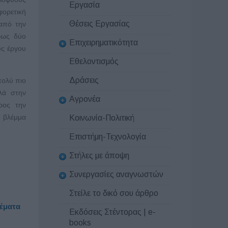
Εργασία
φορετική
Θέσεις Εργασίας
από την
φως δύο
Επιχειρηματικότητα
ύς έργου
Εθελοντισμός
Δράσεις
πολύ πιο
ηλά στην
Αγρονέα
ρος την
ο βλέμμα
Κοινωνία-Πολιτική
Επιστήμη-Τεχνολογία
Στήλες με άποψη
Συνεργασίες αναγνωστών
Στείλε το δικό σου άρθρο
θέματα
Εκδόσεις Στέντορας | e-
books