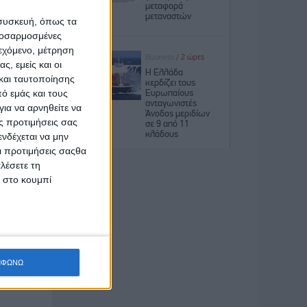
 συσκευή, όπως τα
προσαρμοσμένες
ιεχόμενο, μέτρηση
ς, εμείς και οι
 την
και ταυτοποίησης
ό εμάς και τους
ια να αρνηθείτε να
ς προτιμήσεις σας
σμένο
νδέχεται να μην
Οι προτιμήσεις σαςθα
ιο η
λέσετε τη
εταιρία
κ στο κουμπί
πώλησης
ερε μια
α στον
όδας με
ρία της
ΜΦΩΝΩ
υτά που
ναι πολύ