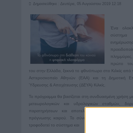
Δημοσιεύθηκε : Δευτέρα, 05 Αυγούστου 2019 12:18
Ένα ολοκλ
σύστημα
ενημέρωσ
προειδοποί
πλημμύρ
πρώτο του
του στην Ελλάδα, ξεκινά το φθινόπωρο στο Κιλκίς από 
Αστεροσκοπείο Αθηνών (ΕΑΑ) και τη Δημοτική Επ
Ύδρευσης & Αποχέτευσης (ΔΕΥΑ) Κιλκίς.
Το πρόγραμμα θα βασίζεται στη συνδυασμένη χρήση μ
μετεωρολογικών και υδρολογικών σταθμών, δορ
παρατηρήσεων και αποτελεσμάτων αριθμητικών 
πρόγνωσης καιρού. Το σύνολο αυτών των πληροφ
τροφοδοτεί το σύστημα και