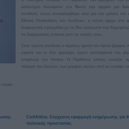
καλλιτέχνη Λεονάρντο ντα Βίντσι είχε αρχικά μια δια
σύνθεση, όπως αποκαλύφθηκε από μια νέα μελέτη του 
Εθνική Πινακοθήκη του Λονδίνου, η οποία έφερε στο 
διαφορετικά προσχέδια με τα ίδια πρόσωπα του δημοφιλο
σε διαφορετικές στάσεις από τις τελικές τους.
Στην πρώτη σύνθεση ο άγγελος κρατά τον Ιησού βρέφος 
σφικτά και οι δύο φιγούρες έχουν σκιτσαριστεί πιο ψ
επιφάνεια του πίνακα. Η Παρθένος επίσης κοιτάζει π
πλευρά του ζεύγους των μορφών αυτών αντί να στρέφει τ
 τελικό
ρωσης
CivilAttica: Σύγχρονη εφαρμογή ενημέρωσης για 
πολιτικής προστασίας