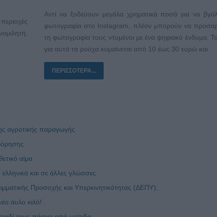
Αντί να ξοδεύουν μεγάλα χρηματικά ποσά για να βγά
περιοχές
φωτογραφία στο Instagram, πλέον μπορούν να προσα
ομιλητή,
τη φωτογραφία τους ντυμένοι με ένα ψηφιακό ένδυμα. Τ
για αυτά τα ρούχα κυμαίνεται από 10 έως 30 ευρώ και
ΠΕΡΙΣΣΌΤΕΡΑ...
της αγροτικής παραγωγής
οφόρησης
ετικό αίμα
 ελληνικά και σε άλλες γλώσσες
ιμματικής Προσοχής και Υπερκινητικότητας (ΔΕΠΥ);
έο άυλο κιλό!
αιδί τους πάσχει από ωτίτιδα