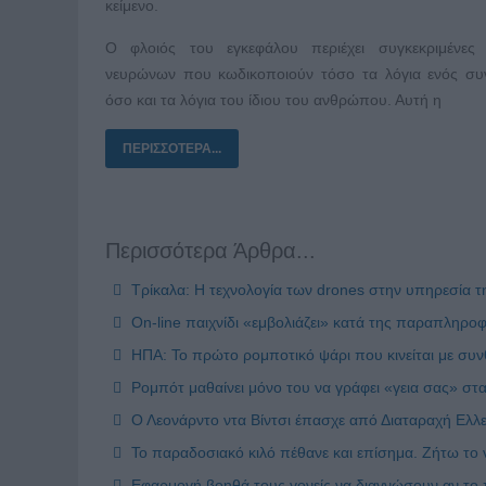
κείμενο.
Ο φλοιός του εγκεφάλου περιέχει συγκεκριμένες 
νευρώνων που κωδικοποιούν τόσο τα λόγια ενός συν
όσο και τα λόγια του ίδιου του ανθρώπου. Αυτή η
ΠΕΡΙΣΣΌΤΕΡΑ...
Περισσότερα Άρθρα...
Τρίκαλα: Η τεχνολογία των drones στην υπηρεσία 
Οn-line παιχνίδι «εμβολιάζει» κατά της παραπληρ
ΗΠΑ: Το πρώτο ρομποτικό ψάρι που κινείται με συνθ
Ρομπότ μαθαίνει μόνο του να γράφει «γεια σας» στα
Ο Λεονάρντο ντα Βίντσι έπασχε από Διαταραχή Ελλε
Το παραδοσιακό κιλό πέθανε και επίσημα. Ζήτω το ν
Εφαρμογή βοηθά τους γονείς να διαγνώσουν αν το π