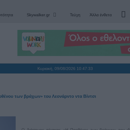
υτότητα
Skywalker.gr
Τεύχη
Άλλα ένθετα
Κυριακή, 09/08/2026
10:47:34
ρθένου των βράχων» του Λεονάρντο ντα Βίντσι
Ο διάσημος πίνακας «Η Παρθένος των βράχων» του ιδ