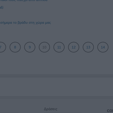
ξί
 σήμερα το βράδυ στη χώρα μας
7
8
9
10
11
12
13
14
Δράσεις
CO