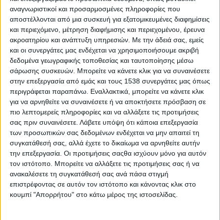
αναγνωριστικοί και προσαρμοσμένες πληροφορίες που
να ιχνηλατηθούν.
αποστέλλονται από μια συσκευή για εξατομικευμένες διαφημίσεις
και περιεχόμενο, μέτρηση διαφήμισης και περιεχομένου, έρευνα
Συγκεκριμένα, ο Ρόμαν Σολντατένκοφ, διευθυντής του
ακροατηρίου και ανάπτυξη υπηρεσιών.
Με την άδειά σας, εμείς
Τμήματος Ψηφιακής Οικονομίας στο Πανεπιστήμιο Synergy,
και οι συνεργάτες μας ενδέχεται να χρησιμοποιήσουμε ακριβή
τόνισε: «Ο ευκολότερος τρόπος για να βεβαιωθείτε ότι το
δεδομένα γεωγραφικής τοποθεσίας και ταυτοποίησης μέσω
απενεργοποιημένο τηλέφωνο δεν εκπέμπει κανένα σήμα είναι
σάρωσης συσκευών. Μπορείτε να κάνετε κλικ για να συναινέσετε
να φέρετε τη συσκευή που έχει κλείσει πιο κοντά σε ένα ηχείο
στην επεξεργασία από εμάς και τους 1538 συνεργάτες μας όπως
μουσικής, ένα μικρόφωνο ή ένα ραδιόφωνο. Οι συσκευές θα
περιγράφεται παραπάνω. Εναλλακτικά, μπορείτε να κάνετε κλικ
πάρουν το σήμα από μικρή απόσταση και θα αρχίσουν να
για να αρνηθείτε να συναινέσετε ή να αποκτήσετε πρόσβαση σε
πιο λεπτομερείς πληροφορίες και να αλλάξετε τις προτιμήσεις
αναβοσβήνουν».
σας πριν συναινέσετε.
Λάβετε υπόψη ότι κάποια επεξεργασία
των προσωπικών σας δεδομένων ενδέχεται να μην απαιτεί τη
ΠΕΡΙΣΣΌΤΕΡΑ...
συγκατάθεσή σας, αλλά έχετε το δικαίωμα να αρνηθείτε αυτήν
την επεξεργασία. Οι προτιμήσεις σαςθα ισχύουν μόνο για αυτόν
Περσείδες: Απόψε και αύριο το βράδυ κορυφώνονται
τον ιστότοπο. Μπορείτε να αλλάξετε τις προτιμήσεις σας ή να
και στην Ελλάδα
ανακαλέσετε τη συγκατάθεσή σας ανά πάσα στιγμή
επιστρέφοντας σε αυτόν τον ιστότοπο και κάνοντας κλικ στο
Δημοσιεύθηκε : Τρίτη, 11 Αυγούστου 2020 12:25
κουμπί "Απορρήτου" στο κάτω μέρος της ιστοσελίδας.