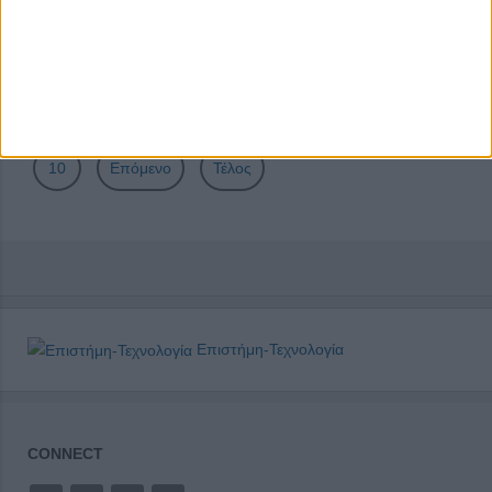
Σελίδα 6 από 25
Έναρξη
Προηγούμενο
1
2
3
4
5
6
7
8
9
10
Επόμενο
Τέλος
Επιστήμη-Τεχνολογία
CONNECT