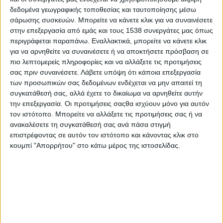
στο περιοδικό αστροβιολογίας «Astrobiology», έχουν πια
δεδομένα γεωγραφικής τοποθεσίας και ταυτοποίησης μέσω
βάσιμες ενδείξεις ότι στο νοτιοανατολικό τμήμα της «Hellas»,
σάρωσης συσκευών. Μπορείτε να κάνετε κλικ για να συναινέσετε
στο νότιο ημισφαίριο του γειτονικού μας πλανήτη, υπήρχαν
34
στην επεξεργασία από εμάς και τους 1538 συνεργάτες μας όπως
παλαιολίμνες νερού
. Επισημαίνεται πως έως τώρα είχε
περιγράφεται παραπάνω. Εναλλακτικά, μπορείτε να κάνετε κλικ
εντοπιστεί μόνο μία τέτοια πανάρχαια λίμνη.
για να αρνηθείτε να συναινέσετε ή να αποκτήσετε πρόσβαση σε
πιο λεπτομερείς πληροφορίες και να αλλάξετε τις προτιμήσεις
Η υδρογεωγραφική ανάλυση δείχνει ότι το νερό των λιμνών –σε
σας πριν συναινέσετε.
Λάβετε υπόψη ότι κάποια επεξεργασία
μια εποχή που
των προσωπικών σας δεδομένων ενδέχεται να μην απαιτεί τη
συγκατάθεσή σας, αλλά έχετε το δικαίωμα να αρνηθείτε αυτήν
την επεξεργασία. Οι προτιμήσεις σαςθα ισχύουν μόνο για αυτόν
ΠΕΡΙΣΣΌΤΕΡΑ...
τον ιστότοπο. Μπορείτε να αλλάξετε τις προτιμήσεις σας ή να
ανακαλέσετε τη συγκατάθεσή σας ανά πάσα στιγμή
Μεγαλύτερη η θνησιμότητα από καρκίνο του δέρματος
επιστρέφοντας σε αυτόν τον ιστότοπο και κάνοντας κλικ στο
στους άνδρες
κουμπί "Απορρήτου" στο κάτω μέρος της ιστοσελίδας.
Δημοσιεύθηκε : Παρασκευή, 16 Νοεμβρίου 2018 09:53
Η
θνησιμότητα
των ανδρών
από
μελάνωμα
, την
πιο επικίνδυνη