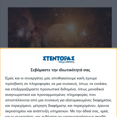
Σεβόμαστε την ιδιωτικότητά σας
Εμείς και οι συνεργάτες μας αποθηκεύουμε και/ή έχουμε
Πολλές
αρχαίες λίμνες νερού
υπήρχαν κάποτε στην τεράστια
πρόσβαση σε πληροφορίες σε μια συσκευή, όπως τα cookies,
λεκάνη
«Ελλάς» του Άρη
, η οποία ουσιαστικά αποτελεί τον
και επεξεργαζόμαστε προσωπικά δεδομένα, όπως μοναδικοί
μεγαλύτερο ορατό κρατήρα πρόσκρουσης στο ηλιακό μας
αναγνωριστικοί και προσαρμοσμένες πληροφορίες που
σύστημα. Οι
επιστήμονες της NASA
και του Ινστιτούτου
αποστέλλονται από μια συσκευή για εξατομικευμένες διαφημίσεις
και περιεχόμενο, μέτρηση διαφήμισης και περιεχομένου, έρευνα
Αναζήτησης Εξωγήινης Νοημοσύνης (SETI), με επικεφαλής τον
ακροατηρίου και ανάπτυξη υπηρεσιών.
Με την άδειά σας, εμείς
Χένρικ Χαργκιτάι, που προχώρησαν στη σχετική δημοσίευση
και οι συνεργάτες μας ενδέχεται να χρησιμοποιήσουμε ακριβή