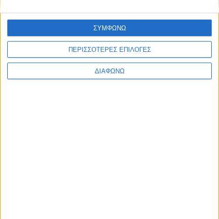
Παράλληλα, βλέπουμε πλέον την 5η γενιά των δικτύων κινητής
τηλεφωνίας να είναι εμπορικά διαθέσιμη και στη χώρα μας και
ΣΥΜΦΩΝΩ
να προσφέρεται μία σειρά από εντυπωσιακές δυνατότητες,
ΠΕΡΙΣΣΟΤΕΡΕΣ ΕΠΙΛΟΓΕΣ
νέες υπηρεσίες και εφαρμογές.
ΔΙΑΦΩΝΩ
ΠΕΡΙΣΣΌΤΕΡΑ...
Η τεχνητή νοημοσύνη στη μάχη κατά της γνωστικής
παρακμής
Δημοσιεύθηκε : Τρίτη, 11 Μαΐου 2021 13:17
Να επιτύχουν την
έγκαιρη ανίχνευση
και μείωση των
παραγόντων που
προκαλούν
γνωστική παρακμή,