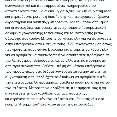
και επεξεργαζόμαστε προσωπικά δεδομένα, όπως μοναδικοί
αναγνωριστικοί και προσαρμοσμένες πληροφορίες που
Οι γηγενείς φυλές της Αμερικής ονόμαζαν τη συγκεκριμένη
αποστέλλονται από μια συσκευή για εξατομικευμένες διαφημίσεις
πανσέληνο "της Φράουλας", επειδή συνέπιπτε με την
και περιεχόμενο, μέτρηση διαφήμισης και περιεχομένου, έρευνα
ακροατηρίου και ανάπτυξη υπηρεσιών.
Με την άδειά σας, εμείς
κορύφωση της εποχής για την ωρίμανση και τη συλλογή του
και οι συνεργάτες μας ενδέχεται να χρησιμοποιήσουμε ακριβή
δημοφιλούς φρούτου.
δεδομένα γεωγραφικής τοποθεσίας και ταυτοποίησης μέσω
σάρωσης συσκευών. Μπορείτε να κάνετε κλικ για να συναινέσετε
Στις 13 Ιουλίου θα ακολουθήσει μια δεύτερη υπερπανσέληνος,
στην επεξεργασία από εμάς και τους 1538 συνεργάτες μας όπως
ενώ η τρίτη και τελευταία για φέτος θα συμβεί στις 12
περιγράφεται παραπάνω. Εναλλακτικά, μπορείτε να κάνετε κλικ
Αυγούστου και μάλιστα θα συμπέσει σχεδόν με το
για να αρνηθείτε να συναινέσετε ή να αποκτήσετε πρόσβαση σε
αποκορύφωμα των διαττόντων Περσείδων.
πιο λεπτομερείς πληροφορίες και να αλλάξετε τις προτιμήσεις
σας πριν συναινέσετε.
Λάβετε υπόψη ότι κάποια επεξεργασία
ΠΕΡΙΣΣΌΤΕΡΑ...
των προσωπικών σας δεδομένων ενδέχεται να μην απαιτεί τη
συγκατάθεσή σας, αλλά έχετε το δικαίωμα να αρνηθείτε αυτήν
την επεξεργασία. Οι προτιμήσεις σαςθα ισχύουν μόνο για αυτόν
Στις 4 Μαρτίου θα πέσει στη Σελήνη ένα άγνωστης
τον ιστότοπο. Μπορείτε να αλλάξετε τις προτιμήσεις σας ή να
προέλευσης μεγάλο κομμάτι πυραύλου
ανακαλέσετε τη συγκατάθεσή σας ανά πάσα στιγμή
επιστρέφοντας σε αυτόν τον ιστότοπο και κάνοντας κλικ στο
Δημοσιεύθηκε : Δευτέρα, 28 Φεβρουαρίου 2022 12:22
κουμπί "Απορρήτου" στο κάτω μέρος της ιστοσελίδας.
Πλησιάζει η μέρα -
στις 4 Μαρτίου -