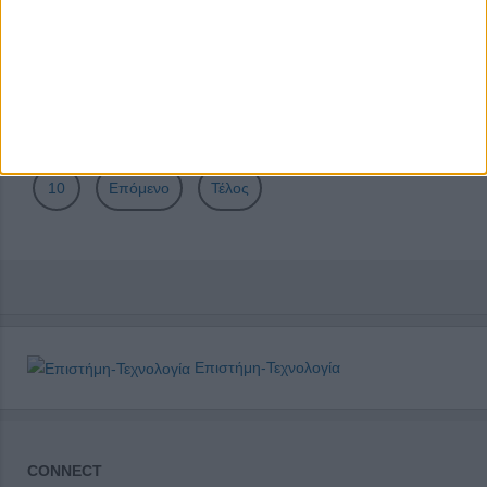
Σελίδα 3 από 25
Έναρξη
Προηγούμενο
1
2
3
4
5
6
7
8
9
10
Επόμενο
Τέλος
Επιστήμη-Τεχνολογία
CONNECT