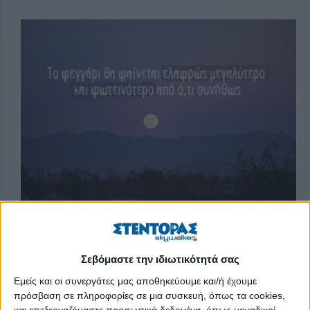
Η πρώτη υπερπανσέληνος από τις συνολικά τρεις φετινές θα
συμβεί σήμερα Τρίτη 14 Ιουνίου. Η πανσέληνος θα συμπέσει
Σεβόμαστε την ιδιωτικότητά σας
με την κοντινότερη προσέγγιση της Σελήνης στη Γη, με
Εμείς και οι συνεργάτες μας αποθηκεύουμε και/ή έχουμε
αποτέλεσμα το φεγγάρι να φαίνεται ελαφρώς μεγαλύτερο και
πρόσβαση σε πληροφορίες σε μια συσκευή, όπως τα cookies,
φωτεινότερο από ό,τι συνήθως.