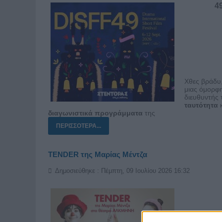
49o
Χθες βράδυ,
μιας όμορφη
διευθυντής
ταυτότητα
διαγωνιστικά
προγράμματα
της
ΠΕΡΙΣΣΌΤΕΡΑ...
TENDER της Μαρίας Μέντζα
Δημοσιεύθηκε : Πέμπτη, 09 Ιουλίου 2026 16:32