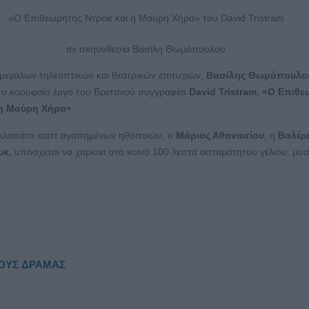
«Ο Επιθεωρητής Ντρέικ και η Μαύρη Χήρα» του David Tristram
σε σκηνοθεσία Βασίλη Θωμόπουλου
μεγάλων τηλεοπτικών και θεατρικών επιτυχιών,
Βασίλης Θωμόπουλο
 το κορυφαίο έργο του Βρετανού συγγραφέα
David Tristram
,
«Ο Επιθε
 η Μαύρη Χήρα»
.
λασάτο καστ αγαπημένων ηθοποιών, ο
Μάριος Αθανασίου
, η
Βαλέρ
υκ
,
υπόσχεται να χαρίσει στο κοινό 100 λεπτά ασταμάτητου γέλιου, μυ
ΚΟΥΣ ΔΡΑΜΑΣ