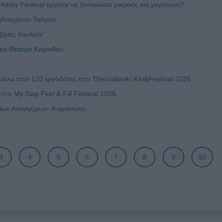
obby Festival έρχεται να ξεσηκώσει μικρούς και μεγάλους!!
ο Μοσχάτου-Ταύρου
βρεις δουλειά!
ικό Θέατρο Κορίνθου
άνω από 120 εργοδότες στο Thessaloniki #JobFestival 2025
το My Gap Feel & Fill Festival 2025
γίων Αναργύρων -Καματερού
3
4
5
6
7
8
9
10