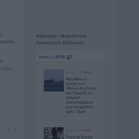
ς
,
Αθηναϊκό - Μακεδονικό
ωρητής
Πρακτορείο Ειδήσεων
ια
στηρίου