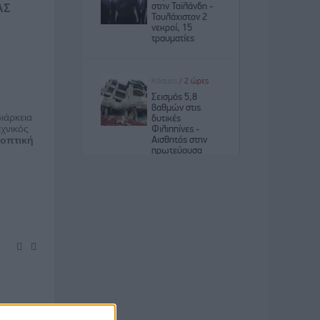
ΑΣ
ιάρκεια
χνικός
 οπτική