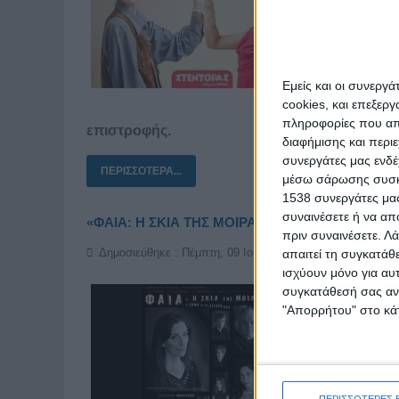
Εμείς και οι συνεργ
cookies, και επεξε
πληροφορίες που απο
επιστροφής.
διαφήμισης και περι
συνεργάτες μας ενδέ
ΠΕΡΙΣΣΌΤΕΡΑ...
μέσω σάρωσης συσκευ
1538 συνεργάτες μας
συναινέσετε ή να απ
«ΦΑΙΑ: Η ΣΚΙΑ ΤΗΣ ΜΟΙΡΑΣ – A Song of the Silve
πριν συναινέσετε.
Λά
Δημοσιεύθηκε : Πέμπτη, 09 Ιουλίου 2026 14:34
απαιτεί τη συγκατάθ
ισχύουν μόνο για αυ
συγκατάθεσή σας ανά
"Απορρήτου" στο κάτ
Μια immersi
αρχαίου Κρ
ΠΕΡΙΣΣΟΤΕΡΕΣ 