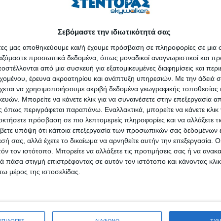
Από Οκτώβριο στο θέατρο ΑΛΚΜΗΝΗ
ΠΡΟΣΦΟΡΑ 9€ για αγορές έως 30/09!
Σεβόμαστε την ιδιωτικότητά σας
Εισιτήρια:
https://www.more.com/gr-el/tickets/theater/tender/
άτες μας αποθηκεύουμε και/ή έχουμε πρόσβαση σε πληροφορίες σε μια
ργαζόμαστε προσωπικά δεδομένα, όπως μοναδικοί αναγνωριστικοί και 
Συνδεδεμένοι, αλλά και μόνοι. Ένα
στέλλονται από μια συσκευή για εξατομικευμένες διαφημίσεις και περ
εχομένου, έρευνα ακροατηρίου και ανάπτυξη υπηρεσιών.
Με την άδειά σα
χεται να χρησιμοποιήσουμε ακριβή δεδομένα γεωγραφικής τοποθεσίας 
ών. Μπορείτε να κάνετε κλικ για να συναινέσετε στην επεξεργασία απ
 όπως περιγράφεται παραπάνω. Εναλλακτικά, μπορείτε να κάνετε κλικ γ
οκτήσετε πρόσβαση σε πιο λεπτομερείς πληροφορίες και να αλλάξετε τι
r Sea»
βετε υπόψη ότι κάποια επεξεργασία των προσωπικών σας δεδομένων ε
εσή σας, αλλά έχετε το δικαίωμα να αρνηθείτε αυτήν την επεξεργασία. 
τόν τον ιστότοπο. Μπορείτε να αλλάξετε τις προτιμήσεις σας ή να ανακα
Παγκόσμια Πρώτη
 πάσα στιγμή επιστρέφοντας σε αυτόν τον ιστότοπο και κάνοντας κλι
ω μέρος της ιστοσελίδας.
«ΦΑΙΑ: Η ΣΚΙΑ ΤΗΣ ΜΟΙΡΑΣ – A Song of the Silver Sea»
ve θεατρική εμπειρία εμπνευσμένη από τους ξεχασμένους θρύλους του
ομμυώνα
ΕΠΙΛΟΓΕΣ
ΔΙΑΦΩΝΩ
ΣΥ