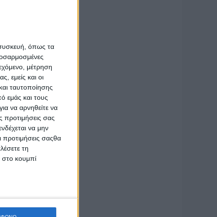
 συσκευή, όπως τα
προσαρμοσμένες
 ταξίδι
ιεχόμενο, μέτρηση
ς, εμείς και οι
και ταυτοποίησης
ό εμάς και τους
ια να αρνηθείτε να
ς προτιμήσεις σας
νδέχεται να μην
Οι προτιμήσεις σαςθα
λέσετε τη
κ στο κουμπί
ΜΦΩΝΩ