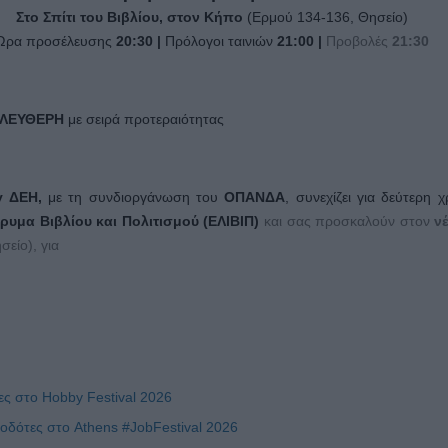
Στο Σπίτι του Βιβλίου, στον Κήπο
(Ερμού 134-136, Θησείο)
Ώρα προσέλευσης
20:30 |
Πρόλογοι ταινιών
21:00
|
Προβολές
21:30
ΕΛΕΥΘΕΡΗ
με σειρά προτεραιότητας
by ΔΕΗ,
με τη συνδιοργάνωση του
ΟΠΑΝΔΑ
, συνεχίζει για δεύτερη χ
ρυμα Βιβλίου και Πολιτισμού (ΕΛΙΒΙΠ)
και σας προσκαλούν στον
νέ
σείο), για
ς στο Hobby Festival 2026
οδότες στο Athens #JobFestival 2026