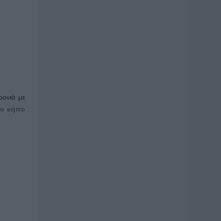
ρονιά με
ο κήπο