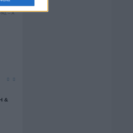
σιάζουν,
ΡΑΣ – A
Η
&