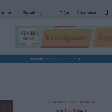
υτότητα
Skywalker.gr
Τεύχη
Άλλα ένθετα
Παρασκευή, 07/08/2026
05:30:17
Ο ΘΑΝΑΤΟΣ ΤΟΥ ΙΒΑΝ ΙΛΙΤΣ
του
Leo
Tolstoy