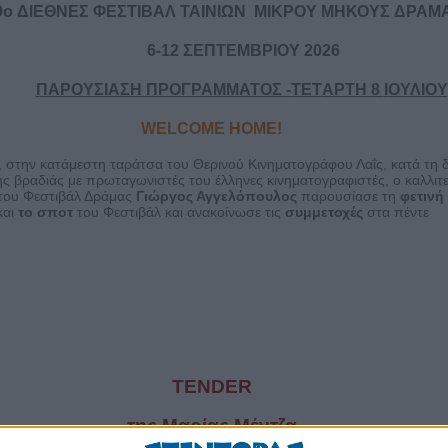
 ΔΙΕΘΝΕΣ ΦΕΣΤΙΒΑΛ ΤΑΙΝΙΩΝ ΜΙΚΡΟΥ ΜΗΚΟΥΣ ΔΡΑΜ
6-12 ΣΕΠΤΕΜΒΡΙΟΥ 2026
ΠΑΡΟΥΣΙΑΣΗ ΠΡΟΓΡΑΜΜΑΤΟΣ -
TET
ΑΡΤΗ 8
I
ΟΥΛΙΟΥ
WELCOME
HOME
!
 στην κατάμεστη ταράτσα του Θερινού Κινηματογράφου Λαΐς, κατά τη δ
ς βραδιάς με πρωταγωνιστές του έλληνες κινηματογραφιστές, ο καλλιτε
 του Φεστιβάλ Δράμας
Γιώργος Αγγελόπουλος
παρουσίασε τη
φετινή
και
το σποτ
του Φεστιβάλ και ανακοίνωσε τις
συμμετοχές
στα πέντε
TENDER
της Μαρίας Μέντζα