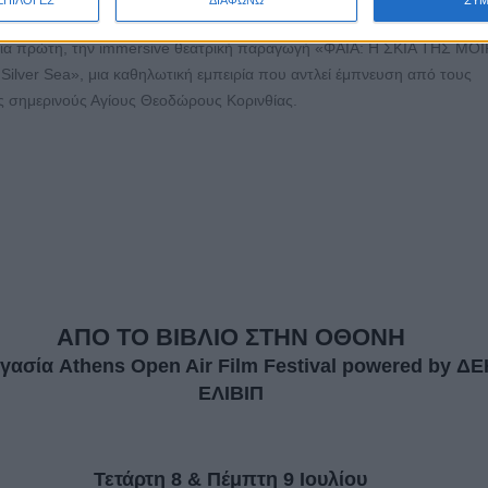
AY THEATRE
και το PETROSOPHY International Cultural Centre παρου
ια πρώτη, την immersive θεατρική παραγωγή «ΦΑΙΑ: Η ΣΚΙΑ ΤΗΣ ΜΟΙ
 Silver Sea», μια καθηλωτική εμπειρία που αντλεί έμπνευση από τους
 σημερινούς Αγίους Θεοδώρους Κορινθίας.
ΑΠΟ ΤΟ ΒΙΒΛΙΟ ΣΤΗΝ ΟΘΟΝΗ
γασία Athens Open Air Film Festival powered by ΔΕ
ΕΛΙΒΙΠ
Τετάρτη 8 & Πέμπτη 9 Ιουλίου