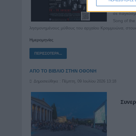
Η DARKPL
σε παγκόσμ
Song of the
λησμονημένους μύθους του αρχαίου Κρομμυώνα, στους
Ημερομηνίες
ΠΕΡΙΣΣΌΤΕΡΑ...
ΑΠΟ ΤΟ ΒΙΒΛΙΟ ΣΤΗΝ ΟΘΟΝΗ
Δημοσιεύθηκε : Πέμπτη, 09 Ιουλίου 2026 13:18
Συνερ