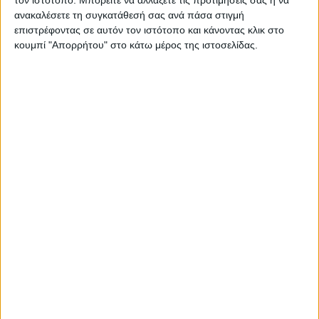
Μερκούρη»
ανακαλέσετε τη συγκατάθεσή σας ανά πάσα στιγμή
επιστρέφοντας σε αυτόν τον ιστότοπο και κάνοντας κλικ στο
κουμπί "Απορρήτου" στο κάτω μέρος της ιστοσελίδας.
Στην τιμή κάθε εισιτηρίου περιλαμβάνεται ποσό 5€ για τη
στήριξη του
ΟΛΟΙ ΜΑΖΙ ΜΠΟΡΟΥΜΕ
Ένας ανανεωμένος και καλοκαιρινός
Μάριος Φραγκούλης
. Με
καινούργια ελληνικά τραγούδια που παρουσιάζει για πρώτη
φορά στο κοινό. Με τα χέρια - φτερά, ανοιχτά, έτοιμος να
πετάξει σε μια μουσική παράσταση-έκπληξη.
Την
Δευτέρα 31 Αυγούστου 2026
, ο κορυφαίος Έλληνας
ερμηνευτής έρχεται στο εμβληματικό
Θέατρο Βράχων
«Μελίνα Μερκούρη»
στον Βύρωνα
ΠΕΡΙΣΣΌΤΕΡΑ...
Watergas Project: Ανακοινώθηκαν οι καλλιτέχνες που θα