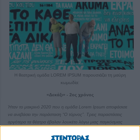
Η θεατρική ομάδα LOREM IPSUM παρουσιάζει τη μαύρη
κωμωδία:
«Δεκάξι»
- 2ος χρόνος
Ήταν το μακρινό 2020 που η ομάδα
Lorem
Ipsum
αποφάσισε
να ανεβάσει την παράσταση “Ο τόρνος”. Τρεις παραστάσεις
αργότερα τα θέατρα έβαλαν λουκέτο λόγω μιας παγκόσμιας
πανδημίας. Μετά από 6 χρόνια αναμονής, εν μέσω
βομβαρδισμών -από πυρηνικές δυνάμεις- λίγα χιλιόμετρα