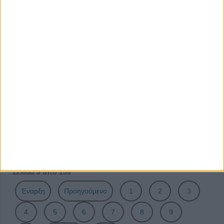
ΠΟΛΙΤΙΣΤΙΚΟ ΠΑΡΚΟ ΠΑΡΟΥ
Queens of Drama
​​​​​​​THE DEER FILM CLUB
ΙΩΝ του Ευριπίδη
Το καταραμένο παιδί
Thievery Corporation στην Μονή Λαζαριστών
27 νέες καλλιτεχνικές προτάσεις χορού στην Τεχνόπολη
του Δήμου Αθηναίων
«Κοινωνική Σαπίλα»
Φεστιβάλ Μονής Λαζαριστών: Pink Martini
Σελίδα 3 από 159
Έναρξη
Προηγούμενο
1
2
3
4
5
6
7
8
9