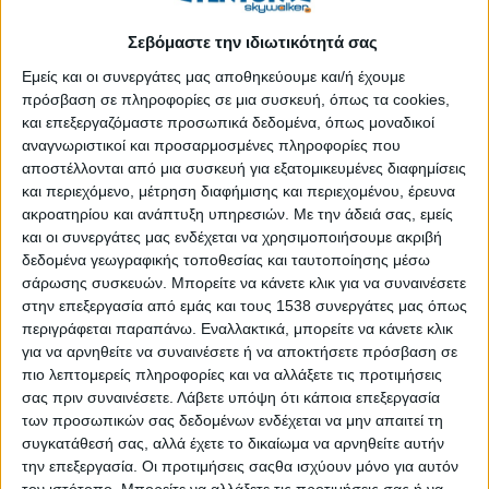
μακριά από την χώρα μας και με το πετρέλαιο και την ακρίβεια
Σεβόμαστε την ιδιωτικότητά σας
να χτυπάει κόκκινο αποφασίσαμε ότι επιτέλους ήρθε η ώρα να
επενδύσουμε σε χρόνο και χρήμα και να επιστρέψουμε με μια
Εμείς και οι συνεργάτες μας αποθηκεύουμε και/ή έχουμε
νέα παράσταση! Τι μπορεί να πάει στραβά αυτή τη φορά;
πρόσβαση σε πληροφορίες σε μια συσκευή, όπως τα cookies,
και επεξεργαζόμαστε προσωπικά δεδομένα, όπως μοναδικοί
Το «Δεκάξι» είναι μια μαύρη κωμωδία που
αναγνωριστικοί και προσαρμοσμένες πληροφορίες που
αποστέλλονται από μια συσκευή για εξατομικευμένες διαφημίσεις
ΠΕΡΙΣΣΌΤΕΡΑ...
και περιεχόμενο, μέτρηση διαφήμισης και περιεχομένου, έρευνα
ακροατηρίου και ανάπτυξη υπηρεσιών.
Με την άδειά σας, εμείς
και οι συνεργάτες μας ενδέχεται να χρησιμοποιήσουμε ακριβή
Μάριος Φραγκούλης - «Χέρια Φτερά»
δεδομένα γεωγραφικής τοποθεσίας και ταυτοποίησης μέσω
σάρωσης συσκευών. Μπορείτε να κάνετε κλικ για να συναινέσετε
Δημοσιεύθηκε : Τρίτη, 21 Ιουλίου 2026 15:06
στην επεξεργασία από εμάς και τους 1538 συνεργάτες μας όπως
ΜΑΡΙΟΣ
περιγράφεται παραπάνω. Εναλλακτικά, μπορείτε να κάνετε κλικ
ΦΡΑΓΚΟΥΛΗΣ
για να αρνηθείτε να συναινέσετε ή να αποκτήσετε πρόσβαση σε
«Χέρια Φτερά»
πιο λεπτομερείς πληροφορίες και να αλλάξετε τις προτιμήσεις
Με τον
ΚΩΝΣΤΑΝΤΙΝΟ
σας πριν συναινέσετε.
Λάβετε υπόψη ότι κάποια επεξεργασία
ΓΙΟΥΡΤΣΙΔΗ
των προσωπικών σας δεδομένων ενδέχεται να μην απαιτεί τη
Δευτέρα 31
συγκατάθεσή σας, αλλά έχετε το δικαίωμα να αρνηθείτε αυτήν
Αυγούστου στο
την επεξεργασία. Οι προτιμήσεις σαςθα ισχύουν μόνο για αυτόν
Θέατρο Βράχων
«
Μελίνα
τον ιστότοπο. Μπορείτε να αλλάξετε τις προτιμήσεις σας ή να