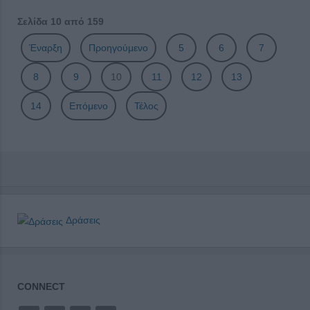
Σελίδα 10 από 159
Έναρξη
Προηγούμενο
5
6
7
8
9
10
11
12
13
14
Επόμενο
Τέλος
Δράσεις
CONNECT