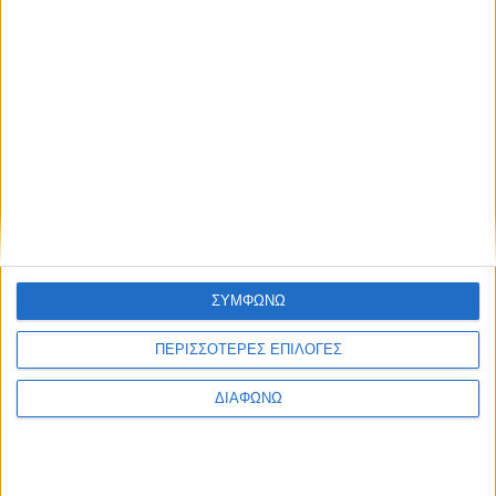
στόχο να ευαισθητοποιήσει τους συμμετέχοντες για
ζητήματα οικολογίας, να τους ενημερώσει για το
πρόβλημα της περιβαλλοντικής κρίσης αλλά και να τους
κάνει να έρθουν πιο κοντά με τη φύση και να γνωρίσουν
το πλούσιο φυσικό περιβάλλον της Γερμανίας και της
Ελλάδας.
🌳Μερικές από
ΠΕΡΙΣΣΌΤΕΡΑ...
ΣΥΜΦΩΝΩ
«ΕΡΩΡΟΗ NO2»
ΠΕΡΙΣΣΟΤΕΡΕΣ ΕΠΙΛΟΓΕΣ
Δημοσιεύθηκε : Πέμπτη, 19 Ιουνίου 2025 12:30
ΔΙΑΦΩΝΩ
Θέατρο: «Κάτω
από τη Γέφυρα»