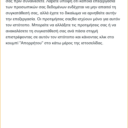
σας πριν συναινέσετε.
Λάβετε υπόψη ότι κάποια επεξεργασία
Δημοσιεύθηκε : Τρίτη, 02 Σεπτεμβρίου 2025 10:08
των προσωπικών σας δεδομένων ενδέχεται να μην απαιτεί τη
συγκατάθεσή σας, αλλά έχετε το δικαίωμα να αρνηθείτε αυτήν
την επεξεργασία. Οι προτιμήσεις σαςθα ισχύουν μόνο για αυτόν
τον ιστότοπο. Μπορείτε να αλλάξετε τις προτιμήσεις σας ή να
6-14 Σεπτεμβρίου
ανακαλέσετε τη συγκατάθεσή σας ανά πάσα στιγμή
η
2025, 89
Διεθνής
επιστρέφοντας σε αυτόν τον ιστότοπο και κάνοντας κλικ στο
Έκθεση
κουμπί "Απορρήτου" στο κάτω μέρος της ιστοσελίδας.
Θεσσαλονίκης,
Περίπτερο 2
Κατάλληλο για
όλους
Για δεύτερη συνεχή χρονιά, τo
Hobby
Festival
δίνει δυναμικό
«παρών» στην
89η Διεθνή Έκθεση Θεσσαλονίκης
,
προσφέροντας μια μοναδική ευκαιρία γνωριμίας με τον κόσμο
των χόμπι. Επαγγελματίες και φορείς που διαχειρίζονται μέσα
και τεχνογνωσία ερασιτεχνικών ασχολιών και δραστηριοτήτων
ελεύθερου χρόνου θα παρουσιάσουν τα χόμπι τους σε ένα
πολυσυλλεκτικό φεστιβάλ!