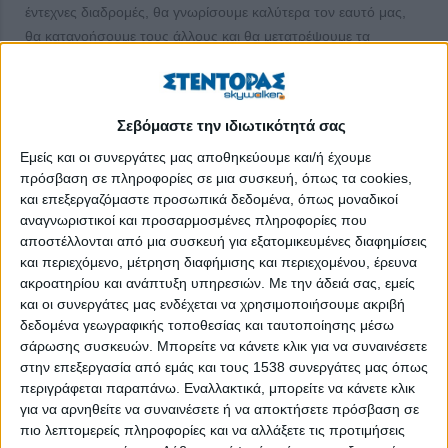
έντεχνες διαδρομές, θα γνωρίσουμε καλύτερα τον εαυτό μας,
θα κατανοήσουμε τους άλλους και θα μετατρέψουμε τα
συναισθήματα σε δύναμη και χαρά.
Η μέθοδος απευθύνεται σε ΟΛΟΥΣ όσους επιθυμούν να
βιώσουν την μαγεία των ρόλων και περιλαμβάνει :
Σεβόμαστε την ιδιωτικότητά σας
Εμείς και οι συνεργάτες μας αποθηκεύουμε και/ή έχουμε
- Διαχείριση έκφρασης & συναισθημάτων
πρόσβαση σε πληροφορίες σε μια συσκευή, όπως τα cookies,
και επεξεργαζόμαστε προσωπικά δεδομένα, όπως μοναδικοί
- Διαμόρφωση προσωπικής εικόνας
αναγνωριστικοί και προσαρμοσμένες πληροφορίες που
- Υποκριτική
αποστέλλονται από μια συσκευή για εξατομικευμένες διαφημίσεις
και περιεχόμενο, μέτρηση διαφήμισης και περιεχομένου, έρευνα
- Στοιχεία Αυτοσχεδιασμού
ακροατηρίου και ανάπτυξη υπηρεσιών.
Με την άδειά σας, εμείς
και οι συνεργάτες μας ενδέχεται να χρησιμοποιήσουμε ακριβή
- Γλώσσα Σώματος
δεδομένα γεωγραφικής τοποθεσίας και ταυτοποίησης μέσω
σάρωσης συσκευών. Μπορείτε να κάνετε κλικ για να συναινέσετε
ΠΕΡΙΣΣΌΤΕΡΑ...
στην επεξεργασία από εμάς και τους 1538 συνεργάτες μας όπως
περιγράφεται παραπάνω. Εναλλακτικά, μπορείτε να κάνετε κλικ
για να αρνηθείτε να συναινέσετε ή να αποκτήσετε πρόσβαση σε
Το Hobby Festival επιστρέφει στη ΔΕΘ
πιο λεπτομερείς πληροφορίες και να αλλάξετε τις προτιμήσεις