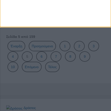
Ετοιμαστείτε! Το μεγαλύτερο και πιο συναρπαστικό Hobby
Festival έρχεται να ξεσηκώσει μικρούς και μεγάλους!!
Career Path Youth στις 4 και 5 Μαρτίου στον Δήμο
Μοσχάτου-Ταύρου
Σελίδα 5 από 159
Έναρξη
Προηγούμενο
1
2
3
4
5
6
7
8
9
10
Επόμενο
Τέλος
Δράσεις