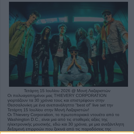
Τετάρτη 15 Ιουλίου 2026 @ Μονή Λαζαριστών
Οι πολυαγαπημένοι μας
THIEVERY
CORPORATION
γιορτάζουν τα 30 χρόνια τους και επιστρέφουν στην
Θεσσαλονίκη με ένα ανεπανάληπτο “
best
of
”
live
set
την
Τετάρτη 15 Ιουλίου στην Μονή Λαζαριστών!
Οι
Thievery
Corporation
, το πρωτοποριακό ντουέτο από τ
o
Washington
D
.
C
., είναι μια από τις σταθερές αξίες της
ηλεκτρονικής μουσικής, εδώ και 30 χρόνια, με μια ανεξάντλητη
δεξαμενή επιρροών που ξεκινά από τις παραδόσεις της
dub
/
reggae
και φτάνει έως τη
jazz
και τη