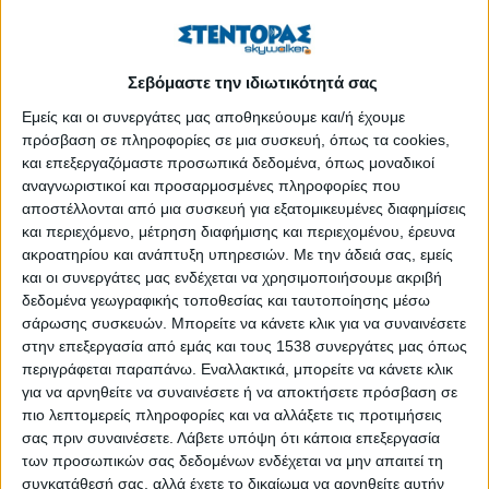
ΠΕΡΙΣΣΌΤΕΡΑ...
Σεβόμαστε την ιδιωτικότητά σας
27 νέες καλλιτεχνικές προτάσεις χορού στην Τεχνόπολη
του Δήμου Αθηναίων
Εμείς και οι συνεργάτες μας αποθηκεύουμε και/ή έχουμε
πρόσβαση σε πληροφορίες σε μια συσκευή, όπως τα cookies,
Δημοσιεύθηκε : Τρίτη, 14 Ιουλίου 2026 10:00
και επεξεργαζόμαστε προσωπικά δεδομένα, όπως μοναδικοί
αναγνωριστικοί και προσαρμοσμένες πληροφορίες που
ΔΗΜΟΣ
αποστέλλονται από μια συσκευή για εξατομικευμένες διαφημίσεις
ΑΘΗΝΑΙΩΝ
και περιεχόμενο, μέτρηση διαφήμισης και περιεχομένου, έρευνα
ακροατηρίου και ανάπτυξη υπηρεσιών.
Με την άδειά σας, εμείς
27 νέες
και οι συνεργάτες μας ενδέχεται να χρησιμοποιήσουμε ακριβή
καλλιτεχνικές
δεδομένα γεωγραφικής τοποθεσίας και ταυτοποίησης μέσω
προτάσεις χορού
σάρωσης συσκευών. Μπορείτε να κάνετε κλικ για να συναινέσετε
αποκτούν χώρο
στην επεξεργασία από εμάς και τους 1538 συνεργάτες μας όπως
περιγράφεται παραπάνω. Εναλλακτικά, μπορείτε να κάνετε κλικ
έκφρασης στην
για να αρνηθείτε να συναινέσετε ή να αποκτήσετε πρόσβαση σε
Τεχνόπολη
πιο λεπτομερείς πληροφορίες και να αλλάξετε τις προτιμήσεις
Δήμου Αθηναίων
σας πριν συναινέσετε.
Λάβετε υπόψη ότι κάποια επεξεργασία
των προσωπικών σας δεδομένων ενδέχεται να μην απαιτεί τη
Ανακοινώθηκαν τα αποτελέσματα του Προγράμματος
συγκατάθεσή σας, αλλά έχετε το δικαίωμα να αρνηθείτε αυτήν