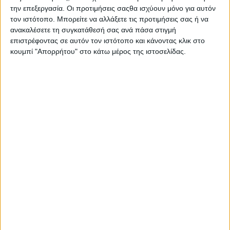
Καλλιτεχνικής Φιλοξενίας Χορού 2026 – Από τις 22 Ιουλίου έως
την επεξεργασία. Οι προτιμήσεις σαςθα ισχύουν μόνο για αυτόν
τις 20 Αυγούστου στις εγκαταστάσεις της Τεχνόπολης.
τον ιστότοπο. Μπορείτε να αλλάξετε τις προτιμήσεις σας ή να
ανακαλέσετε τη συγκατάθεσή σας ανά πάσα στιγμή
Η διαδικασία επιλογής για το
Πρόγραμμα
Καλλιτεχνικής
επιστρέφοντας σε αυτόν τον ιστότοπο και κάνοντας κλικ στο
Φιλοξενίας Χορού
ολοκληρώθηκε, σημειώνοντας μεγάλη
κουμπί "Απορρήτου" στο κάτω μέρος της ιστοσελίδας.
ανταπόκριση από την καλλιτεχνική κοινότητα. Η συνεργασία
του
Σωματείου Εργαζομένων στο Χώρο του Χορού
(Σ.Ε.ΧΩ.ΧΟ.)
και της
Τεχνόπολης Δήμου Αθηναίων
συνεχίζει
να ενισχύεται, δημιουργώντας έναν σταθερό χώρο
καλλιτεχνικής έρευνας και ανάπτυξης για τον κλάδο του
σύγχρονου χορού και της performance. Το ανοιχτό κάλεσμα
συγκέντρωσε συνολικά
ΠΕΡΙΣΣΌΤΕΡΑ...
«Κοινωνική Σαπίλα»
Δημοσιεύθηκε : Δευτέρα, 13 Ιουλίου 2026 14:36
Ο
Δήμος Ικαρίας