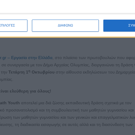
ΕΠΙΛΟΓΕΣ
ΔΙΑΦΩΝΩ
ΣΥ
Αρχαίας Ολυμπίας | Επαγγελματικός προσανατολισμός και
υ
r.gr – Εργασία στην Ελλάδα
, στο πλαίσιο των πρωτοβουλιών που αφο
 σε συνεργασία με τον Δήμο Αρχαίας Ολυμπίας, διοργανώνει τη δράση
η
την
Τετάρτη 1
Οκτωβρίου
στην αίθουσα εκδηλώσεων του Δημαρχείο
υμπίας.
είναι ελεύθερη για όλους!
ath
Youth
αποτελεί μια διά ζώσης εκπαιδευτική δράση σχετικά με τον
κό προσανατολισμό και τη συμβουλευτική των μαθητών γυμνασίου και 
μέρωση των μαθητών γυμνασίου και των γενικών και επαγγελματικών λυ
δευσης, τη διαδικασία εισαγωγής σε αυτές αλλά και τη διασύνδεση των