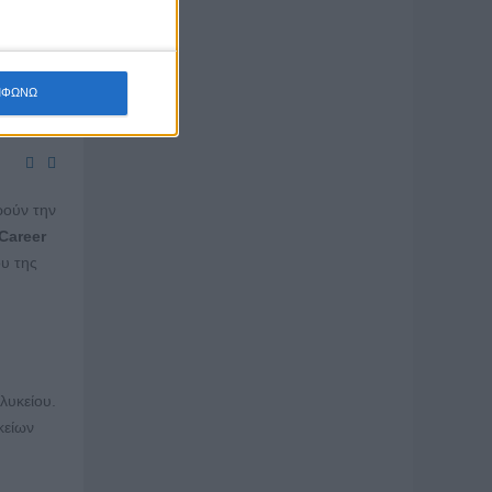
ΜΦΩΝΩ
ρούν την
Career
υ της
λυκείου.
κείων