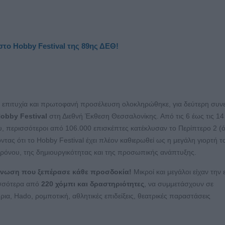
το Hobby Festival της 89ης ΔΕΘ!
α επιτυχία και πρωτοφανή προσέλευση ολοκληρώθηκε, για δεύτερη συν
obby
Festival
στη Διεθνή Έκθεση Θεσσαλονίκης. Από τις 6 έως τις 14
, περισσότεροι από 106.000 επισκέπτες κατέκλυσαν το Περίπτερο 2 (
ντας ότι το Hobby Festival έχει πλέον καθιερωθεί ως η μεγάλη γιορτή τ
ρόνου, της δημιουργικότητας και της προσωπικής ανάπτυξης.
άνωση που ξεπέρασε κάθε προσδοκία!
Μικροί και μεγάλοι είχαν την 
ισσότερα από
220 χόμπι και δραστηριότητες
, να συμμετάσχουν σε
ρια, Hado, ρομποτική, αθλητικές επιδείξεις, θεατρικές παραστάσεις