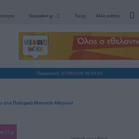
υτότητα
Skywalker.gr
Τεύχη
Άλλα ένθετα
Παρασκευή, 07/08/2026
06:59:04
ρίου στο Πολεμικό Μουσείο Αθηνών!
Unlock your Edu
!