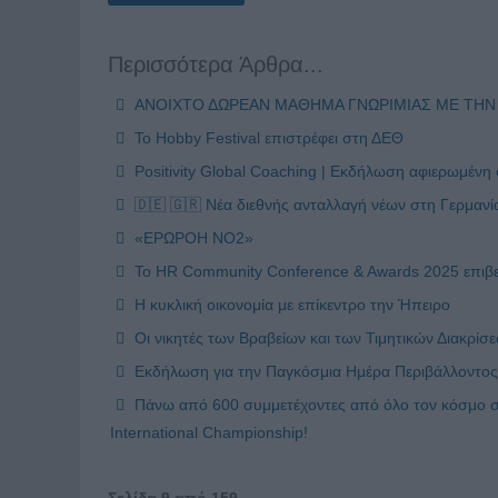
Περισσότερα Άρθρα...
ΑΝΟΙΧΤΟ ΔΩΡΕΑΝ ΜΑΘΗΜΑ ΓΝΩΡΙΜΙΑΣ ΜΕ ΤΗΝ 
Το Hobby Festival επιστρέφει στη ΔΕΘ
Positivity Global Coaching | Εκδήλωση αφιερωμένη
🇩🇪 🇬🇷 Νέα διεθνής ανταλλαγή νέων στη Γερμανί
«ΕΡΩΡΟΗ NO2»
Το HR Community Conference & Awards 2025 επιβεβα
Η κυκλική οικονομία με επίκεντρο την Ήπειρο
Οι νικητές των Βραβείων και των Τιμητικών Διακρ
Εκδήλωση για την Παγκόσμια Ημέρα Περιβάλλοντος
Πάνω από 600 συμμετέχοντες από όλο τον κόσμο
International Championship!
Σελίδα 9 από 159