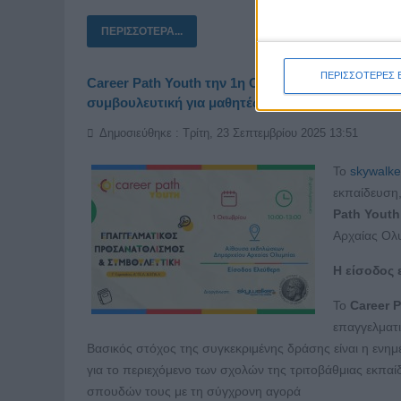
ΠΕΡΙΣΣΌΤΕΡΑ...
ΠΕΡΙΣΣΟΤΕΡΕΣ 
Career Path Youth την 1η Οκτωβρίου στον Δήμο 
συμβουλευτική για μαθητές γυμνασίου και λυκείο
Δημοσιεύθηκε : Τρίτη, 23 Σεπτεμβρίου 2025 13:51
Το
skywalke
εκπαίδευση,
Path
Youth
Αρχαίας Ολ
Η είσοδος 
Το
Career
P
επαγγελματι
Βασικός στόχος της συγκεκριμένης δράσης είναι η ενη
για το περιεχόμενο των σχολών της τριτοβάθμιας εκπαί
σπουδών τους με τη σύγχρονη αγορά