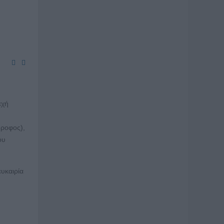
εχή
όροφος),
ου
ευκαιρία