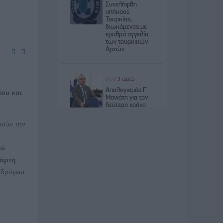
ου και
ρούν την
ού
τάρτη
Ανδρόγεω