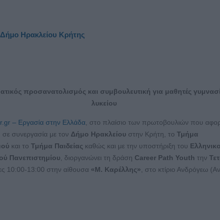
ν Δήμο Ηρακλείου Κρήτης
τικός προσανατολισμός και συμβουλευτική για μαθητές γυμνασί
λυκείου
r.gr – Εργασία στην Ελλάδα
, στο πλαίσιο των πρωτοβουλιών που αφο
 σε συνεργασία με τον
Δήμο Ηρακλείου
στην Κρήτη, το
Τμήμα
μού
και το
Τμήμα Παιδείας
καθώς και με την υποστήριξη του
Ελληνικ
ού Πανεπιστημίου
, διοργανώνει τη δράση
Career
Path
Youth
την
Τε
ες 10:00-13:00 στην αίθουσα
«Μ. Καρέλλης»
, στο κτίριο Ανδρόγεω (