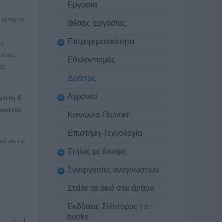
Εργασία
 τέταρτη
Θέσεις Εργασίας
Επιχειρηματικότητα
ην
 τους
Εθελοντισμός
ης
Δράσεις
Αγρονέα
μπτη 6
ουσείο
Κοινωνία-Πολιτική
Επιστήμη-Τεχνολογία
ά με τις
Στήλες με άποψη
Συνεργασίες αναγνωστών
Στείλε το δικό σου άρθρο
Εκδόσεις Στέντορας | e-
books