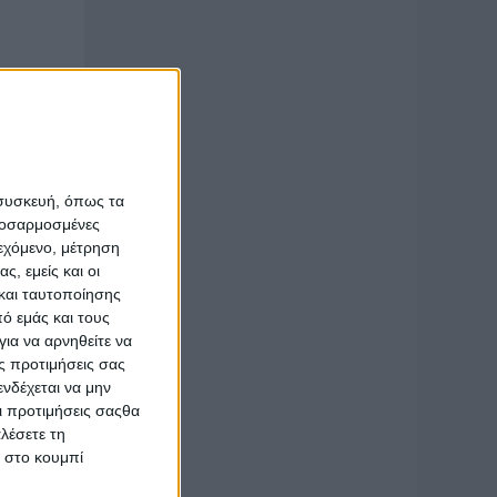
υ και
 συσκευή, όπως τα
προσαρμοσμένες
ιεχόμενο, μέτρηση
ρούν την
ς, εμείς και οι
Career
και ταυτοποίησης
ό εμάς και τους
θουσα
ια να αρνηθείτε να
ς προτιμήσεις σας
νδέχεται να μην
Οι προτιμήσεις σαςθα
λέσετε τη
κ στο κουμπί
ών