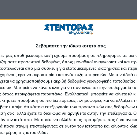
ς: Τετάρτη 8 Οκτωβρίου στον Δήμο Αρχαίας Ολυμπίας
Σεβόμαστε την ιδιωτικότητά σας
ικός προσανατολισμός και συμβουλευτική για μαθητές γυμνασίο
άτες μας αποθηκεύουμε και/ή έχουμε πρόσβαση σε πληροφορίες σε μια
ργαζόμαστε προσωπικά δεδομένα, όπως μοναδικοί αναγνωριστικοί και 
στέλλονται από μια συσκευή για εξατομικευμένες διαφημίσεις και περ
r.gr – Εργασία στην Ελλάδα
, στο πλαίσιο των πρωτοβουλιών που αφο
εχομένου, έρευνα ακροατηρίου και ανάπτυξη υπηρεσιών.
Με την άδειά σα
 σε συνεργασία με τον Δήμο Αρχαίας Ολυμπίας, διοργανώνει τη δράση
χεται να χρησιμοποιήσουμε ακριβή δεδομένα γεωγραφικής τοποθεσίας 
ών. Μπορείτε να κάνετε κλικ για να συναινέσετε στην επεξεργασία απ
σε
νέα ημερομηνία διεξαγωγής
, την
Τετάρτη 8 Οκτωβρίου
στην αί
 όπως περιγράφεται παραπάνω. Εναλλακτικά, μπορείτε να κάνετε κλικ γ
 του Δημαρχείου της Αρχαίας Ολυμπίας.
οκτήσετε πρόσβαση σε πιο λεπτομερείς πληροφορίες και να αλλάξετε τι
βετε υπόψη ότι κάποια επεξεργασία των προσωπικών σας δεδομένων ε
είναι ελεύθερη για όλους!
εσή σας, αλλά έχετε το δικαίωμα να αρνηθείτε αυτήν την επεξεργασία. 
τική δράση σχετικά με τον επαγγελματικό προσανατολισμό και τη
τόν τον ιστότοπο. Μπορείτε να αλλάξετε τις προτιμήσεις σας ή να ανακα
 πάσα στιγμή επιστρέφοντας σε αυτόν τον ιστότοπο και κάνοντας κλι
σικός στόχος της συγκεκριμένης δράσης είναι η ενημέρωση των μαθητ
ω μέρος της ιστοσελίδας.
για το