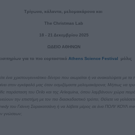
Τρίγωνα, κάλαντα, μελομακάρονα και
The Christmas Lab
18 - 21 Δεκεμβρίου 2025
ΩΔΕΙΟ ΑΘΗΝΩΝ
εισιτηρίων για το πιο εορταστικό
Athens Science Festival
μόλις
ίτε ένα χριστουγεννιάτικο δέντρο που αιωρείται ή να ανακαλύψετε με τα 
αίνει στον εγκέφαλό μας όταν οσμιζόμαστε μελομακάρονα; Μήπως να τρ
ific παράσταση του Orilo και της Arlequina, όπου λαμβάνουν χώρα πειρ
νεύουν την επιστήμη με τον πιο διασκεδαστικό τρόπο; Θέλετε να γελάσετε
medy του Γιάννη Σαρακατσάνη ή να λάβετε μέρος σε ένα ΠΟΛΥ ΚΟΥΛ me
ών γνώσεων;