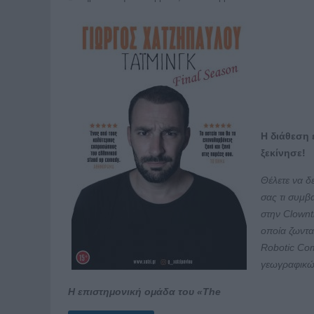
Η διάθεση 
ξεκίνησε!
Θέλετε να δε
σας τι συμβ
στην Clownt
οποία ζωντα
Robotic Co
γεωγραφικ
Η επιστημονική ομάδα του «The