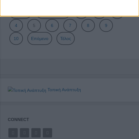
Σελίδα 5 από 27
Έναρξη
Προηγούμενο
1
2
3
4
5
6
7
8
9
10
Επόμενο
Τέλος
Τοπική Ανάπτυξη
CONNECT