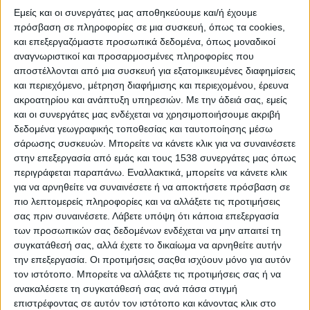
Εμείς και οι συνεργάτες μας αποθηκεύουμε και/ή έχουμε
πρόσβαση σε πληροφορίες σε μια συσκευή, όπως τα cookies,
και επεξεργαζόμαστε προσωπικά δεδομένα, όπως μοναδικοί
αναγνωριστικοί και προσαρμοσμένες πληροφορίες που
αποστέλλονται από μια συσκευή για εξατομικευμένες διαφημίσεις
και περιεχόμενο, μέτρηση διαφήμισης και περιεχομένου, έρευνα
ακροατηρίου και ανάπτυξη υπηρεσιών.
Με την άδειά σας, εμείς
και οι συνεργάτες μας ενδέχεται να χρησιμοποιήσουμε ακριβή
ΑΝΤΑΠΟΚΡΙΣΗ 8 Σεπ 2021
δεδομένα γεωγραφικής τοποθεσίας και ταυτοποίησης μέσω
σάρωσης συσκευών. Μπορείτε να κάνετε κλικ για να συναινέσετε
στην επεξεργασία από εμάς και τους 1538 συνεργάτες μας όπως
Το
Σάββατο
,
18 Σεπ 2021
, στις
09.30
, στο κτήριο του
περιγράφεται παραπάνω. Εναλλακτικά, μπορείτε να κάνετε κλικ
για να αρνηθείτε να συναινέσετε ή να αποκτήσετε πρόσβαση σε
Δημαρχείου στο
Λιδωρίκι
ξεκινά το υβριδικό Συνέδριο «
1821-
πιο λεπτομερείς πληροφορίες και να αλλάξετε τις προτιμήσεις
2021, το ΟΡΑΜΑ της Ρουμελιώτισσας και οι σύγχρονες
σας πριν συναινέσετε.
Λάβετε υπόψη ότι κάποια επεξεργασία
προοπτικές της
» που οργανώνεται από τον Πολιτιστικό
των προσωπικών σας δεδομένων ενδέχεται να μην απαιτεί τη
Σύλλογο Λιδωρικίου Φωκίδας.
συγκατάθεσή σας, αλλά έχετε το δικαίωμα να αρνηθείτε αυτήν
την επεξεργασία. Οι προτιμήσεις σαςθα ισχύουν μόνο για αυτόν
Το
τον ιστότοπο. Μπορείτε να αλλάξετε τις προτιμήσεις σας ή να
Συνέδριο
ανακαλέσετε τη συγκατάθεσή σας ανά πάσα στιγμή
«1821-
επιστρέφοντας σε αυτόν τον ιστότοπο και κάνοντας κλικ στο