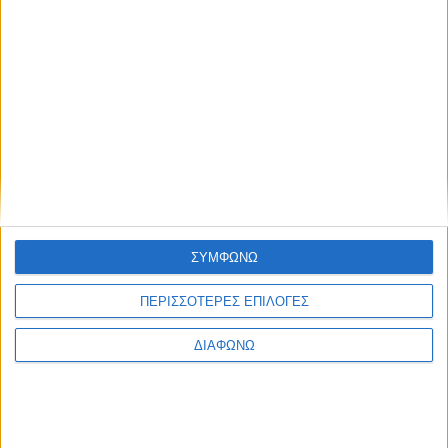
Τετάρτη 7 Ιουλ. 2021, στις 12:00, στην αγροτική
επιχιερηματικότητα, στο
ΠΕΡΙΣΣΌΤΕΡΑ...
Άυλη πολιτιστική κληρονομιά: Παράδοση με μέλλον
Δημοσιεύθηκε : Πέμπτη, 24 Ιουνίου 2021 11:23
Πραγματοποιήθηκε
ΣΥΜΦΩΝΩ
στις 19/6/21 η
κεντρική εκδήλωση
ΠΕΡΙΣΣΟΤΕΡΕΣ ΕΠΙΛΟΓΕΣ
του Ευρωπαϊκού
Μουσείου Άρτου
ΔΙΑΦΩΝΩ
και του
Διαδραστικού
Αγροτικού
Λαογραφικού Μουσείου Βαρνάβα Αττικής με θέμα «Τα