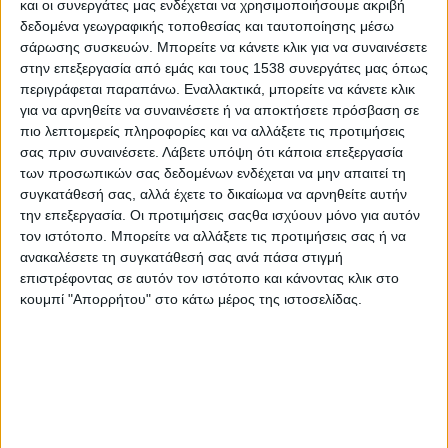
και οι συνεργάτες μας ενδέχεται να χρησιμοποιήσουμε ακριβή
Πόρτλαντ το 2008, στο Παρίσι το πρόγραμμα Cours Oasis στη
δεδομένα γεωγραφικής τοποθεσίας και ταυτοποίησης μέσω
Λυών το Σχέδιο Canopée και παρόμοια έργα στη Γκρενόμπλ
σάρωσης συσκευών. Μπορείτε να κάνετε κλικ για να συναινέσετε
και στη Ρεν. Καλύτερο Λουτράκι. Hélène Panoussis. Facebook
στην επεξεργασία από εμάς και τους 1538 συνεργάτες μας όπως
ΠΕΡΙΣΣΌΤΕΡΑ...
περιγράφεται παραπάνω. Εναλλακτικά, μπορείτε να κάνετε κλικ
για να αρνηθείτε να συναινέσετε ή να αποκτήσετε πρόσβαση σε
Κοινή (πόσο κοινή?) Γεωργική Πολιτική
πιο λεπτομερείς πληροφορίες και να αλλάξετε τις προτιμήσεις
σας πριν συναινέσετε.
Λάβετε υπόψη ότι κάποια επεξεργασία
Δημοσιεύθηκε : Τετάρτη, 22 Ιουλίου 2026 09:43
των προσωπικών σας δεδομένων ενδέχεται να μην απαιτεί τη
συγκατάθεσή σας, αλλά έχετε το δικαίωμα να αρνηθείτε αυτήν
ΑΝΤΑΠΟΚΡΙΣΗ 22
την επεξεργασία. Οι προτιμήσεις σαςθα ισχύουν μόνο για αυτόν
Ιουλίου 2026
τον ιστότοπο. Μπορείτε να αλλάξετε τις προτιμήσεις σας ή να
ανακαλέσετε τη συγκατάθεσή σας ανά πάσα στιγμή
Κοινή (πόσο
επιστρέφοντας σε αυτόν τον ιστότοπο και κάνοντας κλικ στο
κοινή?) Γεωργική
κουμπί "Απορρήτου" στο κάτω μέρος της ιστοσελίδας.
Πολιτική
Ο κ Μάνος
Κωνσταντιδέλης
(Πρόεδρος Συνεταιρισμού Μεσοτόπου Λέσβου) δημοσίευσε
(21/7/2026) επεξεργασία των στοιχείων της ΕΛΣΤΑΤ που