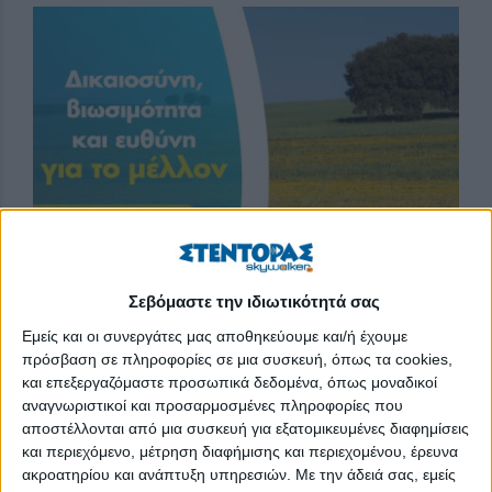
Σεβόμαστε την ιδιωτικότητά σας
ΑγροΝέα 27-7-2026
Πόλεις αφαιρούν την άσφαλτο για να επιστρέψει η βροχή στη
Εμείς και οι συνεργάτες μας αποθηκεύουμε και/ή έχουμε
γη. Κάτω από την άσφαλτο, η γη δεν αναπνέει: το νερό της
πρόσβαση σε πληροφορίες σε μια συσκευή, όπως τα cookies,
βροχής τρέχει στην επιφάνεια και προκαλεί πλημμύρες, η
και επεξεργαζόμαστε προσωπικά δεδομένα, όπως μοναδικοί
θερμότητα συσσωρεύεται και δημιουργεί θερμικές νησίδες. Η
απάντηση λέγεται αποασφαλτόστρωση: αφαίρεση της
αναγνωριστικοί και προσαρμοσμένες πληροφορίες που
άσφαλτου που δεν χρειάζεται — μια αυλή, ένα
αποστέλλονται από μια συσκευή για εξατομικευμένες διαφημίσεις
εγκαταλελειμμένο πάρκινγκ, μια κεντρική πλατεία — και
και περιεχόμενο, μέτρηση διαφήμισης και περιεχομένου, έρευνα
επαναφορά ενός διαπερατού και φυτευμένου εδάφους. Το
έδαφος ξαναρουφά τη βροχή, τα δέντρα δροσίζουν με
ακροατηρίου και ανάπτυξη υπηρεσιών.
Με την άδειά σας, εμείς
εξατμοδιαπνοή, τα έντομα και τα φυτά επιστρέφουν. Στο