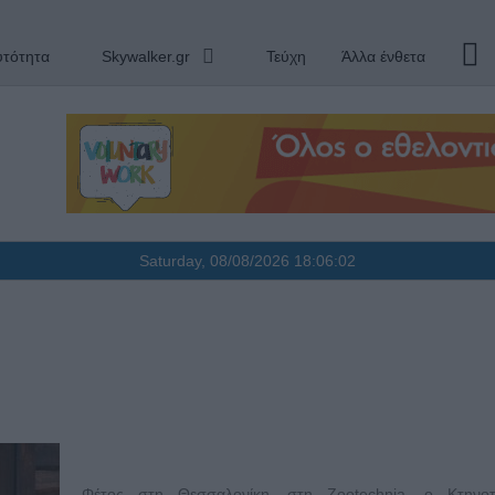
υτότητα
Skywalker.gr
Τεύχη
Άλλα ένθετα
Saturday, 08/08/2026
18:06:03
Φέτος στη Θεσσαλονίκη, στη Zootechnia, ο Κτηνοτ