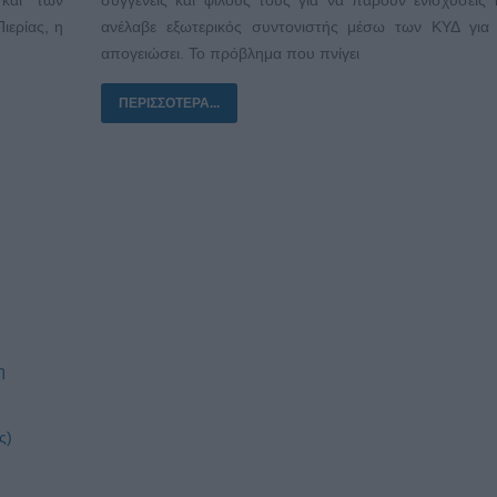
ιερίας, η
ανέλαβε εξωτερικός συντονιστής μέσω των ΚΥΔ για ν
απογειώσει. Το πρόβλημα που πνίγει
ΠΕΡΙΣΣΌΤΕΡΑ...
η
ς)