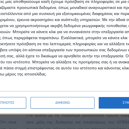
άτες μας αποθηκεύουμε και/ή έχουμε πρόσβαση σε πληροφορίες σε μια
ργαζόμαστε προσωπικά δεδομένα, όπως μοναδικοί αναγνωριστικοί και 
στέλλονται από μια συσκευή για εξατομικευμένες διαφημίσεις και περ
Αγρονέα και τη νέα χρονιά
εχομένου, έρευνα ακροατηρίου και ανάπτυξη υπηρεσιών.
Με την άδειά σα
χεται να χρησιμοποιήσουμε ακριβή δεδομένα γεωγραφικής τοποθεσίας 
Δημοσιεύθηκε : Πέμπτη, 09 Ιανουαρίου 2025 11:58
ών. Μπορείτε να κάνετε κλικ για να συναινέσετε στην επεξεργασία απ
 όπως περιγράφεται παραπάνω. Εναλλακτικά, μπορείτε να κάνετε κλικ γ
οκτήσετε πρόσβαση σε πιο λεπτομερείς πληροφορίες και να αλλάξετε τι
έρα
13
Ο Κτηνοτρ
βετε υπόψη ότι κάποια επεξεργασία των προσωπικών σας δεδομένων ε
ου 2025
,
Σύλλογος
εσή σας, αλλά έχετε το δικαίωμα να αρνηθείτε αυτήν την επεξεργασία. 
τόν τον ιστότοπο. Μπορείτε να αλλάξετε τις προτιμήσεις σας ή να ανακα
00
, στη
Περιφέρειας
 πάσα στιγμή επιστρέφοντας σε αυτόν τον ιστότοπο και κάνοντας κλι
η
της
«Άγιος Γε
ω μέρος της ιστοσελίδας.
ς
Καταχά
,
προσκαλεί
 Πύδνας-
στην διαδ
ΤΟΤΕΛΗΣ»
ανοικτή δημόσια ΑΝΤΑΛΛΑΓΗ ΕΥΧΩΝ για ένα καλύτερ
ροπή του
την
Τετάρτη
,
15 Ιαν 2025
, στις
20.00
ΕΠΙΛΟΓΕΣ
ΔΙΑΦΩΝΩ
ΣΥ
ς, 15-16
https://us02web.zoom.us/j/84507958781
.
«Το κόλπο με τα παράνομα βοσκοτόπια πρώτα δοκι
Υ» είναι
από μέλη της διοίκησης και υπαλλήλους του ΟΠΕΚ
 και των
συγγενείς και φίλους τους για να πάρουν ενισχύσεις 