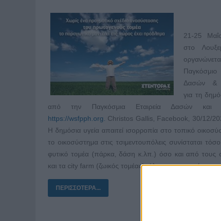
21-25 Μαΐ
στο Λουξε
οργανώνε
Παγκόσμιο 
Δασών & 
για τη δημό
από την Παγκόσμια Εταιρεία Δασών και 
https://wsfpph.org.
Christos Gallis, Facebook, 30/12/202
Η δημόσια υγεία απαιτεί ισορροπία στο τοπικό οικοσύ
το οικοσύστημα στις τσιμεντουπόλεις συνίσταται τόσ
φυτικό τομέα (πάρκα, δάση κ.λπ.) όσο και από τους
και τα city farm (ζωικός τομέας), όλα σε ισορροπία.
ΠΕΡΙΣΣΌΤΕΡΑ...