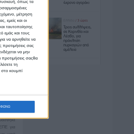
 συσκευή, όπως τα
προσαρμοσμένες
ιεχόμενο, μέτρηση
ς, εμείς και οι
και ταυτοποίησης
ό εμάς και τους
ια να αρνηθείτε να
ς προτιμήσεις σας
οφικός
νδέχεται να μην
Οι προτιμήσεις σαςθα
λέσετε τη
 Αττικής
κ στο κουμπί
ώργιος»
 όλους
ικτυακή
ο 2025,
στο:
ΜΦΩΝΩ
μάσθηκε
ΕΠΕ για
και μετά