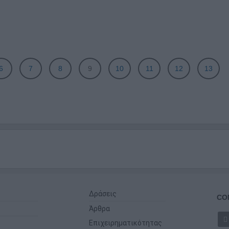
6
7
8
9
10
11
12
13
Δράσεις
CO
Άρθρα
Επιχειρηματικότητας