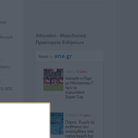
 τον
Αθηναϊκό - Μακεδονικό
ηθυσμό
Πρακτορείο Ειδήσεων
-
 -
όρκη -
 -
-
70.000,
teATLAS