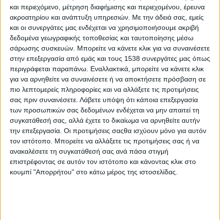
και περιεχόμενο, μέτρηση διαφήμισης και περιεχομένου, έρευνα
συμπεριφορές πολιτών.
ακροατηρίου και ανάπτυξη υπηρεσιών.
Με την άδειά σας, εμείς
και οι συνεργάτες μας ενδέχεται να χρησιμοποιήσουμε ακριβή
Πρόσφατα διαπίστωσα ότι είχε εκδοθεί από τον Οργανισμό
δεδομένα γεωγραφικής τοποθεσίας και ταυτοποίησης μέσω
Εκδόσεως Διδακτικών Βιβλίων, το 1978, το βιβλίο
«Αγωγή του
σάρωσης συσκευών. Μπορείτε να κάνετε κλικ για να συναινέσετε
Πολίτη»
για τη Γ΄ Γυμνασίου, το οποίο ψηφιοποιήθηκε από το
στην επεξεργασία από εμάς και τους 1538 συνεργάτες μας όπως
Ινστιτούτο Εκπαιδευτικής Πολιτικής. Πρόκειται για ένα
περιγράφεται παραπάνω. Εναλλακτικά, μπορείτε να κάνετε κλικ
εγχειρίδιο αντίστοιχο με εκείνο που είχα την ευκαιρία να
για να αρνηθείτε να συναινέσετε ή να αποκτήσετε πρόσβαση σε
πιο λεπτομερείς πληροφορίες και να αλλάξετε τις προτιμήσεις
γνωρίσω ως μαθητής τη δεκαετία του 1960.
σας πριν συναινέσετε.
Λάβετε υπόψη ότι κάποια επεξεργασία
των προσωπικών σας δεδομένων ενδέχεται να μην απαιτεί τη
ΠΕΡΙΣΣΌΤΕΡΑ...
συγκατάθεσή σας, αλλά έχετε το δικαίωμα να αρνηθείτε αυτήν
την επεξεργασία. Οι προτιμήσεις σαςθα ισχύουν μόνο για αυτόν
Διατροφή & Υγεία
τον ιστότοπο. Μπορείτε να αλλάξετε τις προτιμήσεις σας ή να
ανακαλέσετε τη συγκατάθεσή σας ανά πάσα στιγμή
Δημοσιεύθηκε : Πέμπτη, 08 Ιανουαρίου 2026 12:36
επιστρέφοντας σε αυτόν τον ιστότοπο και κάνοντας κλικ στο
κουμπί "Απορρήτου" στο κάτω μέρος της ιστοσελίδας.
Στις
15/12/2025
,
στην
Εταιρεία