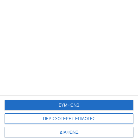
ΑγροΝέα 2-12-2025
Δημοσιεύθηκε : Παρασκευή, 05 Δεκεμβρίου 2025 11:34
Θρησκευτική
εκπροσώπηση
στην Ευρώπη
Οι εκπρόσωποι της
επίσημης
θρησκείας σε κάθε
κράτος το 2017,
ανά 100.000
δηλωμένους κατοίκους, είναι ενδεικτικά:
Ελλάδα – 87,7 • Ιταλία – 82,8 • Ρουμανία – 80,1 • Πολωνία –
71,1 • Βέλγιο – 64,1 • Ιρλανδία – 62,7 • Ολλανδία – 21,1 •
ΣΥΜΦΩΝΩ
Τσεχία – 18,9 • Βουλγαρία – 12,0.
ΠΕΡΙΣΣΟΤΕΡΕΣ ΕΠΙΛΟΓΕΣ
Η ευλογιά σαρώνει τις ελληνικές αυτόχθονες φυλές
ΔΙΑΦΩΝΩ
(meatnews.gr, 5/11/2025)