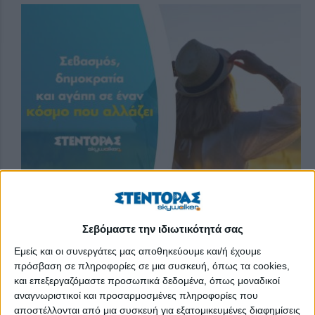
Σεβόμαστε την ιδιωτικότητά σας
«Αγωγή του πολίτη» ήταν το μάθημα που είχε ενταχθεί στο
αναλυτικό πρόγραμμα εκπαίδευσης όταν ήμουν νέος.
Εμείς και οι συνεργάτες μας αποθηκεύουμε και/ή έχουμε
Κλείνοντας το 2025, αναλογίστηκα ότι σήμερα μοιάζει να μην
πρόσβαση σε πληροφορίες σε μια συσκευή, όπως τα cookies,
και επεξεργαζόμαστε προσωπικά δεδομένα, όπως μοναδικοί
υπάρχει το αντίστοιχο μάθημα στην εκπαίδευση. Και αυτό
αναγνωριστικοί και προσαρμοσμένες πληροφορίες που
προβληματίζει, διότι εκπαίδευση σημαίνει
αλλαγή
— ενώ γύρω
αποστέλλονται από μια συσκευή για εξατομικευμένες διαφημίσεις
μας παρατηρούνται ολοένα και περισσότερες ανάγωγες