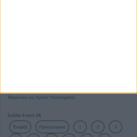
ΗΛΙΟΣ με τη σεφ Ντίνα Νικολάου στην Παιανία και τη Νέα
Σμύρνη
Νέα εποχή συνεργειών για την εξαγωγική Ελλάδα από την
ΕΛΛΑ-ΔΙΚΑ ΜΑΣ
Μαρινάτο σκουμπρί φιλέτο: Νέο premium προϊόν από την
Trikalinos
Δίρφυς: Μεγάλος Χορηγός του Dirfys Trail Run 2024 –
Ένας αγώνας με μεγάλη επιτυχία
Η EUROCERT στην Κριτική Επιτροπή των Greek
Hospitality Awards 2024
Η ΕΛΛΑ-ΔΙΚΑ ΜΑΣ καλωσορίζει το κορυφαίο Εστιατόριο
Βαρούλκο ως Χρυσό Υποστηρικτή
Σελίδα 5 από 26
Έναρξη
Προηγούμενο
1
2
3