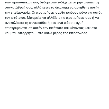
των προσωπικών σας δεδομένων ενδέχεται να μην απαιτεί τη
συγκατάθεσή σας, αλλά έχετε το δικαίωμα να αρνηθείτε αυτήν
Η ΚΥΚΝΟΣ Α.Ε., η
την επεξεργασία. Οι προτιμήσεις σαςθα ισχύουν μόνο για αυτόν
κορυφαία ελληνική
τον ιστότοπο. Μπορείτε να αλλάξετε τις προτιμήσεις σας ή να
εταιρεία με
ανακαλέσετε τη συγκατάθεσή σας ανά πάσα στιγμή
παράδοση
110
επιστρέφοντας σε αυτόν τον ιστότοπο και κάνοντας κλικ στο
κουμπί "Απορρήτου" στο κάτω μέρος της ιστοσελίδας.
χρόνων
στην
παραγωγή
ποιοτικών προϊόντων τομάτας, παρουσιάζει τη νέα της σειρά
Pizza
Sauces
. Μια γευστική καινοτομία που μετατρέπει κάθε
στιγμή στην κουζίνα σε μια
εμπειρία απόλαυσης
! Με
σύνθημα
«Στην καρδιά της απόλαυσης, στην καρδιά της
σπιτικής πίτσας»
, η νέα σειρά περιλαμβάνει τρεις ξεχωριστές
γεύσεις:
BBQ
,
Basilico
και
Spicy
, φτιαγμένες με
100%
ελληνικές τομάτες
και εμπνευσμένες από την απαράμιλλη
ποιότητα της KYKNOS.
Η γεύση στο επίκεντρο
Η KYKNOS αναδεικνύει την αυθεντική ελληνική γεύση με τις