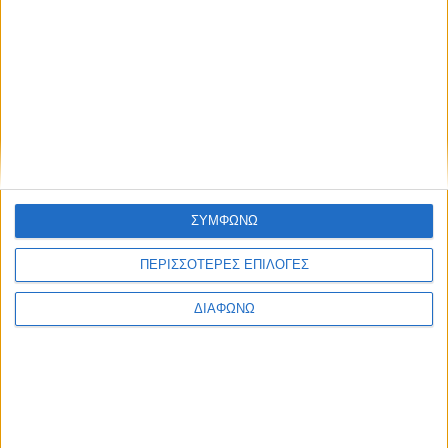
εκπαίδευσης του προσωπικού.
Από τις 9 Ιανουαρίου μέχρι και τις 7 Φεβρουαρίου 2025 το
κοινό θα έχει την ευκαιρία να
ΠΕΡΙΣΣΌΤΕΡΑ...
Ο κοινωνικός αντίκτυπος του Ούζου Βαρβαγιάννη για
το 2024
ΣΥΜΦΩΝΩ
Δημοσιεύθηκε : Παρασκευή, 17 Ιανουαρίου 2025 10:26
ΠΕΡΙΣΣΟΤΕΡΕΣ ΕΠΙΛΟΓΕΣ
Με αφορμή τη νέα
ΔΙΑΦΩΝΩ
χρονιά, το Ούζο
Βαρβαγιάννη θέτει
εκ νέου ως
προτεραιότητα της
εταιρικής