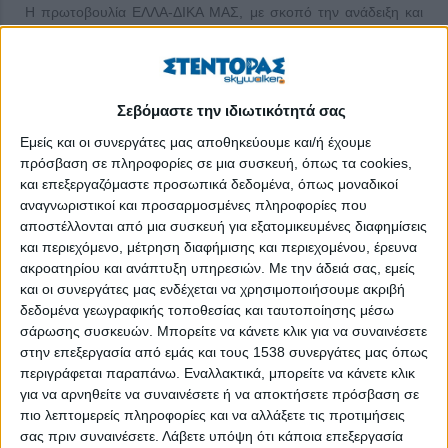
Η πρωτοβουλία ΕΛΛΑ-ΔΙΚΑ ΜΑΣ, με σκοπό την ανάδειξη και
προώθηση του ελληνικού παραγωγικού πολιτισμού,
διοργανώνει τρεις ετήσιες συναντήσεις των Μελών της,
επιλέγοντας κάθε φορά διαφορετικές πόλεις της χώρας, όπου
βρίσκονται οι έδρες των εταιρειών-Μελών. Στο πλαίσιο αυτής
Σεβόμαστε την ιδιωτικότητά σας
της δράσης, 25 Μέλη μαζί με τις οικογένειές τους συμμετείχαν
Εμείς και οι συνεργάτες μας αποθηκεύουμε και/ή έχουμε
σε ένα ουσιαστικό και δημιουργικό διήμερο. Το πρωί του
πρόσβαση σε πληροφορίες σε μια συσκευή, όπως τα cookies,
Σαββάτου, τα Μέλη της ΕΛΛΑ-ΔΙΚΑ ΜΑΣ με τις οικογένειές
και επεξεργαζόμαστε προσωπικά δεδομένα, όπως μοναδικοί
τους ξεναγήθηκαν στο Μουσείο Πολιτιστικής Κληρονομιάς
αναγνωριστικοί και προσαρμοσμένες πληροφορίες που
αποστέλλονται από μια συσκευή για εξατομικευμένες διαφημίσεις
Καλαμάτας, Συλλογή
και περιεχόμενο, μέτρηση διαφήμισης και περιεχομένου, έρευνα
ακροατηρίου και ανάπτυξη υπηρεσιών.
Με την άδειά σας, εμείς
ΠΕΡΙΣΣΌΤΕΡΑ...
και οι συνεργάτες μας ενδέχεται να χρησιμοποιήσουμε ακριβή
δεδομένα γεωγραφικής τοποθεσίας και ταυτοποίησης μέσω
KYKNOS: Νέες σάλτσες πίτσας που φέρνουν την
σάρωσης συσκευών. Μπορείτε να κάνετε κλικ για να συναινέσετε
στην επεξεργασία από εμάς και τους 1538 συνεργάτες μας όπως
απόλαυση στο σπίτι σας!
περιγράφεται παραπάνω. Εναλλακτικά, μπορείτε να κάνετε κλικ
Δημοσιεύθηκε : Παρασκευή, 07 Φεβρουαρίου 2025
για να αρνηθείτε να συναινέσετε ή να αποκτήσετε πρόσβαση σε
08:48
πιο λεπτομερείς πληροφορίες και να αλλάξετε τις προτιμήσεις
σας πριν συναινέσετε.
Λάβετε υπόψη ότι κάποια επεξεργασία