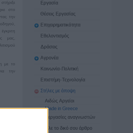
 στήριξε
Εργασία
ηκε στο
Θέσεις Εργασίας
τας την
 οδηγού,
Επιχειρηματικότητα
έγκριτη
Εθελοντισμός
ας μας,
λιτισμού
Δράσεις
Αγρονέα
η με το
Κοινωνία-Πολιτική
ια την
Επιστήμη-Τεχνολογία
Στήλες με άποψη
Αιδώς Αργείοι
Made in Greece
Συνεργασίες αναγνωστών
Στείλε το δικό σου άρθρο