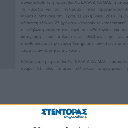
συγκαταλέχθηκε η πρωτοβουλία ΕΛΛΑ-ΔΙΚΑ ΜΑΣ, η οποία
τη «βραδιά για τον πολιτισμό», που πραγματοποιήθ
Μουσείο Μπενάκη την Τρίτη 11 Δεκεμβρίου 2018. Τιμών
αδιάκοπη εδώ και 27 χρόνια κυκλοφορία του πολιτιστικού
η εκδήλωση εστίασε στο έργο του «Επιλόγου» για την 
καταγραφή των πολιτιστικών εξελίξεων της χώρ
υπενθυμίζοντας την ανάγκη διατήρησης των αξιών του πο
παρά τις αντιξοότητες της κρίσης.
Ειδικότερα, η πρωτοβουλία ΕΛΛΑ-ΔΙΚΑ ΜΑΣ, ταυτισμέν
όραμα 51 έως σήμερα ελληνικών επιχειρήσεων γ
19
20
21
22
23
24
25
26