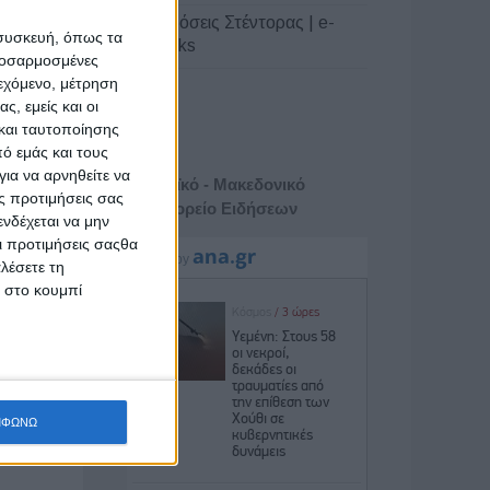
Εκδόσεις Στέντορας | e-
 συσκευή, όπως τα
books
προσαρμοσμένες
ιεχόμενο, μέτρηση
ς, εμείς και οι
και ταυτοποίησης
ό εμάς και τους
ια να αρνηθείτε να
Αθηναϊκό - Μακεδονικό
ς προτιμήσεις σας
Πρακτορείο Ειδήσεων
νδέχεται να μην
Οι προτιμήσεις σαςθα
λέσετε τη
κ στο κουμπί
ΜΦΩΝΩ