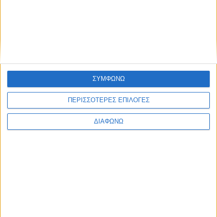
τη διεθνή αγορά. Το πρόγραμμα της
ΠΕΡΙΣΣΌΤΕΡΑ...
Ανάπτυξη, εξωστρέφεια και επενδύσεις: Σταθερά
ανοδική πορεία για την Polyplast
Δημοσιεύθηκε : Τρίτη, 16 Σεπτεμβρίου 2025 12:19
ΣΥΜΦΩΝΩ
Η Polyplast, αμιγώς
ΠΕΡΙΣΣΟΤΕΡΕΣ ΕΠΙΛΟΓΕΣ
ελληνική και
ΔΙΑΦΩΝΩ
οικογενειακή
επιχείρηση με
παρουσία άνω των
40 ετών στον
βιομηχανικό κλάδο,
συνεχίζει τη
σταθερά ανοδική της πορεία, ενισχύοντας τη θέση της στην
ελληνική και διεθνή αγορά. Η χρήση του 2024 έκλεισε με κύκλο
εργασιών 14 εκατ. ευρώ, ενώ το πρώτο εξάμηνο του 2025