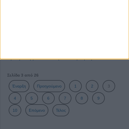
Συμβούλου
Η πρωτοβουλία ΕΛΛΑ-ΔΙΚΑ ΜΑΣ στην Καλαμάτα για την
κοπή της πρωτοχρονιάτικης Πίτας 2025
KYKNOS: Νέες σάλτσες πίτσας που φέρνουν την
απόλαυση στο σπίτι σας!
Πλήθος χορηγιών από την Δίρφυς για το 2024
ΕΛΛΑ-ΔΙΚΑ ΜΑΣ και σούπερ μάρκετ Θανόπουλος: Η
πρώτη συνεργασία στο ελληνικό λιανεμπόριο για το 2025
Σελίδα 3 από 26
Έναρξη
Προηγούμενο
1
2
3
4
5
6
7
8
9
10
Επόμενο
Τέλος