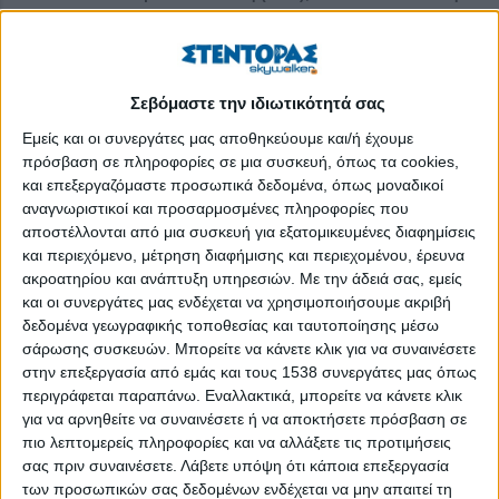
Στο πλαίσιο της συζήτησης, ο κ. Κωνσταντάκης ανέδειξε τις
πραγματικές συνθήκες υπό τις οποίες επιχειρούν σήμερα οι
ελληνικές βιομηχανίες τροφίμων που επιδιώκουν τον πράσινο
Σεβόμαστε την ιδιωτικότητά σας
και ψηφιακό μετασχηματισμό. Τόνισε ότι, ειδικά στον κλάδο
Εμείς και οι συνεργάτες μας αποθηκεύουμε και/ή έχουμε
ζύμης, η
πράσινη μετάβαση αποτελεί πλέον
πρόσβαση σε πληροφορίες σε μια συσκευή, όπως τα cookies,
αναγκαιότητα
, τόσο για τη βιωσιμότητα των επιχειρήσεων
και επεξεργαζόμαστε προσωπικά δεδομένα, όπως μοναδικοί
όσο και για την ανταγωνιστικότητά τους.
αναγνωριστικοί και προσαρμοσμένες πληροφορίες που
αποστέλλονται από μια συσκευή για εξατομικευμένες διαφημίσεις
Ο Οικονομικός Διευθυντής της Ευβοϊκής Ζύμης αναφέρθηκε
και περιεχόμενο, μέτρηση διαφήμισης και περιεχομένου, έρευνα
στις
συνεχείς επενδύσεις της
ακροατηρίου και ανάπτυξη υπηρεσιών.
Με την άδειά σας, εμείς
και οι συνεργάτες μας ενδέχεται να χρησιμοποιήσουμε ακριβή
ΠΕΡΙΣΣΌΤΕΡΑ...
δεδομένα γεωγραφικής τοποθεσίας και ταυτοποίησης μέσω
σάρωσης συσκευών. Μπορείτε να κάνετε κλικ για να συναινέσετε
στην επεξεργασία από εμάς και τους 1538 συνεργάτες μας όπως
Νέα βιώσιμη συσκευασία για την Trikalinos Αφρίνα-
περιγράφεται παραπάνω. Εναλλακτικά, μπορείτε να κάνετε κλικ
Ανθός Άλατος
για να αρνηθείτε να συναινέσετε ή να αποκτήσετε πρόσβαση σε
πιο λεπτομερείς πληροφορίες και να αλλάξετε τις προτιμήσεις
Δημοσιεύθηκε : Παρασκευή, 05 Δεκεμβρίου 2025 10:55
σας πριν συναινέσετε.
Λάβετε υπόψη ότι κάποια επεξεργασία
των προσωπικών σας δεδομένων ενδέχεται να μην απαιτεί τη