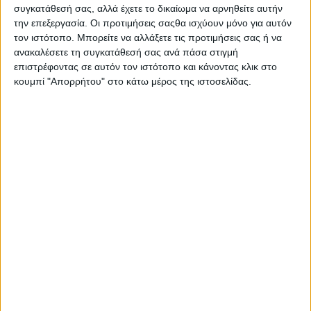
συγκατάθεσή σας, αλλά έχετε το δικαίωμα να αρνηθείτε αυτήν
Συνεχίζοντας
την επεξεργασία. Οι προτιμήσεις σαςθα ισχύουν μόνο για αυτόν
τον ιστότοπο. Μπορείτε να αλλάξετε τις προτιμήσεις σας ή να
σταθερά τη
ανακαλέσετε τη συγκατάθεσή σας ανά πάσα στιγμή
στρατηγική της για
επιστρέφοντας σε αυτόν τον ιστότοπο και κάνοντας κλικ στο
καινοτομία με
κουμπί "Απορρήτου" στο κάτω μέρος της ιστοσελίδας.
επίκεντρο τη
βιωσιμότητα, η
Trikalinos
σε πράσινες λύσεις συσκευασίας και υπεύθυνες
πρακτικές παραγωγής που μειώνουν το περιβαλλοντικό
αποτύπωμα και ενισχύουν την κυκλική οικονομία.
Επιβεβαιώνοντας τη δέσμευσή της προς ένα μέλλον όπου η
ποιότητα, η υπευθυνότητα και η φροντίδα για το περιβάλλον
συμβαδίζουν, η ετιρία προχωρά στην πλήρη αντικατάσταση
της αλουμινένιας συσκευασίας του προϊόντος της Αφρίνα-
Ανθός Άλατος με νέα, ανακυκλώσιμη και φιλική προς το
περιβάλλον χάρτινη συσκευασία.
Συγκεκριμένα, η νέα χάρτινη συσκευασία προέρχεται από
πιστοποιημένες ανανεώσιμες πρώτες ύλες (FSC), είναι 100%