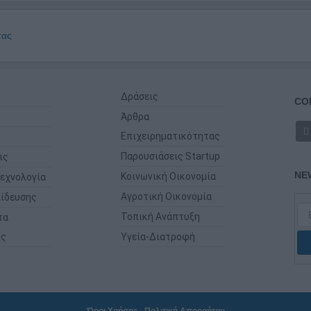
τας
Δράσεις
CO
Άρθρα
Επιχειρηματικότητας
Παρουσιάσεις Startup
ις
NE
Κοινωνική Οικονομία
εχνολογία
Αγροτική Οικονομία
ίδευσης
Τοπική Ανάπτυξη
τα
ης
Υγεία-Διατροφή
Όροι Χρήσης
-
Πολιτική Απορρήτου