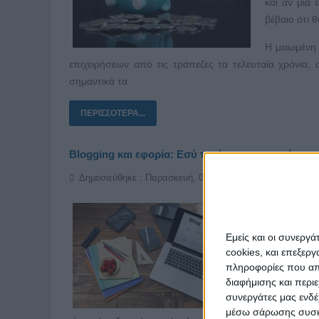
και αν μία
βέβαιο ότι 
Η μειωμένη
επιχειρήσεων από τις τράπεζες τα τελευταία χρόνια, α
σημαντικά τα
ΠΕΡΙΣΣΌΤΕΡΑ...
Blogging και εφορία: Εσύ τι κάνεις με τα χρήματα
Δημοσιεύθηκε : Παρασκευή, 09 Μαρτίου 2018 14:35
Ένα από τα 
εφορία και
Εμείς και οι συνεργ
Πρέπει να 
cookies, και επεξε
αυτά και πο
πληροφορίες που απο
για να μην 
διαφήμισης και περι
συνεργάτες μας ενδέ
Μία σημείω
μέσω σάρωσης συσκευ