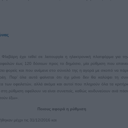
εώνας
 Φλεβάρη έχει τεθεί σε λειτουργία η ηλεκτρονική πλατφόρμα για τη
οφειλών έως 120 δόσεων προς το δημόσιο, μία ρύθμιση που επανε
ήσει φορείς και που ανέμενε στο σύνολό της η αγορά με σκοπό να πάρ
έη. Παρ’ όλα αυτά φαίνεται ότι όχι μόνο δεν θα καλύψει τη συν
τα των οφειλετών, αλλά ακόμα και αυτοί που πληρούν όλα τα κριτήρι
στη ρύθμιση οφείλουν να είναι συνεπείς, καθώς κινδυνεύουν ανά πάσ
τούν έξω».
Ποιους αφορά η ρύθμιση
θηκαν μέχρι τις 31/12/2016 και