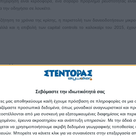
 επιχείρηση είναι κερδοφόρα, ένα σοβαρό πρόβλημα ρευστότητας είνα
θα την οδηγήσει σε λουκέτο.
 ζήτηση τα χρόνια της κρίσης, η περιστολή των δανειοδοτήσεων μικρ
λλά και η επιβολή των capital controls το καλοκαίρι του 2015, έχου
 του blog σου;
πιο σημαντικά θέματα που απασχολεί πολλούς bloggers είναι τι γίνετα
Σεβόμαστε την ιδιωτικότητά σας
 τα χρήματα που βγάζουν από το blog τους. Πρέπει να τα δηλώσου
άτες μας αποθηκεύουμε και/ή έχουμε πρόσβαση σε πληροφορίες σε μια
κάνουν έναρξη επιχείρησης; Πρέπει να γνωρίζουν συγκεκριμένους νόμ
ργαζόμαστε προσωπικά δεδομένα, όπως μοναδικοί αναγνωριστικοί και 
λλά ακόμα είναι μερικά βασικά πράγματα που κάθε blogger πρέπει να 
στέλλονται από μια συσκευή για εξατομικευμένες διαφημίσεις και περ
βρει τον μπελά του.
εχομένου, έρευνα ακροατηρίου και ανάπτυξη υπηρεσιών.
Με την άδειά σα
χεται να χρησιμοποιήσουμε ακριβή δεδομένα γεωγραφικής τοποθεσίας 
ση: Προτού ξεκινήσω να γράφω ό,τι γράφω, καλό είναι να ενημερώσω
ών. Μπορείτε να κάνετε κλικ για να συναινέσετε στην επεξεργασία απ