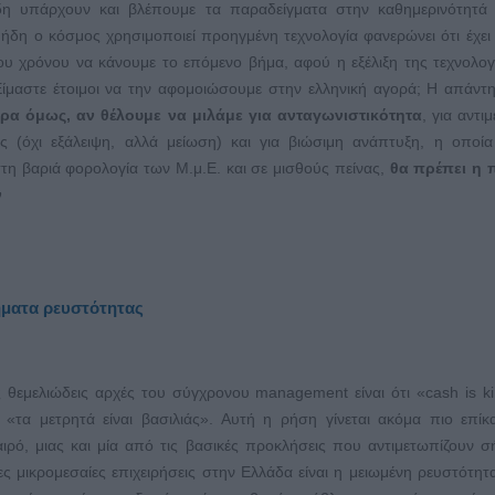
η υπάρχουν και βλέπουμε τα παραδείγματα στην καθημερινότητά 
 ήδη ο κόσμος χρησιμοποιεί προηγμένη τεχνολογία φανερώνει ότι έχει 
υ χρόνου να κάνουμε το επόμενο βήμα, αφού η εξέλιξη της τεχνολογί
Είμαστε έτοιμοι να την αφομοιώσουμε στην ελληνική αγορά; Η απάντη
ρα όμως, αν θέλουμε να μιλάμε για ανταγωνιστικότητα
, για αντι
ας (όχι εξάλειψη, αλλά μείωση) και για βιώσιμη ανάπτυξη, η οποί
στη βαριά φορολογία των Μ.μ.Ε. και σε μισθούς πείνας,
θα πρέπει η π
ν
λήματα ρευστότητας
ς θεμελιώδεις αρχές του σύγχρονου management είναι ότι «cash is k
, «τα μετρητά είναι βασιλιάς». Αυτή η ρήση γίνεται ακόμα πιο επίκ
αιρό, μιας και μία από τις βασικές προκλήσεις που αντιμετωπίζουν σ
ς μικρομεσαίες επιχειρήσεις στην Ελλάδα είναι η μειωμένη ρευστότητ