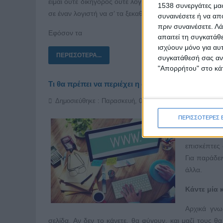
είμαι ούτε δικηγόρος ούτε λογιστής, αλλά ούτε δουλεύω
1538 συνεργάτες μας
σε έναν λογιστή να σ’ τα ξεκαθαρίσει ο ίδιος, σε έναν π
συναινέσετε ή να απ
πριν συναινέσετε.
Λά
Εφόσον τα
απαιτεί τη συγκατάθ
ισχύουν μόνο για αυ
ΠΕΡΙΣΣΌΤΕΡΑ...
συγκατάθεσή σας ανά
"Απορρήτου" στο κάτ
Τι θα πρέπει να περιέχει η αρχική σελίδα της ιστ
Δημοσιεύθηκε : Παρασκευή, 02 Μαρτίου 2018 15:52
ΠΕΡΙΣΣΟΤΕΡΕΣ 
Η αρχική σε
επισκέψιμε
επισκέπτες 
Για παράδει
άλλα.
Κάντε μία 
Αρχικά γνω
σελίδα. Αν δεν το κάνετε, θα φύγουν, και μαζί τους 