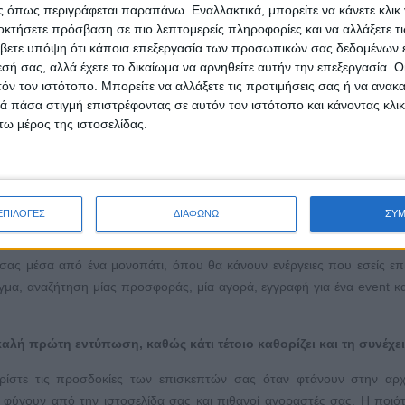
 στην εφορία. Επίσης μην εμπιστεύεσαι κανέναν, ούτε εμένα. Καλό είνα
 όπως περιγράφεται παραπάνω. Εναλλακτικά, μπορείτε να κάνετε κλικ γ
ου να γνωρίζει από το εισόδημα των blogs.
οκτήσετε πρόσβαση σε πιο λεπτομερείς πληροφορίες και να αλλάξετε τι
βετε υπόψη ότι κάποια επεξεργασία των προσωπικών σας δεδομένων ε
εσή σας, αλλά έχετε το δικαίωμα να αρνηθείτε αυτήν την επεξεργασία. 
τόν τον ιστότοπο. Μπορείτε να αλλάξετε τις προτιμήσεις σας ή να ανακα
 πάσα στιγμή επιστρέφοντας σε αυτόν τον ιστότοπο και κάνοντας κλι
ω μέρος της ιστοσελίδας.
οσελίδας μου
ΕΠΙΛΟΓΕΣ
ΔΙΑΦΩΝΩ
ΣΥ
λίδα της ιστοσελίδας σας είναι μία από τις σημαντικότερες και περ
ς σελίδες σας. Στόχος της ιστοσελίδας σας είναι να καθοδηγήσ
σας μέσα από ένα μονοπάτι, όπου θα κάνουν ενέργειες που εσείς επι
γμα, αναζήτηση μίας προσφοράς, μία αγορά, εγγραφή για ένα event κ
καλή πρώτη εντύπωση, καθώς κάτι τέτοιο καθορίζει και τη συνέχε
ρίστε τις προσδοκίες των επισκεπτών σας όταν φτάνουν στην αρχ
θα φύγουν από την ιστοσελίδα σας και πιθανοί αγοραστές σας. Η ποιό