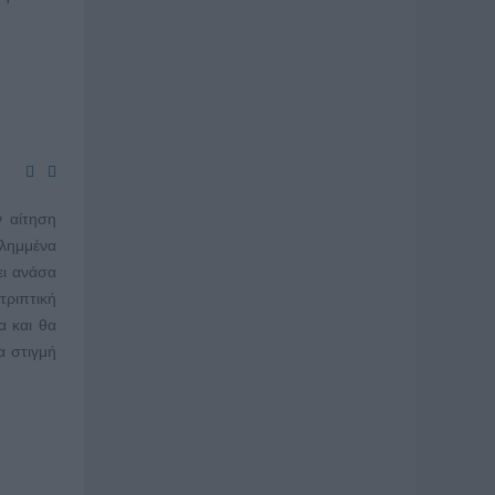
ν αίτηση
ιλημμένα
ει ανάσα
τριπτική
α και θα
α στιγμή