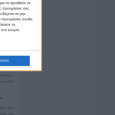
ι να πας
ια να αρνηθείτε να
ς προτιμήσεις σας
νδέχεται να μην
Οι προτιμήσεις σαςθα
λέσετε τη
κ στο κουμπί
ΜΦΩΝΩ
ισσότερο
ει τους
θυμείτε.
αι πολλά
ια
ική σας
τητα του