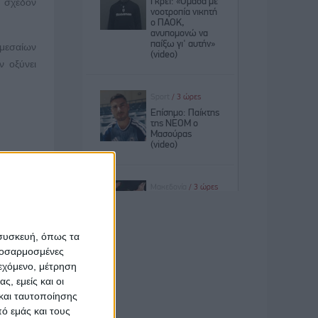
ι σχεδόν
ομεσαίων
ν οξύνει
ι με την
ν κάπου;
 συσκευή, όπως τα
ους; Όλα
προσαρμοσμένες
γνωρίζει
ιεχόμενο, μέτρηση
ς, εμείς και οι
και ταυτοποίησης
 πως δεν
ό εμάς και τους