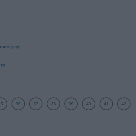
στρατηγικής
πτά
35
36
37
38
39
40
41
42