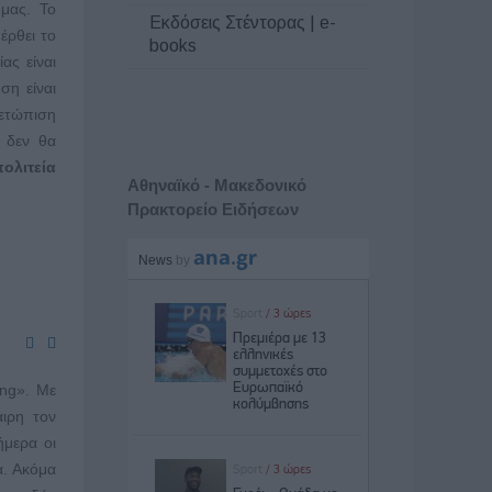
μας. Το
Εκδόσεις Στέντορας | e-
έρθει το
books
ας είναι
ση είναι
μετώπιση
α δεν θα
ολιτεία
Αθηναϊκό - Μακεδονικό
Πρακτορείο Ειδήσεων
ing». Με
αιρη τον
ήμερα οι
α. Ακόμα