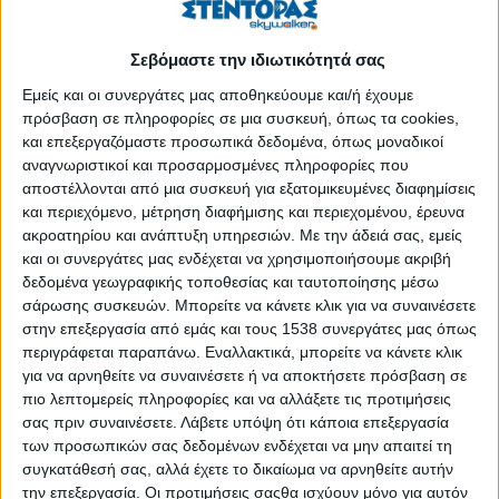
προβλήματα. Το e-Privacy έρχεται για να προστατέψει την
ιδιωτική ζωή και τις ηλεκτρονικές επικοινωνίες.
Σεβόμαστε την ιδιωτικότητά σας
Εμείς και οι συνεργάτες μας αποθηκεύουμε και/ή έχουμε
Ο νέος κανονισμός δημοσιεύτηκε τον Ιανουάριο του 2017 ως
πρόσβαση σε πληροφορίες σε μια συσκευή, όπως τα cookies,
ένα προτεινόμενο μέτρο και αποσκοπεί στην επικαιροποίηση
και επεξεργαζόμαστε προσωπικά δεδομένα, όπως μοναδικοί
του υφιστάμενου νομικού πλαισίου της Ε.Ε. για την προστασία
αναγνωριστικοί και προσαρμοσμένες πληροφορίες που
της ιδιωτικής ζωής, ειδικότερα της οδηγίας της Ε.Ε
αποστέλλονται από μια συσκευή για εξατομικευμένες διαφημίσεις
και περιεχόμενο, μέτρηση διαφήμισης και περιεχομένου, έρευνα
ΠΕΡΙΣΣΌΤΕΡΑ...
ακροατηρίου και ανάπτυξη υπηρεσιών.
Με την άδειά σας, εμείς
και οι συνεργάτες μας ενδέχεται να χρησιμοποιήσουμε ακριβή
δεδομένα γεωγραφικής τοποθεσίας και ταυτοποίησης μέσω
Early Warning Europe
σάρωσης συσκευών. Μπορείτε να κάνετε κλικ για να συναινέσετε
Δημοσιεύθηκε : Παρασκευή, 29 Ιουνίου 2018 12:04
στην επεξεργασία από εμάς και τους 1538 συνεργάτες μας όπως
περιγράφεται παραπάνω. Εναλλακτικά, μπορείτε να κάνετε κλικ
Η αβεβαιότητα και
για να αρνηθείτε να συναινέσετε ή να αποκτήσετε πρόσβαση σε
πιο λεπτομερείς πληροφορίες και να αλλάξετε τις προτιμήσεις
η ανασφάλεια με
σας πριν συναινέσετε.
Λάβετε υπόψη ότι κάποια επεξεργασία
την οποία
των προσωπικών σας δεδομένων ενδέχεται να μην απαιτεί τη
καλούνται να
συγκατάθεσή σας, αλλά έχετε το δικαίωμα να αρνηθείτε αυτήν
λειτουργήσουν οι
την επεξεργασία. Οι προτιμήσεις σαςθα ισχύουν μόνο για αυτόν