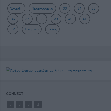
Έναρξη
Προηγούμενο
33
34
35
36
37
38
39
40
41
42
Επόμενο
Τέλος
Άρθρα Επιχειρηματικότητας
CONNECT