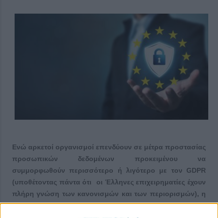
Ενώ αρκετοί οργανισμοί επενδύουν σε μέτρα προστασίας
προσωπικών δεδομένων προκειμένου να
συμμορφωθούν περισσότερο ή λιγότερο με τον GDPR
(υποθέτοντας πάντα ότι οι Έλληνες επιχειρηματίες έχουν
πλήρη γνώση των κανονισμών και των περιορισμών), η
Ε.Ε. ετοιμάζει ακόμα έναν κανονισμό, εξαιτίας του οποίου
θα δημιουργηθούν για μία ακόμα φορά αρκετά