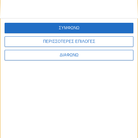
ΠΕΡΙΣΣΌΤΕΡΑ...
Ο σημαντικότερος παράγοντας της επιτυχίας μας είναι
οι άνθρωποί μας!
ΣΥΜΦΩΝΩ
Δημοσιεύθηκε : Παρασκευή, 20 Απριλίου 2018 12:42
ΠΕΡΙΣΣΟΤΕΡΕΣ ΕΠΙΛΟΓΕΣ
H
Praktiker Hellas
ΔΙΑΦΩΝΩ
αποτελεί το Νo. 1
ελληνικό δίκτυο
καταστημάτων DIY
& home
improvement.
Βρίσκεται στο
πλευρό των Ελλήνων καταναλωτών από το 1991. Διαθέτει ένα
ταχέως αναπτυσσόμενο e-shop, εξειδικευμένο τμήμα Β2Β και
πανελλαδικό δίκτυο 15 καταστημάτων συνολικής έκτασης
90.000 τ.μ.
Σκοπός της Praktiker είναι η άριστη και προσωποποιημένη