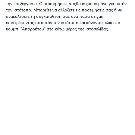
την επεξεργασία. Οι προτιμήσεις σαςθα ισχύουν μόνο για αυτόν
εργαστήρι
τον ιστότοπο. Μπορείτε να αλλάξετε τις προτιμήσεις σας ή να
εξοικείωσης με
ανακαλέσετε τη συγκατάθεσή σας ανά πάσα στιγμή
την αναπηρία,
επιστρέφοντας σε αυτόν τον ιστότοπο και κάνοντας κλικ στο
που στόχο έχει να
κουμπί "Απορρήτου" στο κάτω μέρος της ιστοσελίδας.
προσφέρει στο
κοινό του μία
διαφορετική εμπειρία και στον κόσμο μία διαφορετική
αντίληψη για την αναπηρία.
Το κορίτσι έχει ασυνήθιστο όνομα: τη λένε Γκαμπριέλα
Τελεκφάλβι. Επίσης έχει ασυνήθιστες ευαισθησίες:
ασχολείται με άτομα με αναπηρία. Το σπουδαιότερο
όλων είναι ότι έχει ιδιαίτερες αντιλήψεις χωρίς περιττή
συναισθηματική φόρτιση, αλλά με βαθιά ευαισθησία.
Αποστιγματίζει τους στιγματισμούς, αφαιρεί τις ταμπέλες,
αποδραματοποιεί τις δυσκολίες. Με χαμόγελο και
χαμηλόφωνα. Στα μόλις 24 της χρόνια.
Η Γκαμπριέλα Τελεκφάλβι, εθελόντρια εδώ και χρόνια,