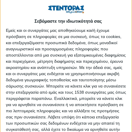
πόλης, εκ των οποίων ο καθένας μπορεί να παίξει σημαντικό
ρόλο στην ανάπτυξη της καινοτομίας. Έχει όμως
πολλαπλασιαστικό όφελος όταν αυτοί οι φορείς δρουν
Σεβόμαστε την ιδιωτικότητά σας
συντονισμένα και ενώνουν δυνάμεις. Οι ιδρυτικοί φορείς αυτοί,
εκτός από τον δήμο, είναι τα 4 ιδρύματα ανώτατης
Εμείς και οι συνεργάτες μας αποθηκεύουμε και/ή έχουμε
πρόσβαση σε πληροφορίες σε μια συσκευή, όπως τα cookies,
εκπαίδευσης της πόλης (Α.Π.Θ., ΠΑ.ΜΑΚ., I.H.U. και
και επεξεργαζόμαστε προσωπικά δεδομένα, όπως μοναδικοί
Α.Τ.Ε.Ι.Θ.), ο Σύνδεσμος Βιομηχανιών Βορείου Ελλάδος
αναγνωριστικοί και προσαρμοσμένες πληροφορίες που
(Σ.Β.Β.Ε.), ο Σύνδεσμος Εξαγωγέων Βορείου Ελλάδος
αποστέλλονται από μια συσκευή για εξατομικευμένες διαφημίσεις
(Σ.Ε.Β.Ε.) και η Αλεξάνδρεια Ζώνη Καινοτομίας
και περιεχόμενο, μέτρηση διαφήμισης και περιεχομένου, έρευνα
ακροατηρίου και ανάπτυξη υπηρεσιών.
Με την άδειά σας, εμείς
ΠΕΡΙΣΣΌΤΕΡΑ...
και οι συνεργάτες μας ενδέχεται να χρησιμοποιήσουμε ακριβή
δεδομένα γεωγραφικής τοποθεσίας και ταυτοποίησης μέσω
σάρωσης συσκευών. Μπορείτε να κάνετε κλικ για να συναινέσετε
Λαβύρινθος των αισθήσεων: Διαδρομές
στην επεξεργασία από εμάς και τους 1538 συνεργάτες μας όπως
αποστιγματισμού
περιγράφεται παραπάνω. Εναλλακτικά, μπορείτε να κάνετε κλικ
για να αρνηθείτε να συναινέσετε ή να αποκτήσετε πρόσβαση σε
Δημοσιεύθηκε : Παρασκευή, 27 Απριλίου 2018 13:16
πιο λεπτομερείς πληροφορίες και να αλλάξετε τις προτιμήσεις
σας πριν συναινέσετε.
Λάβετε υπόψη ότι κάποια επεξεργασία
Το Labyrinth of
των προσωπικών σας δεδομένων ενδέχεται να μην απαιτεί τη
Senses είναι ένα
συγκατάθεσή σας, αλλά έχετε το δικαίωμα να αρνηθείτε αυτήν
βιωματικό