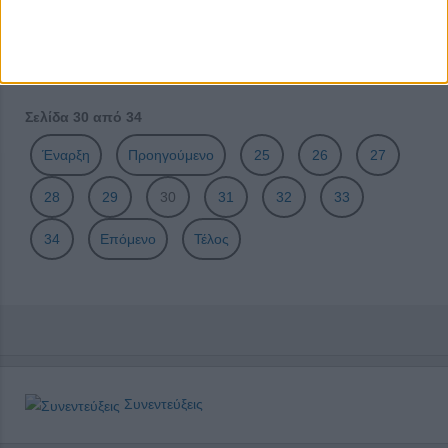
Τμήμα Εκπαίδευσης του Κ.Ε.Θ.Ε.Α. Διάβαση
Ξεφεύγοντας από το γκρίζο της Αθήνας με τους Extreme
Tours
Σελίδα 30 από 34
Έναρξη
Προηγούμενο
25
26
27
28
29
30
31
32
33
34
Επόμενο
Τέλος
Συνεντεύξεις