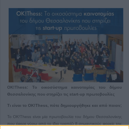
OK!Thess: Το οικοσύστημα καινοτομίας του δήμου
Θεσσαλονίκης που στηρίζει τις start-up πρωτοβουλίες
Τι είναι το OK!Thess, πότε δημιουργήθηκε και από ποιον;
Το OK!Thess είναι μία πρωτοβουλία του δήμου Θεσσαλονίκης
που έφερε γύρω από το ίδιο τραπέζι 8 σημαντικούς φορείς της