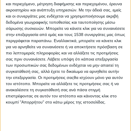
επιλογής του ανθρωπίνου δυναμικού, τη σημασία που δίνεται
και περιεχόμενο, μέτρηση διαφήμισης και περιεχομένου, έρευνα
ακροατηρίου και ανάπτυξη υπηρεσιών.
Με την άδειά σας, εμείς
στην εκπαίδευση του προσωπικού αλλά και τους τρόπους με
και οι συνεργάτες μας ενδέχεται να χρησιμοποιήσουμε ακριβή
τους οποίους επιτυγχάνονται οι στόχοι του ομίλου.
δεδομένα γεωγραφικής τοποθεσίας και ταυτοποίησης μέσω
σάρωσης συσκευών. Μπορείτε να κάνετε κλικ για να συναινέσετε
Ποιο είναι το αντικείμενο δραστηριοποίησης του ομίλου
στην επεξεργασία από εμάς και τους 1538 συνεργάτες μας όπως
εταιριών Μέλλον και σε ποιες χώρες
περιγράφεται παραπάνω. Εναλλακτικά, μπορείτε να κάνετε κλικ
για να αρνηθείτε να συναινέσετε ή να αποκτήσετε πρόσβαση σε
ΠΕΡΙΣΣΌΤΕΡΑ...
πιο λεπτομερείς πληροφορίες και να αλλάξετε τις προτιμήσεις
σας πριν συναινέσετε.
Λάβετε υπόψη ότι κάποια επεξεργασία
των προσωπικών σας δεδομένων ενδέχεται να μην απαιτεί τη
Παναγιώτης Κούδας: «Όταν φοβάσαι το λάθος, φοβάσαι
συγκατάθεσή σας, αλλά έχετε το δικαίωμα να αρνηθείτε αυτήν
και να δοκιμάσεις»
την επεξεργασία. Οι προτιμήσεις σαςθα ισχύουν μόνο για αυτόν
Δημοσιεύθηκε : Τρίτη, 06 Φεβρουαρίου 2018 13:14
τον ιστότοπο. Μπορείτε να αλλάξετε τις προτιμήσεις σας ή να
ανακαλέσετε τη συγκατάθεσή σας ανά πάσα στιγμή
Τι ρόλο παίζει το
επιστρέφοντας σε αυτόν τον ιστότοπο και κάνοντας κλικ στο
γέλιο στη ζωή μας;
κουμπί "Απορρήτου" στο κάτω μέρος της ιστοσελίδας.
Είναι η κωμωδία
σοβαρό
επάγγελμα; Τι
σχέση έχει η