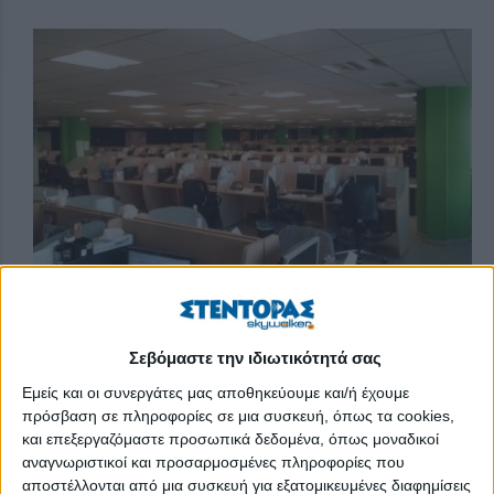
Ο όμιλος εταιριών Mellon με παρουσία σε 12 χώρες και
αριθμώντας πάνω από 5.000 εργαζομένους παρέχει
εξειδικευμένες λύσεις και υπηρεσίες για τη διευκόλυνση των
Σεβόμαστε την ιδιωτικότητά σας
συναλλαγών σε οργανισμούς με μεγάλο αριθμό
Εμείς και οι συνεργάτες μας αποθηκεύουμε και/ή έχουμε
συναλλασσόμενων, όπως τράπεζες, οργανισμοί κοινής
πρόσβαση σε πληροφορίες σε μια συσκευή, όπως τα cookies,
ωφελείας, τηλεπικοινωνιακοί πάροχοι, καθώς και σε μεγάλες
και επεξεργαζόμαστε προσωπικά δεδομένα, όπως μοναδικοί
αλυσίδες καταστημάτων. Η κα Ελευθερία Θεσσαλονικεύς από
αναγνωριστικοί και προσαρμοσμένες πληροφορίες που
τη θέση της Group Hr Generalist μας εξηγεί τον τρόπο
αποστέλλονται από μια συσκευή για εξατομικευμένες διαφημίσεις