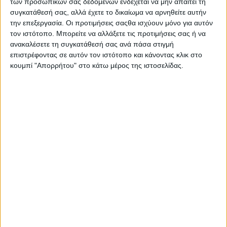
των προσωπικών σας δεδομένων ενδέχεται να μην απαιτεί τη
Ο υπουργός
συγκατάθεσή σας, αλλά έχετε το δικαίωμα να αρνηθείτε αυτήν
Ανάπτυξης και
την επεξεργασία. Οι προτιμήσεις σαςθα ισχύουν μόνο για αυτόν
Επενδύσεων
τον ιστότοπο. Μπορείτε να αλλάξετε τις προτιμήσεις σας ή να
Άδωνις Γεωργιάδης
ανακαλέσετε τη συγκατάθεσή σας ανά πάσα στιγμή
πραγματοποίησε
επιστρέφοντας σε αυτόν τον ιστότοπο και κάνοντας κλικ στο
χθες Τετάρτη 4
κουμπί "Απορρήτου" στο κάτω μέρος της ιστοσελίδας.
Σεπτεμβρίου την
πρώτη επίσκεψή
του στην ελληνική παραγωγική μονάδα Skag – Θ. Κ. Σκαγιάς
ΑΒΕΕ και μέλος του Δ.Σ. της πρωτοβουλίας ΕΛΛΑ-ΔΙΚΑ ΜΑΣ
στο Κρυονέρι Αττικής, δίνοντας μήνυμα στήριξης στις ελληνικές
παραγωγικές μονάδες.
Κατά την επίσκεψή του στη Skag, ηγετική εταιρία στην
παραγωγή των τετραδίων Διεθνές Super και κλασέρ γραφείου
Skag, ο κ. Γεωργιάδης τόνισε ότι στηρίζει την πρωτοβουλία και
όλες τις αμιγώς ελληνικές παραγωγικές επιχειρήσεις οι οποίες
παρά τις αντίξοες συνθήκες κατά τη διάρκεια της κρίσης
επιλέγουν να παραμείνουν στην Ελλάδα.