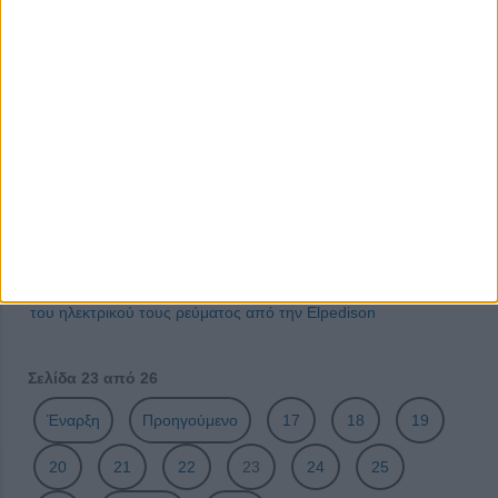
Γέρακα
Υπό την αιγίδα του Προέδρου της Δημοκρατίας η 6η
ολομέλεια της ΕΛΛΑ-ΔΙΚΑ ΜΑΣ
Η πρωτοβουλία ΕΛΛΑ-ΔΙΚΑ ΜΑΣ στο 1ο Πειραματικό
Γυμνάσιο Αθηνών
Η πρωτοβουλία ΕΛΛΑ-ΔΙΚΑ ΜΑΣ καλωσορίζει το νέο
μέλος, τα Τυροκομικά Θυμέλης με έδρα τη Μυτιλήνη
Η πρωτοβουλία ΕΛΛΑ-ΔΙΚΑ ΜΑΣ έκοψε την
πρωτοχρονιάτικη πίτα της στο Περτούλι Τρικάλων
Συνέργεια μελών της ΕΛΛΑ-ΔΙΚΑ ΜΑΣ: Κοινή προμήθεια
του ηλεκτρικού τους ρεύματος από την Elpedison
Σελίδα 23 από 26
Έναρξη
Προηγούμενο
17
18
19
20
21
22
23
24
25