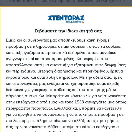
Παπαδόπουλος – Meat Company προκειμένου να ενισχυθεί και
να διευρυνθεί το αποτύπωμα της πρωτοβουλίας σε όλη την
Ελλάδα.
Με την ολοένα και αυξανόμενη ένταξη νέων μελών στην
Σεβόμαστε την ιδιωτικότητά σας
πρωτοβουλία και τη σύμπραξή τους για την ανάδειξη της
Εμείς και οι συνεργάτες μας αποθηκεύουμε και/ή έχουμε
ελληνικής επιχειρηματικότητας, η ατζέντα της 7ης ολομέλειας
πρόσβαση σε πληροφορίες σε μια συσκευή, όπως τα cookies,
στηρίχθηκε στον ρόλο και στις δράσεις της πρωτοβουλίας με
και επεξεργαζόμαστε προσωπικά δεδομένα, όπως μοναδικοί
στόχο τον δημόσιο διάλογο, τις συνέργειες των μελών εντός και
αναγνωριστικοί και προσαρμοσμένες πληροφορίες που
εκτός συνόρων, αλλά και τις ενέργειες για την
αποστέλλονται από μια συσκευή για εξατομικευμένες διαφημίσεις
αναγνωρισιμότητα του σήματος
και περιεχόμενο, μέτρηση διαφήμισης και περιεχομένου, έρευνα
ακροατηρίου και ανάπτυξη υπηρεσιών.
Με την άδειά σας, εμείς
ΠΕΡΙΣΣΌΤΕΡΑ...
και οι συνεργάτες μας ενδέχεται να χρησιμοποιήσουμε ακριβή
δεδομένα γεωγραφικής τοποθεσίας και ταυτοποίησης μέσω
σάρωσης συσκευών. Μπορείτε να κάνετε κλικ για να συναινέσετε
Επίσκεψη του υπουργού κ. Άδωνι Γεωργιάδη στη
στην επεξεργασία από εμάς και τους 1538 συνεργάτες μας όπως
μονάδα της Skag, μέλους της πρωτοβουλίας ΕΛΛΑ-
περιγράφεται παραπάνω. Εναλλακτικά, μπορείτε να κάνετε κλικ
ΔΙΚΑ ΜΑΣ
για να αρνηθείτε να συναινέσετε ή να αποκτήσετε πρόσβαση σε
πιο λεπτομερείς πληροφορίες και να αλλάξετε τις προτιμήσεις
Δημοσιεύθηκε : Πέμπτη, 05 Σεπτεμβρίου 2019 13:33
σας πριν συναινέσετε.
Λάβετε υπόψη ότι κάποια επεξεργασία