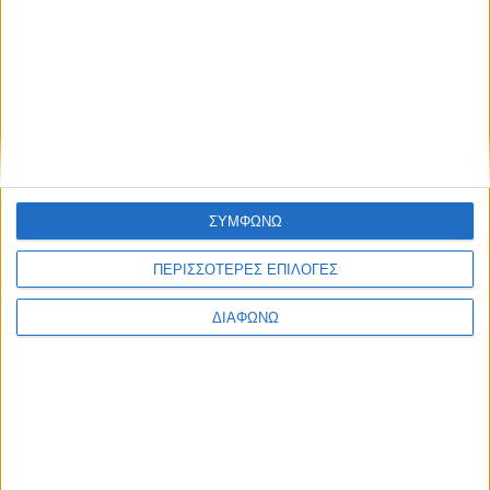
αντιπρόεδρος Μιχάλης Τσαούτος, ο ταμίας Αριστείδης
Ευσταθίου, τα μέλη Νίκος Χήτος και Πόπη
ΠΕΡΙΣΣΌΤΕΡΑ...
Εννέα μέλη της πρωτοβουλίας ΕΛΛΑ-ΔΙΚΑ ΜΑΣ
ξεχώρισαν στον καταξιωμένο θεσμό επιχειρηματικής
αριστείας Diamonds of the Greek Economy 2019
ΣΥΜΦΩΝΩ
Δημοσιεύθηκε : Παρασκευή, 26 Ιουλίου 2019 14:38
ΠΕΡΙΣΣΟΤΕΡΕΣ ΕΠΙΛΟΓΕΣ
Εννέα εταιρίες-μέλη
της πρωτοβουλίας
ΔΙΑΦΩΝΩ
ΕΛΛΑ-ΔΙΚΑ ΜΑΣ
διακρίθηκαν στον
καταξιωμένο θεσμό
επιχειρηματικής
αριστείας
Diamonds of the
Greek Economy 2019 που πραγματοποιήθηκε την Τετάρτη 10