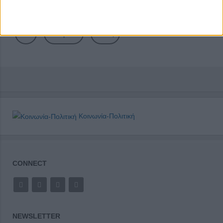
4
5
6
7
8
9
10
Επόμενο
Τέλος
Κοινωνία-Πολιτική
CONNECT
NEWSLETTER