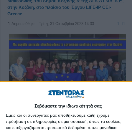
Μακεδονίας, του Δήμου Κοζάνης & της ΔΙ.Α.ΔΥ.ΜΑ. Α.Ε.,
στην Κοζάνη, στο πλαίσιο του Έργου LIFE-IP CEI-
Greece
Δημοσιεύθηκε : Τρίτη, 31 Οκτωβρίου 2023 14:33
Σεβόμαστε την ιδιωτικότητά σας
Εμείς και οι συνεργάτες μας αποθηκεύουμε και/ή έχουμε
πρόσβαση σε πληροφορίες σε μια συσκευή, όπως τα cookies,
και επεξεργαζόμαστε προσωπικά δεδομένα, όπως μοναδικοί
Με μεγάλη επιτυχία ολοκληρώθηκε το «Τριήμερο Περιφερειακό