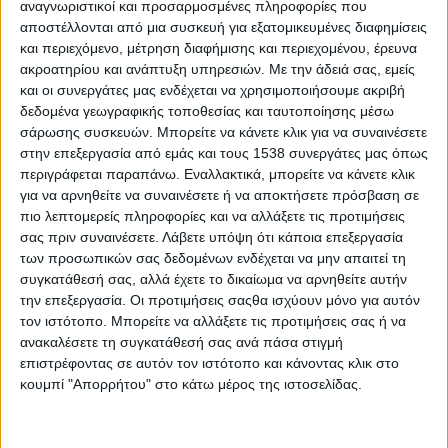
αναγνωριστικοί και προσαρμοσμένες πληροφορίες που
Εργαστήριο Κυκλικής Οικονομίας», το οποίο συνδιοργανώθηκε
αποστέλλονται από μια συσκευή για εξατομικευμένες διαφημίσεις
από το
Πράσινο Ταμείο
, την
περιφέρεια Δυτικής
και περιεχόμενο, μέτρηση διαφήμισης και περιεχομένου, έρευνα
Μακεδονίας
, τον
δήμο Κοζάνης
και τη
ΔΙ.Α.ΔΥ.ΜΑ. ΑΕ
–
ακροατηρίου και ανάπτυξη υπηρεσιών.
Με την άδειά σας, εμείς
Διαχείριση Απορριμμάτων Δυτικής Μακεδονίας ΑΕ, από τις 18
και οι συνεργάτες μας ενδέχεται να χρησιμοποιήσουμε ακριβή
έως και τις 20 Οκτωβρίου 2023, στην Κοβεντάρειο Δημοτική
δεδομένα γεωγραφικής τοποθεσίας και ταυτοποίησης μέσω
Βιβλιοθήκη Κοζάνης, στο πλαίσιο του ολοκληρωμένου έργου
σάρωσης συσκευών. Μπορείτε να κάνετε κλικ για να συναινέσετε
στην επεξεργασία από εμάς και τους 1538 συνεργάτες μας όπως
LIFE-IP CEI-Greece
/ LIFE18 IPE/GR/000013 «Εφαρμογή της
περιγράφεται παραπάνω. Εναλλακτικά, μπορείτε να κάνετε κλικ
Κυκλικής Οικονομίας στην Ελλάδα».
για να αρνηθείτε να συναινέσετε ή να αποκτήσετε πρόσβαση σε
πιο λεπτομερείς πληροφορίες και να αλλάξετε τις προτιμήσεις
Το έργο συντονίζεται από το
Υπουργείο Περιβάλλοντος και
σας πριν συναινέσετε.
Λάβετε υπόψη ότι κάποια επεξεργασία
Ενέργειας
(Υ.Π.ΕΝ.), σε συνεργασία με 19 στρατηγικούς
των προσωπικών σας δεδομένων ενδέχεται να μην απαιτεί τη
εταίρους, μεταξύ των οποίων το Πράσινο Ταμείο και
συγκατάθεσή σας, αλλά έχετε το δικαίωμα να αρνηθείτε αυτήν
την επεξεργασία. Οι προτιμήσεις σαςθα ισχύουν μόνο για αυτόν
ΠΕΡΙΣΣΌΤΕΡΑ...
τον ιστότοπο. Μπορείτε να αλλάξετε τις προτιμήσεις σας ή να
ανακαλέσετε τη συγκατάθεσή σας ανά πάσα στιγμή
επιστρέφοντας σε αυτόν τον ιστότοπο και κάνοντας κλικ στο
20+ Ξενοδοχειακά Workshops στο 100% Hotel Show του
κουμπί "Απορρήτου" στο κάτω μέρος της ιστοσελίδας.
Νοεμβρίου
Δημοσιεύθηκε : Τρίτη, 31 Οκτωβρίου 2023 11:33