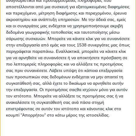
αναγνωριστικοί και προσαρμοσμένες πληροφορίες που
Αιτωλικου και έχουν φιλοδοξίες για τον τόπο τους. Βλέπουν
αποστέλλονται από μια συσκευή για εξατομικευμένες διαφημίσεις
και περιεχόμενο, μέτρηση διαφήμισης και περιεχομένου, έρευνα
εκεί, το μέλλον τους.
ακροατηρίου και ανάπτυξη υπηρεσιών.
Με την άδειά σας, εμείς
Προστατεύουν, όσα η φύση απλόχερα τους χαρίζει.
και οι συνεργάτες μας ενδέχεται να χρησιμοποιήσουμε ακριβή
δεδομένα γεωγραφικής τοποθεσίας και ταυτοποίησης μέσω
Συνεργάζονται και δημιουργούν.
σάρωσης συσκευών. Μπορείτε να κάνετε κλικ για να συναινέσετε
Μικρά ξύλινα σπιτάκια, ταΐστρες, γεφυράκια, ενημερωτικές
στην επεξεργασία από εμάς και τους 1538 συνεργάτες μας όπως
περιγράφεται παραπάνω. Εναλλακτικά, μπορείτε να κάνετε κλικ
πινακίδες, πεντακάθαρα νερά, πολύχρωμα πουλιά, όλα σε
για να αρνηθείτε να συναινέσετε ή να αποκτήσετε πρόσβαση σε
αρμονία, μέσα στο ήρεμο φυσικό τοπίο, φτιάχνουν την όμορφη
πιο λεπτομερείς πληροφορίες και να αλλάξετε τις προτιμήσεις
αποικία της άγριας ζωής.
σας πριν συναινέσετε.
Λάβετε υπόψη ότι κάποια επεξεργασία
των προσωπικών σας δεδομένων ενδέχεται να μην απαιτεί τη
ΠΕΡΙΣΣΌΤΕΡΑ...
συγκατάθεσή σας, αλλά έχετε το δικαίωμα να αρνηθείτε αυτήν
την επεξεργασία. Οι προτιμήσεις σαςθα ισχύουν μόνο για αυτόν
τον ιστότοπο. Μπορείτε να αλλάξετε τις προτιμήσεις σας ή να
Διαθέσιμη στο Gov.gr Wallet η νέα ψηφιακή κάρτα ΔΥΠΑ
ανακαλέσετε τη συγκατάθεσή σας ανά πάσα στιγμή
Δημοσιεύθηκε : Τρίτη, 10 Ιανουαρίου 2023 10:45
επιστρέφοντας σε αυτόν τον ιστότοπο και κάνοντας κλικ στο
κουμπί "Απορρήτου" στο κάτω μέρος της ιστοσελίδας.
Διαθέσιμη, μέσω
του gov.gr Wallet,
είναι η νέα Ψηφιακή