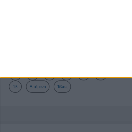
Επιχειρηματικότητα από το Envolve Entrepreneurship
Ευκαιρίες δωρεάν εκπαίδευσης και συμβουλευτικής για
ΜΚΟ από το HIGGS
Έναρξη υποβολής προτάσεων 13ου Διαγωνισμού
Καινοτομίας & Τεχνολογίας
Σελίδα 11 από 51
Έναρξη
Προηγούμενο
6
7
8
9
10
11
12
13
14
15
Επόμενο
Τέλος