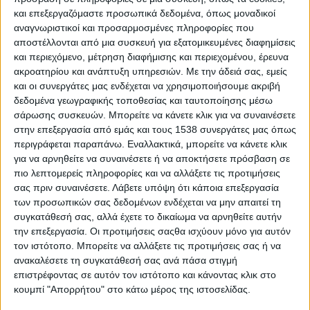
και επεξεργαζόμαστε προσωπικά δεδομένα, όπως μοναδικοί
1.700 έφηβοι «επιχειρηματίες» θα παρουσιάσουν τα καινοτόμα
αναγνωριστικοί και προσαρμοσμένες πληροφορίες που
προϊόντα τους και θα διαγωνιστούν στις Μαθητικές Εμπορικές
αποστέλλονται από μια συσκευή για εξατομικευμένες διαφημίσεις
Εκθέσεις 2024 του Junior Achievement Greece.
και περιεχόμενο, μέτρηση διαφήμισης και περιεχομένου, έρευνα
ακροατηρίου και ανάπτυξη υπηρεσιών.
Με την άδειά σας, εμείς
Για 19η χρονιά ο μη κερδοσκοπικός εκπαιδευτικός οργανισμός
και οι συνεργάτες μας ενδέχεται να χρησιμοποιήσουμε ακριβή
επιχειρηματικότητας Junior Achievement Greece διοργανώνει
δεδομένα γεωγραφικής τοποθεσίας και ταυτοποίησης μέσω
τις δύο εμβληματικές Μαθητικές Εμπορικές Εκθέσεις για τους
σάρωσης συσκευών. Μπορείτε να κάνετε κλικ για να συναινέσετε
έφηβους «επιχειρηματίες» που κατάφεραν μέσα σε λίγους
στην επεξεργασία από εμάς και τους 1538 συνεργάτες μας όπως
περιγράφεται παραπάνω. Εναλλακτικά, μπορείτε να κάνετε κλικ
μήνες να καινοτομήσουν, να συνεργαστούν και να
για να αρνηθείτε να συναινέσετε ή να αποκτήσετε πρόσβαση σε
δημιουργήσουν τη δική τους μαθητική «start-up». 1.700 παιδιά
πιο λεπτομερείς πληροφορίες και να αλλάξετε τις προτιμήσεις
από όλη την Ελλάδα θα έχουν δικά τους περίπτερα στα
σας πριν συναινέσετε.
Λάβετε υπόψη ότι κάποια επεξεργασία
εμπορικά κέντρα
των προσωπικών σας δεδομένων ενδέχεται να μην απαιτεί τη
συγκατάθεσή σας, αλλά έχετε το δικαίωμα να αρνηθείτε αυτήν
ΠΕΡΙΣΣΌΤΕΡΑ...
την επεξεργασία. Οι προτιμήσεις σαςθα ισχύουν μόνο για αυτόν
τον ιστότοπο. Μπορείτε να αλλάξετε τις προτιμήσεις σας ή να
ανακαλέσετε τη συγκατάθεσή σας ανά πάσα στιγμή
Ονειρικόν: Η νέα ελληνική εταιρία που δίνει έμφαση στη
επιστρέφοντας σε αυτόν τον ιστότοπο και κάνοντας κλικ στο
μυθοπλασία και τη φαντασία
κουμπί "Απορρήτου" στο κάτω μέρος της ιστοσελίδας.
Δημοσιεύθηκε : Τετάρτη, 17 Ιανουαρίου 2024 17:30