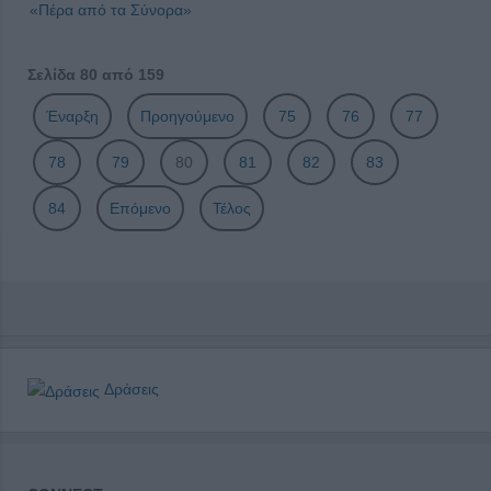
«Πέρα από τα Σύνορα»
Σελίδα 80 από 159
Έναρξη
Προηγούμενο
75
76
77
78
79
80
81
82
83
84
Επόμενο
Τέλος
Δράσεις