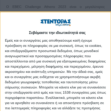
Ο EBEC Challenge Athens 2023 είναι ο μεγαλύτερος
διαγωνισμός μηχανικής που διοργανώνεται στην Ευρώπη από
φοιτητές για φοιτητές. Ο EBEC Challenge ξεκινά από τους
τοπικούς γύρους που διεξάγονται σε πανεπιστήμια της
Ευρώπης και συνεχίζει με τους εθνικούς, όπου οι νικητές των
Σεβόμαστε την ιδιωτικότητά σας
τοπικών διαγωνισμών κάθε χώρας διαγωνίζονται μεταξύ τους
Εμείς και οι συνεργάτες μας αποθηκεύουμε και/ή έχουμε
και βγάζουν τον μεγάλο νικητή.
πρόσβαση σε πληροφορίες σε μια συσκευή, όπως τα cookies,
και επεξεργαζόμαστε προσωπικά δεδομένα, όπως μοναδικοί
Στα πλαίσια αυτού, στις 16 Δεκεμβρίου και ώρα 18:30, στο
αναγνωριστικοί και προσαρμοσμένες πληροφορίες που
κτίριο «Λαμπαδάριο» στην Πολυτεχνειούπολη Ζωγράφου, θα
αποστέλλονται από μια συσκευή για εξατομικευμένες διαφημίσεις
πραγματοποιηθεί ένα Networking Session, όπου οι φοιτητές θα
και περιεχόμενο, μέτρηση διαφήμισης και περιεχομένου, έρευνα
έχουν
ακροατηρίου και ανάπτυξη υπηρεσιών.
Με την άδειά σας, εμείς
και οι συνεργάτες μας ενδέχεται να χρησιμοποιήσουμε ακριβή
ΠΕΡΙΣΣΌΤΕΡΑ...
δεδομένα γεωγραφικής τοποθεσίας και ταυτοποίησης μέσω
σάρωσης συσκευών. Μπορείτε να κάνετε κλικ για να συναινέσετε
στην επεξεργασία από εμάς και τους 1538 συνεργάτες μας όπως
Ολοκληρώθηκε με μεγάλη επιτυχία και συμμετοχή το
περιγράφεται παραπάνω. Εναλλακτικά, μπορείτε να κάνετε κλικ
GreenTech Challenge by ESU NTUA 2022!
για να αρνηθείτε να συναινέσετε ή να αποκτήσετε πρόσβαση σε
πιο λεπτομερείς πληροφορίες και να αλλάξετε τις προτιμήσεις
Δημοσιεύθηκε : Πέμπτη, 15 Δεκεμβρίου 2022 11:12