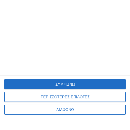
ανάπτυξης.
Στον τελικό, οι φιναλίστ στις δύο διακριτές κατηγορίες, early-
stage start-ups και innovation idea holder, θα παρουσιάσουν
την καινοτόμα λύση τους σε
ΠΕΡΙΣΣΌΤΕΡΑ...
«UTOPIA» στη The Holy Art Gallery Athens!
Δημοσιεύθηκε : Τρίτη, 06 Δεκεμβρίου 2022 10:28
ΣΥΜΦΩΝΩ
Εγκαίνια:
ΠΕΡΙΣΣΟΤΕΡΕΣ ΕΠΙΛΟΓΕΣ
Παρασκευή 16
Δεκεμβρίου 2022,
ΔΙΑΦΩΝΩ
19.30-22.00
Έκθεση ανοιχτή