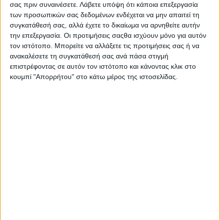
σας πριν συναινέσετε.
Λάβετε υπόψη ότι κάποια επεξεργασία
των προσωπικών σας δεδομένων ενδέχεται να μην απαιτεί τη
συγκατάθεσή σας, αλλά έχετε το δικαίωμα να αρνηθείτε αυτήν
την επεξεργασία. Οι προτιμήσεις σαςθα ισχύουν μόνο για αυτόν
Διακόσιες δύο
τον ιστότοπο. Μπορείτε να αλλάξετε τις προτιμήσεις σας ή να
(202) ομαδικές
ανακαλέσετε τη συγκατάθεσή σας ανά πάσα στιγμή
υποβολές, εκ των
επιστρέφοντας σε αυτόν τον ιστότοπο και κάνοντας κλικ στο
οποίων πενήντα
κουμπί "Απορρήτου" στο κάτω μέρος της ιστοσελίδας.
επτά (57) start-ups
και (εκατόν
σαράντα πέντε) 145 ώριμες oμάδες καινοτόμων ιδεών, με
έντεκα (11) διακριθέντες στον τελικό.
Με μεγάλη επιτυχία και συμμετοχή πραγματοποιήθηκε την
Κυριακή 11 Δεκεμβρίου στο Εθνικό Μετσόβιο Πολυτεχνείο για
6η φορά ο τελικός του GreenTech Challenge by ESU NTUA
2022, του μεγαλύτερου εθνικού προγράμματος πράσινης
καινοτομίας, με σκοπό την ανάδειξη των καλύτερων πράσινων
νεοφυών επιχειρήσεων και καινοτόμων ιδεών του φετινού
διαγωνισμού.