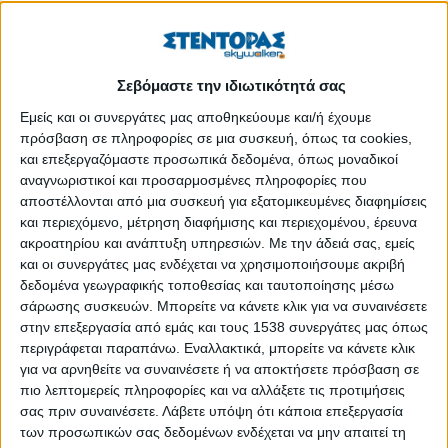
αγορά εργασίας.
Με βασικό μήνυμα το
“
It
’
s
On
”
, θα πραγματοποιηθεί
ταυτόχρονα σε Αθήνα και Θεσσαλονίκη την
Πέμπτη 9
Σεβόμαστε την ιδιωτικότητά σας
Φεβρουαρίου
και οι ώρες και για τις δύο πόλεις είναι
10:00-
Εμείς και οι συνεργάτες μας αποθηκεύουμε και/ή έχουμε
16:00
. Η δράση της
Αθήνας
θα λάβει χώρα στο
Wyndham
πρόσβαση σε πληροφορίες σε μια συσκευή, όπως τα cookies,
Grand
Athens
, ενώ αυτή της
Θεσσαλονίκης
στην
Αποθήκη
και επεξεργαζόμαστε προσωπικά δεδομένα, όπως μοναδικοί
Γ’, Προβλήτα Α’ στο Λιμάνι
.
αναγνωριστικοί και προσαρμοσμένες πληροφορίες που
αποστέλλονται από μια συσκευή για εξατομικευμένες διαφημίσεις
Η είσοδος είναι ελεύθερη για τους
και περιεχόμενο, μέτρηση διαφήμισης και περιεχομένου, έρευνα
ακροατηρίου και ανάπτυξη υπηρεσιών.
Με την άδειά σας, εμείς
ΠΕΡΙΣΣΌΤΕΡΑ...
και οι συνεργάτες μας ενδέχεται να χρησιμοποιήσουμε ακριβή
δεδομένα γεωγραφικής τοποθεσίας και ταυτοποίησης μέσω
σάρωσης συσκευών. Μπορείτε να κάνετε κλικ για να συναινέσετε
#JobDay Τουρισμού | Ξεκίνα τη σεζόν στις 10
στην επεξεργασία από εμάς και τους 1538 συνεργάτες μας όπως
Φεβρουαρίου
περιγράφεται παραπάνω. Εναλλακτικά, μπορείτε να κάνετε κλικ
για να αρνηθείτε να συναινέσετε ή να αποκτήσετε πρόσβαση σε
Δημοσιεύθηκε : Τετάρτη, 08 Φεβρουαρίου 2023 10:47
πιο λεπτομερείς πληροφορίες και να αλλάξετε τις προτιμήσεις
σας πριν συναινέσετε.
Λάβετε υπόψη ότι κάποια επεξεργασία
των προσωπικών σας δεδομένων ενδέχεται να μην απαιτεί τη