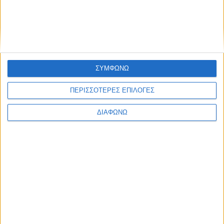
H Eπιστήμη στη σκηνή. Η Επιστήμη αλλιώς!
Δημοσιεύθηκε : Πέμπτη, 02 Φεβρουαρίου 2023 12:14
ΣΥΜΦΩΝΩ
Οι Science
ΠΕΡΙΣΣΟΤΕΡΕΣ ΕΠΙΛΟΓΕΣ
Reactors στο
πρώτο τους
ΔΙΑΦΩΝΩ
Stand-up Science
από τη φιλόξενη
σκηνή του «Πόλις»
Πού; Μαρίνου Αντύπα & Φιλοθέης 69Β (κοντά στον σταθμό
ΗΣΑΠ Ηρακλείου)