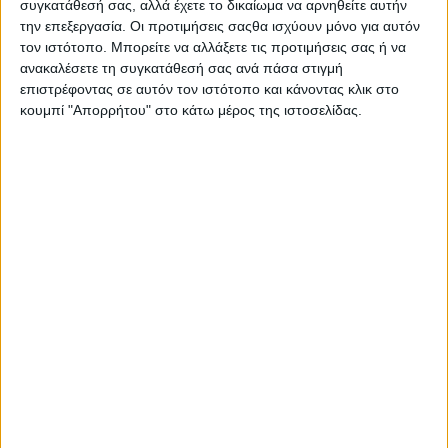
Μια ημερίδα με
συγκατάθεσή σας, αλλά έχετε το δικαίωμα να αρνηθείτε αυτήν
την επεξεργασία. Οι προτιμήσεις σαςθα ισχύουν μόνο για αυτόν
παρουσία
τον ιστότοπο. Μπορείτε να αλλάξετε τις προτιμήσεις σας ή να
επιχειρήσεων από
ανακαλέσετε τη συγκατάθεσή σας ανά πάσα στιγμή
τον κλάδο του
επιστρέφοντας σε αυτόν τον ιστότοπο και κάνοντας κλικ στο
τουρισμού,
κουμπί "Απορρήτου" στο κάτω μέρος της ιστοσελίδας.
συνεντεύξεις,
προσωπικό coaching και business photoshooting διοργανώνει
για άλλη μία χρονιά φέτος το
skywalker.gr
στο πλαίσιο των
δράσεών του «
Επί το Έργον
».
Θα πραγματοποιηθεί ταυτόχρονα σε Αθήνα και Θεσσαλονίκη,
δίνοντας τη δυνατότητα στο ενδιαφερόμενο κοινό των δύο
πόλεων να διεκδικήσει μια θέση εργασίας στον δυναμικό αυτό
χώρο.
Το
#
JobDay
Τουρισμού
στην Αθήνα θα λάβει χώρα στο
Wyndham Grand
Athens
και στη Θεσσαλονίκη στην
Αποθήκη Γ’, Προβλήτα Α’ στο Λιμάνι
. Η ημέρα διεξαγωγής
η
είναι η
Παρασκευή 10
Φεβρουαρίου 2023
και οι ώρες και για
τις δύο πόλεις είναι