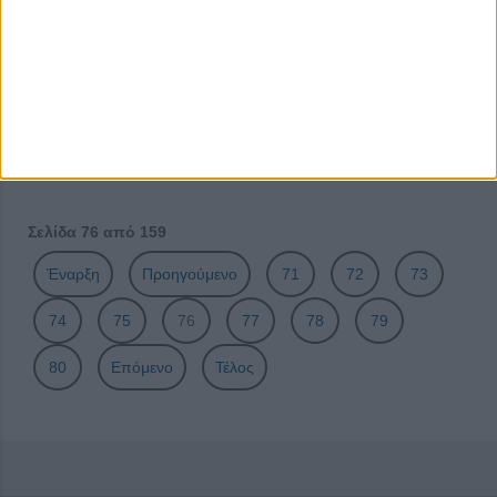
μουσικής στη σκηνή του Σταδίου Ειρήνης & Φιλίας!
Η Χειροτέχνικα επιστρέφει αναβαθμισμένη και με
διευρυμένο περιεχόμενο!
Digital Modern Shipping 2023: Έρχεται στις 15
Φεβρουαρίου!
Κάνε ένα δώρο στον εαυτό σου!
Σελίδα 76 από 159
Έναρξη
Προηγούμενο
71
72
73
74
75
76
77
78
79
80
Επόμενο
Τέλος