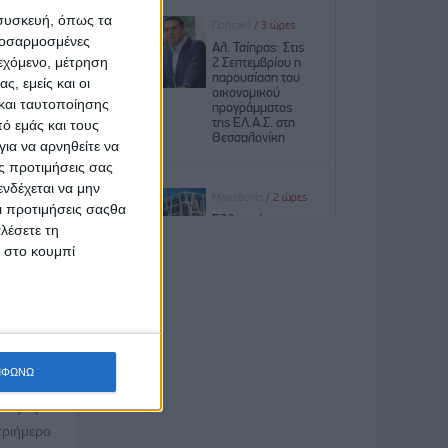
 συσκευή, όπως τα
προσαρμοσμένες
ο Κτήμα
ιεχόμενο, μέτρηση
ς, εμείς και οι
και ταυτοποίησης
ό εμάς και τους
ια να αρνηθείτε να
πιτυχία
ς προτιμήσεις σας
νού 1ου
νδέχεται να μην
 Yoga,
Οι προτιμήσεις σαςθα
 στην
λέσετε τη
θέση να
κ στο κουμπί
 στο 2ο
ο Κτήμα
ην υγεία
ΜΦΩΝΩ
υς κάθε
αλογισμό
τριήμερο