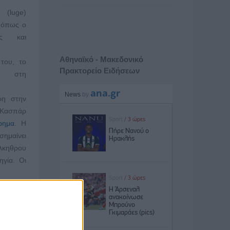
(luge)
(όπως ο
ρος και
Αθηναϊκό - Μακεδονικό
του, το
Πρακτορείο Ειδήσεων
h) στη
ρη στην
 Κασπάρ
ρημα
. Η
σημαίνει
έλκηθρου
γία. Οι