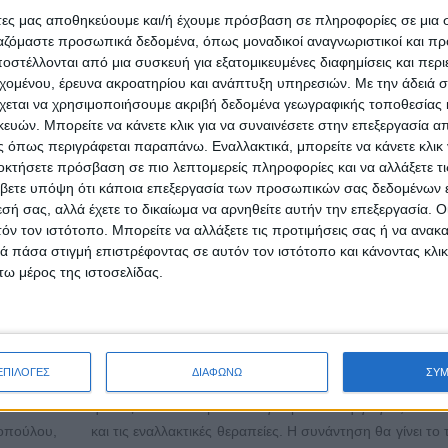
άτες μας αποθηκεύουμε και/ή έχουμε πρόσβαση σε πληροφορίες σε μια
ργαζόμαστε προσωπικά δεδομένα, όπως μοναδικοί αναγνωριστικοί και 
nce &
2ο Φεστιβάλ Γιόγκα στον Πύργο! 22-24 Ιουνίου στ
στέλλονται από μια συσκευή για εξατομικευμένες διαφημίσεις και περ
Ηλιοστάσι
εχομένου, έρευνα ακροατηρίου και ανάπτυξη υπηρεσιών.
Με την άδειά σα
χεται να χρησιμοποιήσουμε ακριβή δεδομένα γεωγραφικής τοποθεσίας 
Δημοσιεύθηκε : Δευτέρα, 11 Ιουνίου 2018 11:08
ών. Μπορείτε να κάνετε κλικ για να συναινέσετε στην επεξεργασία απ
 όπως περιγράφεται παραπάνω. Εναλλακτικά, μπορείτε να κάνετε κλικ γ
τυχία
Μετά την ε
οκτήσετε πρόσβαση σε πιο λεπτομερείς πληροφορίες και να αλλάξετε τι
η τελετή
του περσι
βετε υπόψη ότι κάποια επεξεργασία των προσωπικών σας δεδομένων ε
ιμητικών
Φεστιβάλ
εσή σας, αλλά έχετε το δικαίωμα να αρνηθείτε αυτήν την επεξεργασία. 
ων «HR
είμαστε
τόν τον ιστότοπο. Μπορείτε να αλλάξετε τις προτιμήσεις σας ή να ανακα
 Awards
ευχάριστη 
 πάσα στιγμή επιστρέφοντας σε αυτόν τον ιστότοπο και κάνοντας κλι
 οποία
σας ανακοινώσουμε και να σας προσκαλέσουμε
ω μέρος της ιστοσελίδας.
ιήθηκε
Φεστιβάλ Γιόγκα που θα λάβει χώρα στον Πύργο, στ
πτη 17
Ηλιοστάσι.
18 στο
Περισσότεροι από 25 δάσκαλοι γιόγκα και ειδικοί για τ
αρτου HR
ΕΠΙΛΟΓΕΣ
ΔΙΑΦΩΝΩ
ΣΥ
και την ευεξία προσκαλούν σε συνάντηση ανθρώπο
ηλικίας που επιθυμούν να γνωρίσουν τη γιόγκα, το δι
σοπούλου,
και τις εναλλακτικές θεραπείες. Η συνάντηση θα γίνει το 