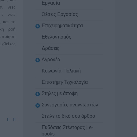
Εργασία
ύν νέες
Θέσεις Εργασίας
ις νέες
ς και τη
Επιχειρηματικότητα
ική ροή
οποίηση
Εθελοντισμός
υχθεί ως
Δράσεις
Αγρονέα
Κοινωνία-Πολιτική
Επιστήμη-Τεχνολογία
Στήλες με άποψη
Συνεργασίες αναγνωστών
Στείλε το δικό σου άρθρο
Εκδόσεις Στέντορας | e-
books