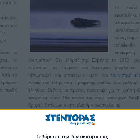
ο από το
Το λουτζ 
εφευρέθηκε 
ωταερίου
πλησιέστε
γαστήριο
μεγαλύτερος
ών
«συγγενής» 
ygio
bobsleig
ίσουν τα
φημισμένη
χεται… το
λουτρόπολη Σεν Μόριτζ της Ελβετίας το 1870, χά
mp στην
έμπνευση και επιμονή του δαιμόνιου ξενοδόχου
 Από τις
Μπαντρούτ, και αποτελεί κι αυτό ένα
τουριστικό εύ
 δροσερή
έννοια της λέξης είναι προφανής, καθώς στα γαλλικά 
α παιδιά
έλκηθρο. Βέβαια, οι πρώτες αναφορές για τη χρήση 
ανάγονται στον 15ο αιώνα και στην παγωμένη Νορβη
δρομείς ξαπλώνουν στο έλκηθρο ανάσκελα, με
ν και το
ΠΕΡΙΣΣΌΤΕΡΑ...
Σεβόμαστε την ιδιωτικότητά σας