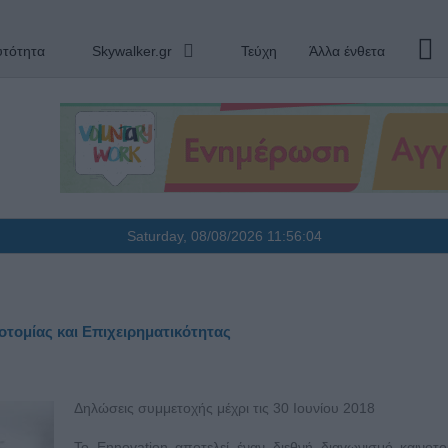
υτότητα
Skywalker.gr
Τεύχη
Άλλα ένθετα
Saturday, 08/08/2026
11:56:05
οτομίας και Επιχειρηματικότητας
Δηλώσεις συμμετοχής μέχρι τις 30 Ιουνίου 2018
Το Ennovation αποτελεί έναν διεθνή διαγωνισμό καινοτο