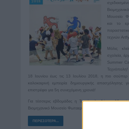
σχεδιασμέν
Βιομηχανικό
Μουσείο Φ
και το ερ
παραστατικ
τεχνών Artf
Μόλις κλε
σχολεία, έρ
Summer Ca
Τεχνόπολη!
18 Ιουνίου έως τις 13 Ιουλίου 2018, η πιο σούπερ
καλοκαιρινή εμπειρία δημιουργικής απασχόλησης γι
επιστρέφει για 5η συνεχόμενη χρονιά!
Για τέσσερις εβδομάδες η Τεχνόπολη Δήμου Αθηναίω
Βιομηχανικό Μουσείο Φωταερίου, σε συνεργασία με το
ΠΕΡΙΣΣΌΤΕΡΑ...