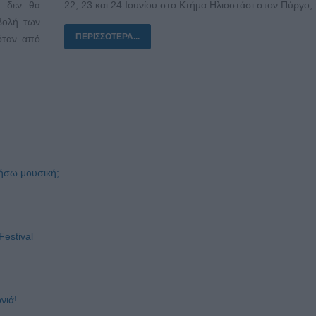
ι δεν θα
22, 23 και 24 Ιουνίου στο Κτήμα Ηλιοστάσι στον Πύργο, 
βολή των
ΠΕΡΙΣΣΌΤΕΡΑ...
όταν από
νήσω μουσική;
Festival
νιά!