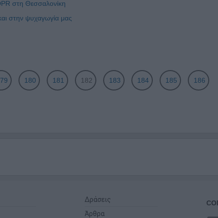
GDPR στη Θεσσαλονίκη
και στην ψυχαγωγία μας
79
180
181
182
183
184
185
186
Δράσεις
CO
Άρθρα