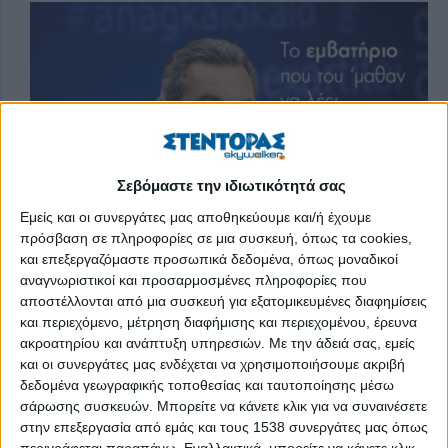
Σεβόμαστε την ιδιωτικότητά σας
Εμείς και οι συνεργάτες μας αποθηκεύουμε και/ή έχουμε
πρόσβαση σε πληροφορίες σε μια συσκευή, όπως τα cookies,
και επεξεργαζόμαστε προσωπικά δεδομένα, όπως μοναδικοί
αναγνωριστικοί και προσαρμοσμένες πληροφορίες που
«Η Ελλάδα θεωρεί τις ΗΠΑ στρατηγικό εταίρο και σύμμαχο, τον
αποστέλλονται από μια συσκευή για εξατομικευμένες διαφημίσεις
μοναδικό, θα τολμούσα να πω. Είναι σημαντικό για την Ελλάδα
και περιεχόμενο, μέτρηση διαφήμισης και περιεχομένου, έρευνα
οι ΗΠΑ να αναπτύξουν στρατιωτικές δυνάμεις στη χώρα σε μια
ακροατηρίου και ανάπτυξη υπηρεσιών.
Με την άδειά σας, εμείς
πιο μόνιμη βάση, όχι μόνο στον Κόλπο της Σούδας, αλλά
και οι συνεργάτες μας ενδέχεται να χρησιμοποιήσουμε ακριβή
επίσης στη Λάρισα, στον Βόλο, στην Αλεξανδρούπολη…»
δεδομένα γεωγραφικής τοποθεσίας και ταυτοποίησης μέσω
σάρωσης συσκευών. Μπορείτε να κάνετε κλικ για να συναινέσετε
Πάνος Καμμένος σε δηλώσεις κατά τη συνάντηση με τον
στην επεξεργασία από εμάς και τους 1538 συνεργάτες μας όπως
υπουργό Άμυνας των ΗΠΑ, 10 Οκτωβρίου 2018