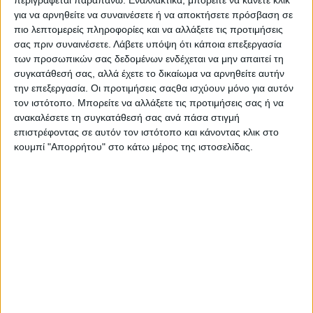
περιγράφεται παραπάνω. Εναλλακτικά, μπορείτε να κάνετε κλικ
για να αρνηθείτε να συναινέσετε ή να αποκτήσετε πρόσβαση σε
Και ο τελευταίος να κλείσει την πόρτα
πιο λεπτομερείς πληροφορίες και να αλλάξετε τις προτιμήσεις
σας πριν συναινέσετε.
Λάβετε υπόψη ότι κάποια επεξεργασία
«…Κοιτάξτε, υπάρχουν δομές τέτοιες οι οποίες θα ήταν πολύ
των προσωπικών σας δεδομένων ενδέχεται να μην απαιτεί τη
ενδιαφέρον για την Ελλάδα να έρθουν κοντά μας. Μην ξεχνάτε
συγκατάθεσή σας, αλλά έχετε το δικαίωμα να αρνηθείτε αυτήν
ότι έχουμε πλέον μπει σε μια περίοδο που έχουμε νέα είδη
την επεξεργασία. Οι προτιμήσεις σαςθα ισχύουν μόνο για αυτόν
απειλών. Υπάρχει ο κυβερνοπόλεμος, υπάρχουν οι
τον ιστότοπο. Μπορείτε να αλλάξετε τις προτιμήσεις σας ή να
ανακαλέσετε τη συγκατάθεσή σας ανά πάσα στιγμή
δορυφορικές πληροφορίες, υπάρχουν πάρα πολλά
επιστρέφοντας σε αυτόν τον ιστότοπο και κάνοντας κλικ στο
κουμπί "Απορρήτου" στο κάτω μέρος της ιστοσελίδας.
ΔΙΑΒΆΣΤΕ ΠΕΡΙΣΣΌΤΕΡΑ: ΤΟ ΕΜΒΑΤΉΡΙΟ ΠΟΥ ΤΟΥ ’ΜΑΘΑΝ
ΝΑ ΛΈΕΙ
Κατηγορία:
Curriculum Vitae
Δημοσιεύθηκε : Παρασκευή, 12 Οκτωβρίου 2018 11:10
Γράφτηκε από τον/την Anna Venieri
Εμφανίσεις: 3922
Όποιος πιστεύει ότι