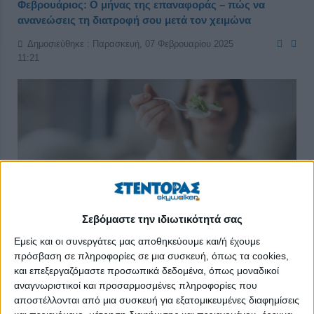
Φεβρουάριος: Ο μήνας της επαναφοράς – πώς να
ανανεώσεις τη διατροφή σου μετά τον χειμώνα
Δημοσιεύθηκε : Παρασκευή, 07 Φεβρουαρίου 2025
11:21
Σεβόμαστε την ιδιωτικότητά σας
Εμείς και οι συνεργάτες μας αποθηκεύουμε και/ή έχουμε
πρόσβαση σε πληροφορίες σε μια συσκευή, όπως τα cookies,
και επεξεργαζόμαστε προσωπικά δεδομένα, όπως μοναδικοί
αναγνωριστικοί και προσαρμοσμένες πληροφορίες που
αποστέλλονται από μια συσκευή για εξατομικευμένες διαφημίσεις
Ο Φεβρουάριος είναι ένας μεταβατικός μήνας. Αφήνει πίσω του