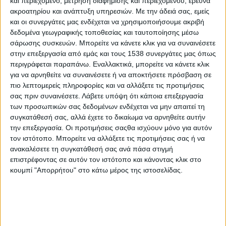
και περιεχόμενο, μέτρηση διαφήμισης και περιεχομένου, έρευνα
την καρδιά του χειμώνα, μας φέρνει πιο κοντά στην άνοιξη και
ακροατηρίου και ανάπτυξη υπηρεσιών.
Με την άδειά σας, εμείς
είναι η ιδανική περίοδος για να ανανεώσουμε τις διατροφικές
και οι συνεργάτες μας ενδέχεται να χρησιμοποιήσουμε ακριβή
μας συνήθειες. Αν οι γιορτές και οι κρύες μέρες του Ιανουαρίου
δεδομένα γεωγραφικής τοποθεσίας και ταυτοποίησης μέσω
σε παρέσυραν σε πιο πλούσιες ή βαριές διατροφικές επιλογές,
σάρωσης συσκευών. Μπορείτε να κάνετε κλικ για να συναινέσετε
τώρα είναι η ευκαιρία να επανέλθεις με ισορροπημένο και
στην επεξεργασία από εμάς και τους 1538 συνεργάτες μας όπως
υγιεινό τρόπο!
περιγράφεται παραπάνω. Εναλλακτικά, μπορείτε να κάνετε κλικ
για να αρνηθείτε να συναινέσετε ή να αποκτήσετε πρόσβαση σε
Γιατί ο Φεβρουάριος είναι ο κατάλληλος μήνας για μια
πιο λεπτομερείς πληροφορίες και να αλλάξετε τις προτιμήσεις
διατροφική επανεκκίνηση;
σας πριν συναινέσετε.
Λάβετε υπόψη ότι κάποια επεξεργασία
των προσωπικών σας δεδομένων ενδέχεται να μην απαιτεί τη
📌
Λιγότερες διατροφικές «παγίδες»
συγκατάθεσή σας, αλλά έχετε το δικαίωμα να αρνηθείτε αυτήν
Οι γιορτές έχουν τελειώσει και απέχουμε αρκετούς μήνες από
την επεξεργασία. Οι προτιμήσεις σαςθα ισχύουν μόνο για αυτόν
τον ιστότοπο. Μπορείτε να αλλάξετε τις προτιμήσεις σας ή να
το καλοκαίρι. Δεν υπάρχουν πια ατέλειωτα οικογενειακά
ανακαλέσετε τη συγκατάθεσή σας ανά πάσα στιγμή
τραπέζια γεμάτα λιπαρά φαγητά και γλυκά, οπότε είναι πιο
επιστρέφοντας σε αυτόν τον ιστότοπο και κάνοντας κλικ στο
εύκολο να ακολουθήσουμε ένα ισορροπημένο πρόγραμμα.
κουμπί "Απορρήτου" στο κάτω μέρος της ιστοσελίδας.
📌
Τα εποχικά τρόφιμα είναι σύμμαχοί μας
Ο Φεβρουάριος μας προσφέρει εξαιρετικές τροφές για ενίσχυση
του ανοσοποιητικού και αποτοξίνωση, όπως τα εσπεριδοειδή,
τα παντζάρια, το μπρόκολο και το κουνουπίδι.