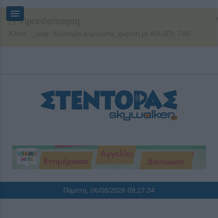
Προειδοποίηση
JUser: :_load: Αδυναμία φόρτωσης χρήστη με Α/Α (ID): 740
Πέμπτη, 06/08/2026
09:27:35