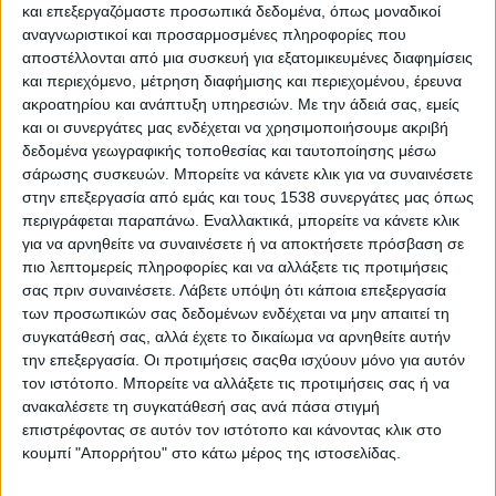
κατοίκους και εργαζόμενους των περιοχών που βρίσκονται
και επεξεργαζόμαστε προσωπικά δεδομένα, όπως μοναδικοί
αναγνωριστικοί και προσαρμοσμένες πληροφορίες που
κοντά στα μέτωπα των πυρκαγιών αλλά και όλους όσοι
αποστέλλονται από μια συσκευή για εξατομικευμένες διαφημίσεις
εκτίθενται στον καπνό και τα αιωρούμενα σωματίδια,
και περιεχόμενο, μέτρηση διαφήμισης και περιεχομένου, έρευνα
αναφορικά με τις πιθανές συνέπειες και τους τρόπους
ακροατηρίου και ανάπτυξη υπηρεσιών.
Με την άδειά σας, εμείς
προστασίας.
και οι συνεργάτες μας ενδέχεται να χρησιμοποιήσουμε ακριβή
δεδομένα γεωγραφικής τοποθεσίας και ταυτοποίησης μέσω
Βασικές οδηγίες σε συνθήκες επιβάρυνσης της
σάρωσης συσκευών. Μπορείτε να κάνετε κλικ για να συναινέσετε
ατμόσφαιρας από καπνό φωτιάς
στην επεξεργασία από εμάς και τους 1538 συνεργάτες μας όπως
περιγράφεται παραπάνω. Εναλλακτικά, μπορείτε να κάνετε κλικ
- Άμεση απομάκρυνση από την εστία της φωτιάς.
για να αρνηθείτε να συναινέσετε ή να αποκτήσετε πρόσβαση σε
πιο λεπτομερείς πληροφορίες και να αλλάξετε τις προτιμήσεις
- Πλήρης αποφυγή μετακινήσεων για τους ανθρώπους με
σας πριν συναινέσετε.
Λάβετε υπόψη ότι κάποια επεξεργασία
σοβαρά υποκείμενα νοσήματα, τους ηλικιωμένους, τα παιδιά
των προσωπικών σας δεδομένων ενδέχεται να μην απαιτεί τη
και τις εγκύους.
συγκατάθεσή σας, αλλά έχετε το δικαίωμα να αρνηθείτε αυτήν
την επεξεργασία. Οι προτιμήσεις σαςθα ισχύουν μόνο για αυτόν
- Παραμονή όσο το δυνατόν σε κλειστούς χώρους με κλειστά
τον ιστότοπο. Μπορείτε να αλλάξετε τις προτιμήσεις σας ή να
παράθυρα και πόρτες. Η χρήση κλιματισμού ανακυκλώνει τον
ανακαλέσετε τη συγκατάθεσή σας ανά πάσα στιγμή
αέρα του δωματίου και ενθαρρύνεται σε συνθήκες υψηλής
επιστρέφοντας σε αυτόν τον ιστότοπο και κάνοντας κλικ στο
θερμοκρασίας περιβάλλοντος, με την προϋπόθεση ότι το
κουμπί "Απορρήτου" στο κάτω μέρος της ιστοσελίδας.
δωμάτιο είναι και μπορεί να παραμείνει προστατευμένο από