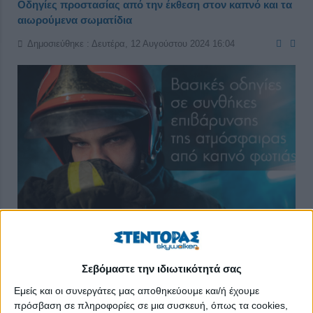
Οδηγίες προστασίας από την έκθεση στον καπνό και τα
αιωρούμενα σωματίδια
Δημοσιεύθηκε : Δευτέρα, 12 Αυγούστου 2024 16:04
Σεβόμαστε την ιδιωτικότητά σας
Εμείς και οι συνεργάτες μας αποθηκεύουμε και/ή έχουμε
Η Ελληνική Πνευμονολογική Εταιρεία ενημερώνει τους
πρόσβαση σε πληροφορίες σε μια συσκευή, όπως τα cookies,