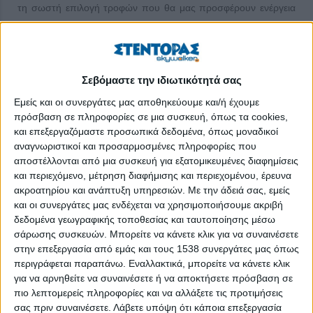
τη σωστή επιλογή τροφών που θα μας προσφέρουν ενέργεια
και θα μας διατηρούν δροσερούς και υγιείς. Παρακάτω
παρουσιάζονται μερικές ιδέες για καλοκαιρινά πρωινά γεύματα
που συνδυάζουν γεύση και θρεπτική αξία.
Σεβόμαστε την ιδιωτικότητά σας
Smoothie bowl με φρούτα και σπόρους
Εμείς και οι συνεργάτες μας αποθηκεύουμε και/ή έχουμε
Υλικά:
πρόσβαση σε πληροφορίες σε μια συσκευή, όπως τα cookies,
και επεξεργαζόμαστε προσωπικά δεδομένα, όπως μοναδικοί
• 1 φλιτζάνι κατεψυγμένες φράουλες
αναγνωριστικοί και προσαρμοσμένες πληροφορίες που
αποστέλλονται από μια συσκευή για εξατομικευμένες διαφημίσεις
• 1 μπανάνα
και περιεχόμενο, μέτρηση διαφήμισης και περιεχομένου, έρευνα
ακροατηρίου και ανάπτυξη υπηρεσιών.
Με την άδειά σας, εμείς
• 1/2 φλιτζάνι γιαούρτι (Προτιμήστε ελληνικό
και οι συνεργάτες μας ενδέχεται να χρησιμοποιήσουμε ακριβή
γιαούρτι για περισσότερη πρωτεΐνη.)
δεδομένα γεωγραφικής τοποθεσίας και ταυτοποίησης μέσω
σάρωσης συσκευών. Μπορείτε να κάνετε κλικ για να συναινέσετε
• 1/2 φλιτζάνι γάλα αμυγδάλου
στην επεξεργασία από εμάς και τους 1538 συνεργάτες μας όπως
περιγράφεται παραπάνω. Εναλλακτικά, μπορείτε να κάνετε κλικ
• 1 κουταλιά της σούπας σπόροι chia
για να αρνηθείτε να συναινέσετε ή να αποκτήσετε πρόσβαση σε
• 1 κουταλιά της σούπας μέλι (προαιρετικά)
πιο λεπτομερείς πληροφορίες και να αλλάξετε τις προτιμήσεις
σας πριν συναινέσετε.
Λάβετε υπόψη ότι κάποια επεξεργασία