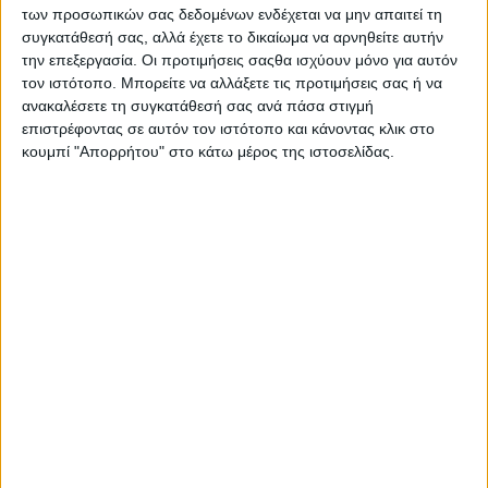
Για την επικάλυψη:
των προσωπικών σας δεδομένων ενδέχεται να μην απαιτεί τη
συγκατάθεσή σας, αλλά έχετε το δικαίωμα να αρνηθείτε αυτήν
• φρέσκα φρούτα (π.χ. μύρτιλα, ακτινίδια,
την επεξεργασία. Οι προτιμήσεις σαςθα ισχύουν μόνο για αυτόν
φράουλες)
τον ιστότοπο. Μπορείτε να αλλάξετε τις προτιμήσεις σας ή να
ανακαλέσετε τη συγκατάθεσή σας ανά πάσα στιγμή
• σπόροι chia ή λιναρόσπορος
επιστρέφοντας σε αυτόν τον ιστότοπο και κάνοντας κλικ στο
κουμπί "Απορρήτου" στο κάτω μέρος της ιστοσελίδας.
• γκρανόλα
Οδηγίες:
1. Αναμείξτε τις κατεψυγμένες φράουλες, την
μπανάνα, το γιαούρτι, το γάλα αμυγδάλου, τους σπόρους chia
και το μέλι σε ένα μπλέντερ μέχρι να γίνουν ένα ομοιόμορφο
μείγμα.
2. Ρίξτε το μείγμα σε ένα μπολ.
3. Προσθέστε την επικάλυψη της επιλογής σας.
4. Σερβίρετε αμέσως, και απολαύστε ένα δροσιστικό
και θρεπτικό πρωινό.