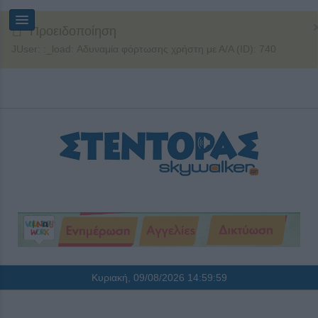
Προειδοποίηση
JUser: :_load: Αδυναμία φόρτωσης χρήστη με Α/Α (ID): 740
Κυριακή, 09/08/2026
15:00:00