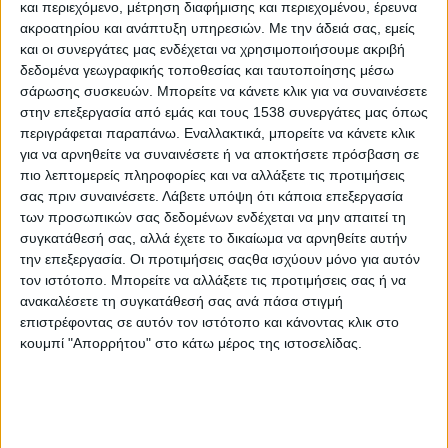
και περιεχόμενο, μέτρηση διαφήμισης και περιεχομένου, έρευνα
να αποκτά ολοένα και αυξανόμενη επιρροή. Σε αυτό το άρθρο,
ακροατηρίου και ανάπτυξη υπηρεσιών.
Με την άδειά σας, εμείς
θα εξετάσουμε τη σχέση ανάμεσα στην υπερβολή αναφορικά
και οι συνεργάτες μας ενδέχεται να χρησιμοποιήσουμε ακριβή
με τον χειρισμό των γονέων και την παιδική παχυσαρκία,
δεδομένα γεωγραφικής τοποθεσίας και ταυτοποίησης μέσω
καθώς και πιθανούς τρόπους διαχείρισης και αλλαγής της
σάρωσης συσκευών. Μπορείτε να κάνετε κλικ για να συναινέσετε
κατάστασης για να αποφευχθούν η παχυσαρκία και η
στην επεξεργασία από εμάς και τους 1538 συνεργάτες μας όπως
υπερφαγική συμπεριφορά των παιδιών.
περιγράφεται παραπάνω. Εναλλακτικά, μπορείτε να κάνετε κλικ
για να αρνηθείτε να συναινέσετε ή να αποκτήσετε πρόσβαση σε
Η υπερβολή στη στάση των γονέων αποτελεί έναν σημαντικό
πιο λεπτομερείς πληροφορίες και να αλλάξετε τις προτιμήσεις
παράγοντα που συμβάλλει στην εμφάνιση της παιδικής
σας πριν συναινέσετε.
Λάβετε υπόψη ότι κάποια επεξεργασία
παχυσαρκίας. Όταν οι γονείς δίνουν υπερβολική προσοχή στη
των προσωπικών σας δεδομένων ενδέχεται να μην απαιτεί τη
συγκατάθεσή σας, αλλά έχετε το δικαίωμα να αρνηθείτε αυτήν
διατροφή των παιδιών, μπορεί να δημιουργηθεί ένα αρνητικό
την επεξεργασία. Οι προτιμήσεις σαςθα ισχύουν μόνο για αυτόν
περιβάλλον που ενθαρρύνει την υπερφαγία. Τα παιδιά μπορεί
τον ιστότοπο. Μπορείτε να αλλάξετε τις προτιμήσεις σας ή να
να αντιληφθούν αυτή την προσοχή ως πίεση και να
ανακαλέσετε τη συγκατάθεσή σας ανά πάσα στιγμή
αντιδράσουν με αυξημένη κατανάλωση τροφής, ακόμα και όταν
επιστρέφοντας σε αυτόν τον ιστότοπο και κάνοντας κλικ στο
δεν νιώθουν πραγματική πείνα.
κουμπί "Απορρήτου" στο κάτω μέρος της ιστοσελίδας.
Για να αλλάξει αυτή η κατάσταση, οι γονείς μπορούν να
υιοθετήσουν μια πιο ισορροπημένη προσέγγιση. Αντί να
επικεντρώνονται αποκλειστικά στη διατροφή, μπορούν να
προωθήσουν έναν υγιεινό τρόπο ζωής γενικότερα. Αυτός ο