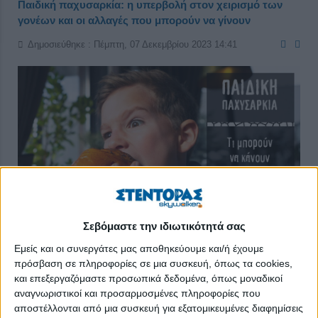
Παιδική παχυσαρκία: η υπερβολή στον χειρισμό των
γονέων και οι αλλαγές που μπορούν να γίνουν
Δημοσιεύθηκε : Πέμπτη, 07 Δεκεμβρίου 2023 14:41
Σεβόμαστε την ιδιωτικότητά σας
Εμείς και οι συνεργάτες μας αποθηκεύουμε και/ή έχουμε
πρόσβαση σε πληροφορίες σε μια συσκευή, όπως τα cookies,
και επεξεργαζόμαστε προσωπικά δεδομένα, όπως μοναδικοί
Η παιδική παχυσαρκία αποτελεί ένα σοβαρό παγκόσμιο
αναγνωριστικοί και προσαρμοσμένες πληροφορίες που
πρόβλημα υγείας, με την υπερβολή στον χειρισμό των γονέων
αποστέλλονται από μια συσκευή για εξατομικευμένες διαφημίσεις