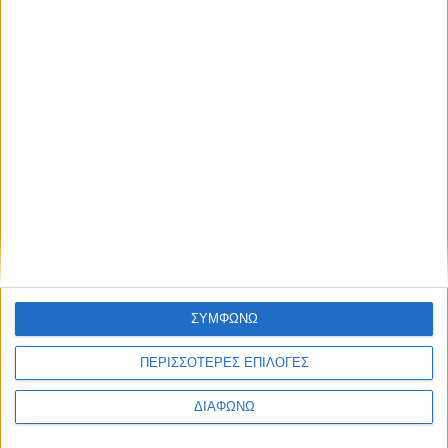
• Ένα σάντουιτς με γαλοπούλα ή κοτόπουλο,
φρέσκα λαχανικά και λίγη μαγιονέζα σε ολικής αλέσεως ψωμί
• Φρέσκα φρούτα, όπως φράουλες ή ακτινίδιο
• Ένα γιαούρτι πλήρες σε λιπαρά
Διάλειμμα:
Ένα μικρό σνακ, όπως μία μπανάνα ή ένα μήλο
Απογευματινό:
• Ένα μπολ με δημητριακά ολικής αλέσεως και γάλα
με χαμηλά λιπαρά
ΣΥΜΦΩΝΩ
• Ένα φρούτο, όπως πορτοκάλι ή αχλάδι
ΠΕΡΙΣΣΟΤΕΡΕΣ ΕΠΙΛΟΓΕΣ
Βραδινό:
ΔΙΑΦΩΝΩ
• Ψητό κοτόπουλο ή ψάρι με ψητά λαχανικά (π.χ.