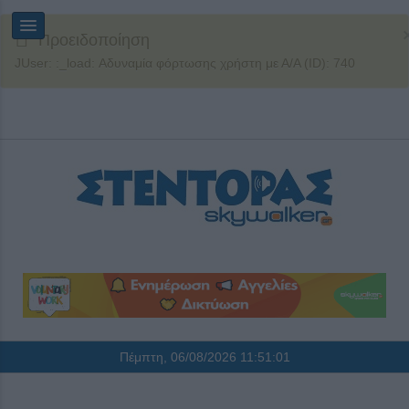
Προειδοποίηση
JUser: :_load: Αδυναμία φόρτωσης χρήστη με Α/Α (ID): 740
Πέμπτη, 06/08/2026
11:51:01