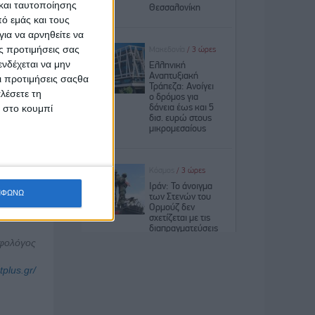
και ταυτοποίησης
διάφορων
ό εμάς και τους
ια να αρνηθείτε να
σμό σας.
ς προτιμήσεις σας
το λίπος
νδέχεται να μην
Οι προτιμήσεις σαςθα
λέσετε τη
άκια του
κ στο κουμπί
 ζάχαρης
εμφάνιση
ριέχουν
ΜΦΩΝΩ
μηλότερα
οφολόγος
etplus.gr/