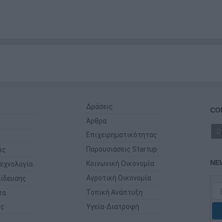
Δράσεις
CO
Άρθρα
Επιχειρηματικότητας
Παρουσιάσεις Startup
ις
NE
Κοινωνική Οικονομία
εχνολογία
Αγροτική Οικονομία
ίδευσης
Τοπική Ανάπτυξη
τα
ης
Υγεία-Διατροφή