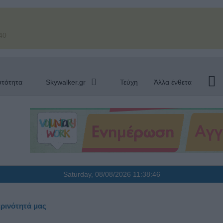
40
υτότητα
Skywalker.gr
Τεύχη
Άλλα ένθετα
Saturday, 08/08/2026
11:38:47
ρινότητά μας