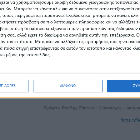
χεται να χρησιμοποιήσουμε ακριβή δεδομένα γεωγραφικής τοποθεσίας 
σμό με πολλές θερμίδες, επιπλέον εμποδίζει την απορρόφηση των 
ών. Μπορείτε να κάνετε κλικ για να συναινέσετε στην επεξεργασία απ
ν οργανισμό.
 όπως περιγράφεται παραπάνω. Εναλλακτικά, μπορείτε να κάνετε κλικ γ
από ζάχαρη και διάφορα χημικά, τα οποία είναι επιβλαβή για τον οργανι
οκτήσετε πρόσβαση σε πιο λεπτομερείς πληροφορίες και να αλλάξετε τι
πους. Όταν προέρχονται από αμιγή κομμάτια κρέατος, περιέχουν μόνο 
βετε υπόψη ότι κάποια επεξεργασία των προσωπικών σας δεδομένων ε
εσή σας, αλλά έχετε το δικαίωμα να αρνηθείτε αυτήν την επεξεργασία. 
ό δεν είναι ορατό με το γυμνό μάτι.
τόν τον ιστότοπο. Μπορείτε να αλλάξετε τις προτιμήσεις σας ή να ανακα
ος ενήλικας καταναλώνει σε καθημερινή βάση περίπου 18-22 κουταλ
 πάσα στιγμή επιστρέφοντας σε αυτόν τον ιστότοπο και κάνοντας κλι
μίδες ημερησίως). Καλό λοιπόν θα ήταν να ελέγχετε την ποσότητα της
ω μέρος της ιστοσελίδας.
εργασμένα τρόφιμα που περιέχουν κρυφή ζάχαρη.
 συχνά και σε μεγάλες ποσότητες, αποδεδειγμένα συμβάλλει στην 
γρήγορη πρόσληψη βάρους. Ειδικά τα τυριά πλούσια σε λιπαρά πε
ΕΠΙΛΟΓΕΣ
ΔΙΑΦΩΝΩ
ΣΥ
 λοιπόν τυριά με σύνεση και επιλέξτε τυριά, όσο τον δυνατόν με χα
Γράφει ο Βασίλης Ζήντρος | Διαιτολόγος – Διατρ
https://di