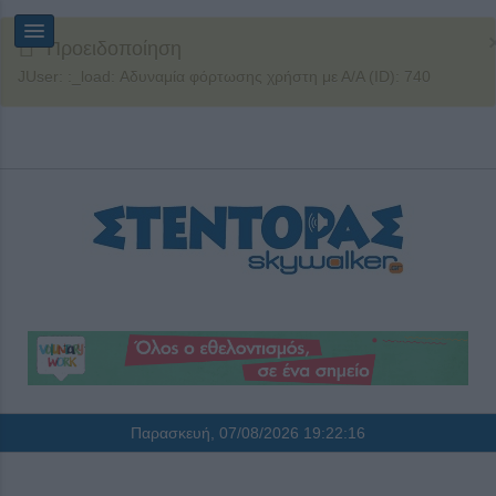
Προειδοποίηση
JUser: :_load: Αδυναμία φόρτωσης χρήστη με Α/Α (ID): 740
Παρασκευή, 07/08/2026
19:22:16