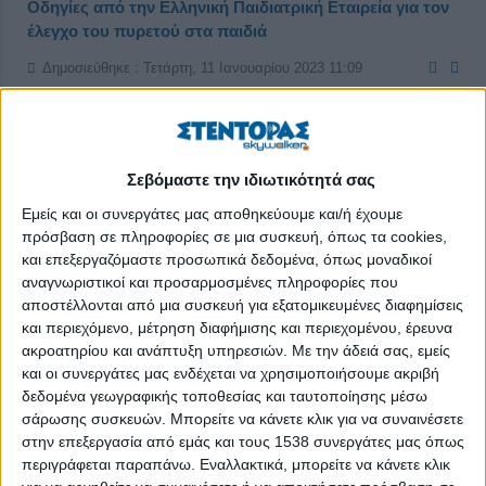
Οδηγίες από την Ελληνική Παιδιατρική Εταιρεία για τον
έλεγχο του πυρετού στα παιδιά
Δημοσιεύθηκε : Τετάρτη, 11 Ιανουαρίου 2023 11:09
Σεβόμαστε την ιδιωτικότητά σας
Εμείς και οι συνεργάτες μας αποθηκεύουμε και/ή έχουμε
πρόσβαση σε πληροφορίες σε μια συσκευή, όπως τα cookies,
και επεξεργαζόμαστε προσωπικά δεδομένα, όπως μοναδικοί
αναγνωριστικοί και προσαρμοσμένες πληροφορίες που
αποστέλλονται από μια συσκευή για εξατομικευμένες διαφημίσεις
και περιεχόμενο, μέτρηση διαφήμισης και περιεχομένου, έρευνα
ακροατηρίου και ανάπτυξη υπηρεσιών.
Με την άδειά σας, εμείς
και οι συνεργάτες μας ενδέχεται να χρησιμοποιήσουμε ακριβή
δεδομένα γεωγραφικής τοποθεσίας και ταυτοποίησης μέσω
σάρωσης συσκευών. Μπορείτε να κάνετε κλικ για να συναινέσετε
στην επεξεργασία από εμάς και τους 1538 συνεργάτες μας όπως
Οδηγίες για την πτώση του πυρετού στα παιδιά δίνει η
περιγράφεται παραπάνω. Εναλλακτικά, μπορείτε να κάνετε κλικ
Ελληνική Παιδιατρική Εταιρεία, γνωρίζοντας ότι υπάρχει έλλειψη