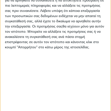
για να αρνηθείτε να συναινέσετε ή να αποκτήσετε πρόσβαση σε
πολλών φαρμάκων, ανάμεσα σε αυτά και αντιπυρετικών. "Οι
πιο λεπτομερείς πληροφορίες και να αλλάξετε τις προτιμήσεις
γονείς πρέπει να γνωρίζουν ότι ο υψηλός πυρετός (40ο C) το
σας πριν συναινέσετε.
Λάβετε υπόψη ότι κάποια επεξεργασία
μόνο που προκαλεί στο παιδί είναι ότι ο άρρωστος έχει πιο
των προσωπικών σας δεδομένων ενδέχεται να μην απαιτεί τη
πολλές αναπνοές, πιο πολλές σφίξεις και δεν νοιώθει καλά.
συγκατάθεσή σας, αλλά έχετε το δικαίωμα να αρνηθείτε αυτήν
Καμία άλλη βλαβερή επίπτωση δεν προκαλεί ο πυρετός. Μη
την επεξεργασία. Οι προτιμήσεις σαςθα ισχύουν μόνο για αυτόν
τον ιστότοπο. Μπορείτε να αλλάξετε τις προτιμήσεις σας ή να
φοβάστε τον υψηλό πυρετό. Ο υψηλός πυρετός είναι
ανακαλέσετε τη συγκατάθεσή σας ανά πάσα στιγμή
σύμμαχος μας και αναστέλλει τον πολλαπλασιασμό των ιών.
επιστρέφοντας σε αυτόν τον ιστότοπο και κάνοντας κλικ στο
κουμπί "Απορρήτου" στο κάτω μέρος της ιστοσελίδας.
Ρίχνουμε το πυρετό μόνο για να νοιώσει πιο άνετα ο
άρρωστος", αναφέρει η Ελληνική Παιδιατρική Εταιρεία. Για την
πτώση του πυρετού χρησιμοποιούμε αφ΄ενός απλά φυσικά
μέτρα και αφετέρου αντιπυρετικά φάρμακα, σημειώνει.
Τα φυσικά μέτρα είναι τα εξής:
1) Δεν σκεπάζουμε το παιδί με κουβέρτες και παπλώματα παρά
μόνο όταν έχει ρίγος. Διαφορετικά δεν το σκεπάζουμε, για να
φύγει η θερμοκρασία του σώματος προς το περιβάλλον.
2) Δεν φοράμε πολλά ρούχα στο παιδί. Το ντύνουμε όσο γίνεται