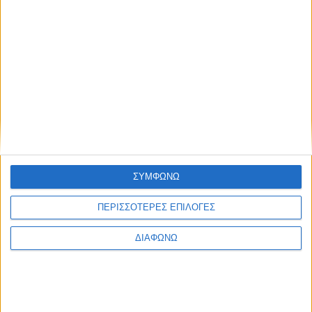
Για παιδιά άνω των 12 ετών χρησιμοποιούμε αναβράζοντα
δισκία ανά 5-6 ώρες. Παιδιά 6-12 ετών μπορούν να πάρουν
μισό αναβράζον δισκίο ανά 6ωρο. Για παιδιά 3-6 ετών
συμβουλευτείτε το παιδίατρο σας. Μπορείτε να διαλύσετε 1/2
δισκίο σε 80 ml νερού και να δώσετε στο παιδί 40 ml ανά
6ωρο. "Με αυτούς τους απλούς τρόπους μπορείτε να
αντιμετωπίσετε τον πυρετό, αρκεί να συνειδητοποιήσετε ότι ο
πυρετός δεν είναι επικίνδυνος όσο ψηλά και αν ανεβαίνει",
καταλήγει.
ΣΥΜΦΩΝΩ
ΑΠΕ-ΜΠΕ
ΠΕΡΙΣΣΟΤΕΡΕΣ ΕΠΙΛΟΓΕΣ
Share this post
ΔΙΑΦΩΝΩ