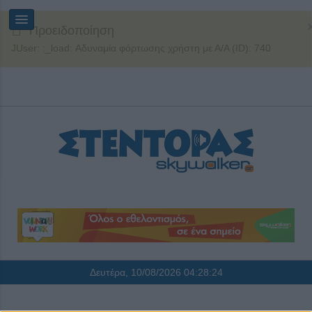
Προειδοποίηση
JUser: :_load: Αδυναμία φόρτωσης χρήστη με Α/Α (ID): 740
Δευτέρα, 10/08/2026
04:28:24