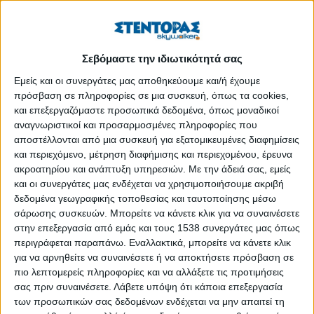
Αυξημένος ο κίνδυνος εγκεφαλικού για τους 20άρηδες
και 30άρηδες που πίνουν πολύ αλκοόλ, σύμφωνα με
νοτιοκορεατική έρευνα
Σεβόμαστε την ιδιωτικότητά σας
Δημοσιεύθηκε : Πέμπτη, 03 Νοεμβρίου 2022 11:22
Εμείς και οι συνεργάτες μας αποθηκεύουμε και/ή έχουμε
πρόσβαση σε πληροφορίες σε μια συσκευή, όπως τα cookies,
και επεξεργαζόμαστε προσωπικά δεδομένα, όπως μοναδικοί
αναγνωριστικοί και προσαρμοσμένες πληροφορίες που
αποστέλλονται από μια συσκευή για εξατομικευμένες διαφημίσεις
και περιεχόμενο, μέτρηση διαφήμισης και περιεχομένου, έρευνα
ακροατηρίου και ανάπτυξη υπηρεσιών.
Με την άδειά σας, εμείς
και οι συνεργάτες μας ενδέχεται να χρησιμοποιήσουμε ακριβή
δεδομένα γεωγραφικής τοποθεσίας και ταυτοποίησης μέσω
σάρωσης συσκευών. Μπορείτε να κάνετε κλικ για να συναινέσετε
στην επεξεργασία από εμάς και τους 1538 συνεργάτες μας όπως
περιγράφεται παραπάνω. Εναλλακτικά, μπορείτε να κάνετε κλικ
για να αρνηθείτε να συναινέσετε ή να αποκτήσετε πρόσβαση σε
πιο λεπτομερείς πληροφορίες και να αλλάξετε τις προτιμήσεις
σας πριν συναινέσετε.
Λάβετε υπόψη ότι κάποια επεξεργασία
των προσωπικών σας δεδομένων ενδέχεται να μην απαιτεί τη
Οι 20άρηδες και 30άρηδες που κάνουν μέτρια έως μεγάλη