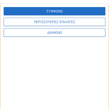
ΣΥΜΦΩΝΩ
Facebook Social Comments
ΠΕΡΙΣΣΟΤΕΡΕΣ ΕΠΙΛΟΓΕΣ
υγεία
άρθρο
Άσκηση
σεξ
ΔΙΑΦΩΝΩ
Προηγούμενο
Επόμενο