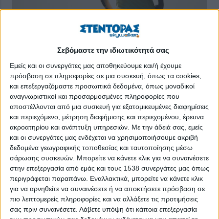
Σεβόμαστε την ιδιωτικότητά σας
Εμείς και οι συνεργάτες μας αποθηκεύουμε και/ή έχουμε
πρόσβαση σε πληροφορίες σε μια συσκευή, όπως τα cookies,
και επεξεργαζόμαστε προσωπικά δεδομένα, όπως μοναδικοί
αναγνωριστικοί και προσαρμοσμένες πληροφορίες που
αποστέλλονται από μια συσκευή για εξατομικευμένες διαφημίσεις
και περιεχόμενο, μέτρηση διαφήμισης και περιεχομένου, έρευνα
ακροατηρίου και ανάπτυξη υπηρεσιών.
Με την άδειά σας, εμείς
και οι συνεργάτες μας ενδέχεται να χρησιμοποιήσουμε ακριβή
Γράφει η Έλενα Κούτση
δεδομένα γεωγραφικής τοποθεσίας και ταυτοποίησης μέσω
σάρωσης συσκευών. Μπορείτε να κάνετε κλικ για να συναινέσετε
Επειδή η φυσική άσκηση καλυτερεύει την κυκλοφορία του
στην επεξεργασία από εμάς και τους 1538 συνεργάτες μας όπως
αίματος σε όλα τα σημεία του σώματος, συμπεριλαμβανομένων
περιγράφεται παραπάνω. Εναλλακτικά, μπορείτε να κάνετε κλικ
των γεννητικών οργάνων, φαίνεται λογικό να επηρεάζει θετικά
για να αρνηθείτε να συναινέσετε ή να αποκτήσετε πρόσβαση σε
και τη σεξουαλική δραστηριότητα.
πιο λεπτομερείς πληροφορίες και να αλλάξετε τις προτιμήσεις
σας πριν συναινέσετε.
Λάβετε υπόψη ότι κάποια επεξεργασία
Η μελέτη της Μασαχουσέτης με αντικείμενο τη σεξουαλική ζωή