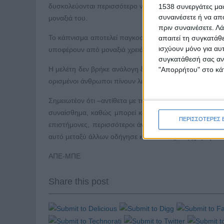
δυσκολεύονται περισσότερο να κόψουν το κάπνισμα. Αντίθ
1538 συνεργάτες μας
συναινέσετε ή να απ
μοναξιά του.
πριν συναινέσετε.
Λά
Το κάπνισμα αποτελεί παγκοσμίως την κυριότερη αιτία
απαιτεί τη συγκατάθ
ισχύουν μόνο για αυ
υποφέρουν από μοναξιά χρειάζονται πρόσθετη υποστήριξ
συγκατάθεσή σας ανά
Η μελέτη δεν βρήκε ανάλογη ξεκάθαρη σχέση μεταξύ μον
"Απορρήτου" στο κάτ
ορισμένοι άνθρωποι πίνουν λιγότερο όταν είναι μόνοι, 
Σημειωτέον ότι –αντίθετα με την κοινωνική απομόνωση, π
συναίσθημα, καθώς μπορεί κανείς να τη νιώθει ακόμ
ΠΕΡΙΣΣΟΤΕΡΕΣ 
επιστήμονες, περισσότεροι άνθρωποι σε όλο τον κόσ
αυτό μεταξύ άλλων οδήγησε και σε αυξημένη χρήση ουσιώ
ΑΠΕ-ΜΠΕ
Share this post