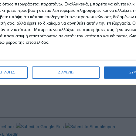
ετα, δεν φαίνεται να έχει βάση ότι όταν κανείς αρχίζει το τσιγάρο, αυξ
 όπως περιγράφεται παραπάνω. Εναλλακτικά, μπορείτε να κάνετε κλικ γ
οκτήσετε πρόσβαση σε πιο λεπτομερείς πληροφορίες και να αλλάξετε τι
βετε υπόψη ότι κάποια επεξεργασία των προσωπικών σας δεδομένων ε
 πρόωρου θανάτου, που θα μπορούσε να αποφευχθεί. Η μελέτη δείχνει 
εσή σας, αλλά έχετε το δικαίωμα να αρνηθείτε αυτήν την επεξεργασία. 
τόν τον ιστότοπο. Μπορείτε να αλλάξετε τις προτιμήσεις σας ή να ανακα
η για να κόψουν το τσιγάρο και έτσι να βελτιώσουν την υγεία τους.
 πάσα στιγμή επιστρέφοντας σε αυτόν τον ιστότοπο και κάνοντας κλι
αξιάς και χρήσης αλκοόλ, όπως με το τσιγάρο. Αυτό οφείλεται εν μέρει
ω μέρος της ιστοσελίδας.
ενώ άλλοι πίνουν περισσότερο.
ου έχει αντικειμενικά χαρακτηριστικά– η μοναξιά είναι κυρίως ένα υποκ
α κι αν περιβάλλεται από ανθρώπους. Η πανδημία συνέβαλε, σύμφωνα
ΕΠΙΛΟΓΕΣ
ΔΙΑΦΩΝΩ
ΣΥ
μο να βιώσουν τόσο μεγαλύτερη απομόνωση, όσο και μοναξιά. Το κ
ν (νικοτίνης, αλκοόλ κ.ά.) θα φανεί στην πορεία.