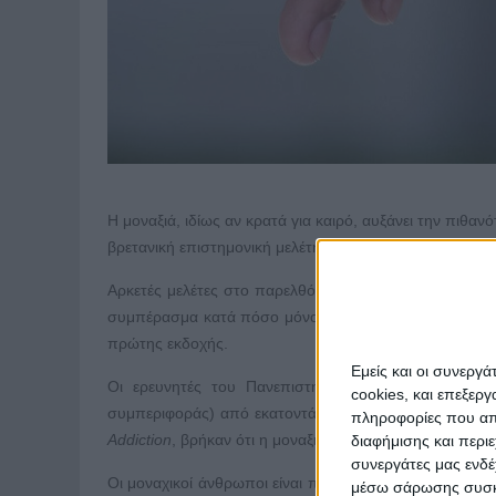
Η μοναξιά, ιδίως αν κρατά για καιρό, αυξάνει την πιθανό
βρετανική επιστημονική μελέτη.
Αρκετές μελέτες στο παρελθόν έχουν συσχετίσει τη μον
συμπέρασμα κατά πόσο μόνο η μοναξιά οδηγεί στο κάπ
πρώτης εκδοχής.
Εμείς και οι συνεργ
Οι ερευνητές του Πανεπιστημίου του Μπρίστολ, με
cookies, και επεξε
συμπεριφοράς) από εκατοντάδες χιλιάδες ανθρώπους κ
πληροφορίες που απο
Addiction
, βρήκαν ότι η μοναξιά οδηγεί σαφώς σε αυξη
διαφήμισης και περι
συνεργάτες μας ενδέ
Οι μοναχικοί άνθρωποι είναι πιθανότερο να αρχίσουν τ
μέσω σάρωσης συσκευ