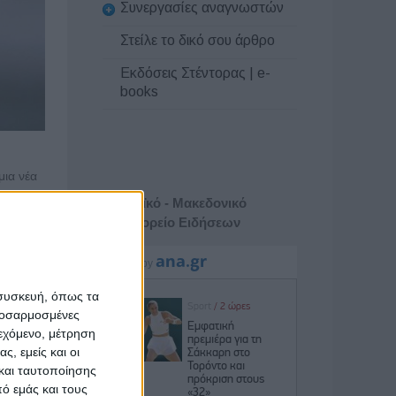
Συνεργασίες αναγνωστών
Στείλε το δικό σου άρθρο
Εκδόσεις Στέντορας | e-
books
μια νέα
Αθηναϊκό - Μακεδονικό
Πρακτορείο Ειδήσεων
οριστικό
υπέρ της
 συσκευή, όπως τα
ικά και
προσαρμοσμένες
ν ουσιών
ιεχόμενο, μέτρηση
ς, εμείς και οι
και ταυτοποίησης
πίσης να
ό εμάς και τους