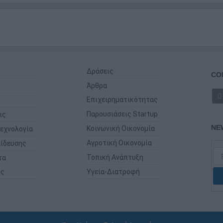
Δράσεις
CO
Άρθρα
Επιχειρηματικότητας
Παρουσιάσεις Startup
ις
NE
Κοινωνική Οικονομία
εχνολογία
Αγροτική Οικονομία
ίδευσης
Τοπική Ανάπτυξη
τα
ης
Υγεία-Διατροφή