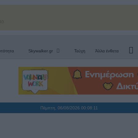
40
υτότητα
Skywalker.gr
Τεύχη
Άλλα ένθετα
Πέμπτη, 06/08/2026
00:08:12