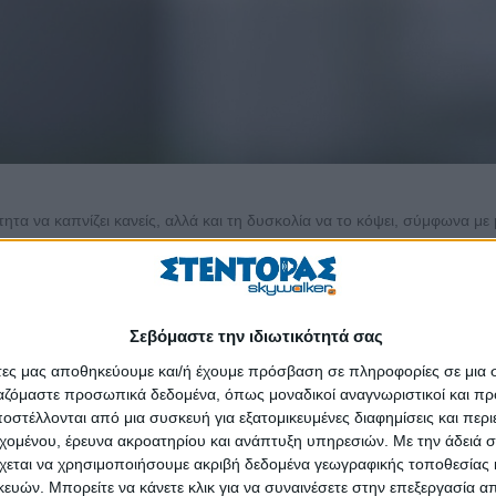
τητα να καπνίζει κανείς, αλλά και τη δυσκολία να το κόψει, σύμφωνα με 
αξιά με το κάπνισμα, αλλά έως τώρα είχε αποδειχθεί δύσκολο να βγει 
νισμα ή συμβαίνει και το αντίστροφο. Η νέα μελέτη τάσσεται σαφώς 
Σεβόμαστε την ιδιωτικότητά σας
άτες μας αποθηκεύουμε και/ή έχουμε πρόσβαση σε πληροφορίες σε μια
 επικεφαλής τη δρα Ρόμπιν Γούτον, που ανέλυσαν στοιχεία (γενετ
ργαζόμαστε προσωπικά δεδομένα, όπως μοναδικοί αναγνωριστικοί και 
αι έκαναν τη σχετική δημοσίευση στο περιοδικό για θέματα εθιστικώ
στέλλονται από μια συσκευή για εξατομικευμένες διαφημίσεις και περ
μένο κάπνισμα.
εχομένου, έρευνα ακροατηρίου και ανάπτυξη υπηρεσιών.
Με την άδειά σα
χεται να χρησιμοποιήσουμε ακριβή δεδομένα γεωγραφικής τοποθεσίας 
ο τσιγάρο, να καπνίζουν περισσότερα τσιγάρα μέσα στη μέρα, καθώς ε
ών. Μπορείτε να κάνετε κλικ για να συναινέσετε στην επεξεργασία απ