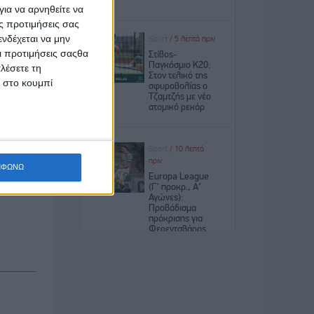
άνεται η
ια να αρνηθείτε να
ς προτιμήσεις σας
νδέχεται να μην
ότι όσοι
Οι προτιμήσεις σαςθα
λέσετε τη
κ στο κουμπί
 στο ότι
ειμενικό
 με τους
ΜΦΩΝΩ
ατά πόσο