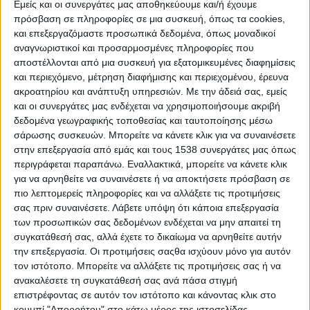
Υποσυνείδητα, ως θηλαστικά που είμαστε, αποφεύγουμε τον
Εμείς και οι συνεργάτες μας αποθηκεύουμε και/ή έχουμε
πρόσβαση σε πληροφορίες σε μια συσκευή, όπως τα cookies,
πόνο και κυνηγάμε την ηδονή. Οι αξίες ηδονής είναι εκείνες
και επεξεργαζόμαστε προσωπικά δεδομένα, όπως μοναδικοί
προς τις οποίες μας αρέσει να κινούμαστε και περιλαμβάνουν
αναγνωριστικοί και προσαρμοσμένες πληροφορίες που
συναισθηματικά βιώματα όπως η αγάπη, η χαρά, η ασφάλεια, η
αποστέλλονται από μια συσκευή για εξατομικευμένες διαφημίσεις
ελευθερία, το πάθος, η γαλήνη κ.λπ.
και περιεχόμενο, μέτρηση διαφήμισης και περιεχομένου, έρευνα
ακροατηρίου και ανάπτυξη υπηρεσιών.
Με την άδειά σας, εμείς
Οι αξίες πόνου είναι εκείνες τις οποίες θέλουμε να αποφύγουμε,
και οι συνεργάτες μας ενδέχεται να χρησιμοποιήσουμε ακριβή
όπως η απόρριψη, η κατάθλιψη, η μοναξιά κ.λπ.
δεδομένα γεωγραφικής τοποθεσίας και ταυτοποίησης μέσω
σάρωσης συσκευών. Μπορείτε να κάνετε κλικ για να συναινέσετε
Καθώς λοιπόν καθημερινά παίρνεις αποφάσεις για να δράσεις,
στην επεξεργασία από εμάς και τους 1538 συνεργάτες μας όπως
υπολογίζεις εάν οι πράξεις σου θα σου φέρουν πόνο ή ηδονή
περιγράφεται παραπάνω. Εναλλακτικά, μπορείτε να κάνετε κλικ
και πάντα πράττεις αυτό που θα σε φέρει πιο κοντά στην
για να αρνηθείτε να συναινέσετε ή να αποκτήσετε πρόσβαση σε
ηδονή, αποφεύγοντας τον πόνο.
πιο λεπτομερείς πληροφορίες και να αλλάξετε τις προτιμήσεις
σας πριν συναινέσετε.
Λάβετε υπόψη ότι κάποια επεξεργασία
Οι αξίες προς τις οποίες κινείσαι ή αποφεύγεις έχουν δύο
των προσωπικών σας δεδομένων ενδέχεται να μην απαιτεί τη
υποκατηγορίες: τις αξίες σκοπού και τις αξίες μέσου. Οι αξίες
συγκατάθεσή σας, αλλά έχετε το δικαίωμα να αρνηθείτε αυτήν
σκοπού είναι οι συναισθηματικές καταστάσεις που πραγματικά
την επεξεργασία. Οι προτιμήσεις σαςθα ισχύουν μόνο για αυτόν
τον ιστότοπο. Μπορείτε να αλλάξετε τις προτιμήσεις σας ή να
επιδιώκεις. Οι αξίες μέσου είναι αυτές που νομίζεις ότι θα σου
ανακαλέσετε τη συγκατάθεσή σας ανά πάσα στιγμή
δώσουν αυτό που επιδιώκεις.
επιστρέφοντας σε αυτόν τον ιστότοπο και κάνοντας κλικ στο
κουμπί "Απορρήτου" στο κάτω μέρος της ιστοσελίδας.
Για παράδειγμα, μπορεί να θεωρείς ότι ένα αυτοκίνητο είναι