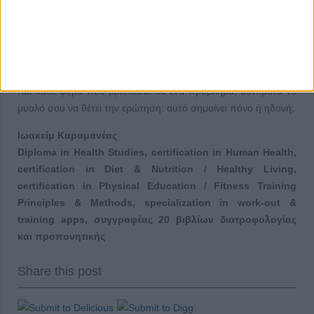
σου.
Επίσης να σου θυμίσω ότι οι επιτυχημένοι θεωρούν τα
προβλήματα προσωρινά, σε αντίθεση με τους αποτυχημένους,
που θεωρούν ακόμα και τα μικρότερα προβλήματα παντοτινά.
Και κάθε φορά που βρίσκεσαι σε ένα πρόβλημα, αυτόματα το
μυαλό σου να θέτει την ερώτηση: αυτό σημαίνει πόνο ή ηδονή;
Ιωακείμ Καραμανέας
Diploma in Health Studies, certification in Human Health,
certification in Diet & Nutrition / Healthy Living,
certification in Physical Education / Fitness Training
Principles & Methods, specialization in work-out &
training apps, συγγραφέας 20 βιβλίων διατροφολογίας
και προπονητικής
Share this post