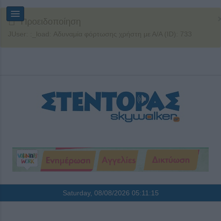
Προειδοποίηση
JUser: :_load: Αδυναμία φόρτωσης χρήστη με Α/Α (ID): 733
Saturday, 08/08/2026
05:11:15