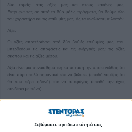
δύο τομείς: στις αξίες μας και στους κανόνες μας.
Εντρυφώντας σε αυτά τα δύο μόλις πράγματα, θα δούμε όλο
τον χαρακτήρα και τις επιθυμίες μας. Ας τα αναλύσουμε λοιπόν.
Αξίες
Οι αξίες αποτελούνται από δύο βαθιές επιθυμίες μας, που
μπερδεύουν τις αποφάσεις και τις ενέργειές μας: τις αξίες
σκοπού και τις αξίες μέσου.
Αξία είναι μια συναισθηματική κατάσταση την οποία νιώθεις ότι
είναι πάρα πολύ σημαντικό είτε να βιώσεις (επειδή νομίζεις ότι
θα σου φέρει ηδονή) είτε να αποφύγεις (επειδή την έχεις
συνδέσει με πόνο).
Όλες οι αποφάσεις που παίρνεις βασίζονται σε πεποιθήσεις
που απαντούν στο πώς μπορεί μια πράξη μας να μας
βοηθήσει να κινηθούμε σε μια αξία ηδονής ή να μας βοηθήσει
να απομακρυνθούμε από μια αξία πόνου.
Σεβόμαστε την ιδιωτικότητά σας