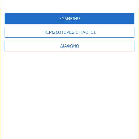
ΣΥΜΦΩΝΩ
ΠΕΡΙΣΣΟΤΕΡΕΣ ΕΠΙΛΟΓΕΣ
Facebook Social Comments
ηλικιωμένοι
Αλτσχάιμερ
οικονομική εκμετάλλευση
ΔΙΑΦΩΝΩ
Προηγούμενο
Επόμενο