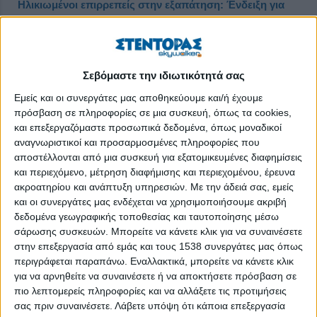
Ηλικιωμένοι επιρρεπείς στην εξαπάτηση: Ένδειξη για
Αλτσχάιμερ
Δημοσιεύθηκε : Τρίτη, 16 Απριλίου 2019 11:53
Σεβόμαστε την ιδιωτικότητά σας
Εμείς και οι συνεργάτες μας αποθηκεύουμε και/ή έχουμε
πρόσβαση σε πληροφορίες σε μια συσκευή, όπως τα cookies,
και επεξεργαζόμαστε προσωπικά δεδομένα, όπως μοναδικοί
αναγνωριστικοί και προσαρμοσμένες πληροφορίες που
αποστέλλονται από μια συσκευή για εξατομικευμένες διαφημίσεις
και περιεχόμενο, μέτρηση διαφήμισης και περιεχομένου, έρευνα
ακροατηρίου και ανάπτυξη υπηρεσιών.
Με την άδειά σας, εμείς
και οι συνεργάτες μας ενδέχεται να χρησιμοποιήσουμε ακριβή
δεδομένα γεωγραφικής τοποθεσίας και ταυτοποίησης μέσω
σάρωσης συσκευών. Μπορείτε να κάνετε κλικ για να συναινέσετε
στην επεξεργασία από εμάς και τους 1538 συνεργάτες μας όπως
περιγράφεται παραπάνω. Εναλλακτικά, μπορείτε να κάνετε κλικ
για να αρνηθείτε να συναινέσετε ή να αποκτήσετε πρόσβαση σε
Οι ηλικιωμένοι που πέφτουν ευκολότερα θύματα απάτης
πιο λεπτομερείς πληροφορίες και να αλλάξετε τις προτιμήσεις
σας πριν συναινέσετε.
Λάβετε υπόψη ότι κάποια επεξεργασία
διατρέχουν αυξημένο κίνδυνο να εμφανίσουν Αλτσχάιμερ ή